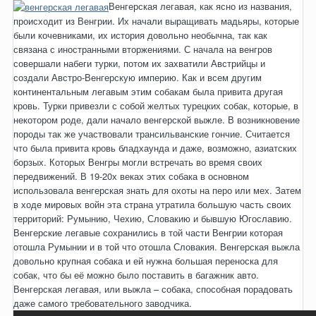
Венгерская легавая, как ясно из названия,
происходит из Венгрии. Их начали выращивать мадьяры, которые
были кочевниками, их история довольно необычна, так как
связана с иностранными вторжениями. С начала на венгров
совершали набеги турки, потом их захватили Австрийцы и
создали Австро-Венгерскую империю. Как и всем другим
континентальным легавым этим собакам была привита другая
кровь. Турки привезли с собой желтых турецких собак, которые, в
некотором роде, дали начало венгерской выжле. В возникновение
породы так же участвовали трансильванские гончие. Считается
что была привита кровь бладхаунда и даже, возможно, азиатских
борзых. Которых Венгры могли встречать во время своих
передвижений. В 19-20х веках этих собака в основном
использовала венгерская знать для охоты на перо или мех. Затем
в ходе мировых войн эта страна утратила большую часть своих
территорий: Румынию, Чехию, Словакию и бывшую Югославию.
Венгерские легавые сохранились в той части Венгрии которая
отошла Румынии и в той что отошла Словакия. Венгерская выжла
довольно крупная собака и ей нужна большая переноска для
собак, что бы её можно было поставить в багажник авто.
Венгерская легавая, или выжла – собака, способная порадовать
даже самого требовательного заводчика.