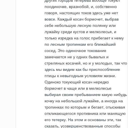
поодиночке, вразнобой, и, собственно
говоря, настоящих токов здесь уже нет
вовсе. Каждый косач бормочет, выбрав
себе небольшую лесную полянку или
лужайку среди кустов и мелколесья, и
только изредка на голос прибегает к нему
по лесным тропинкам его ближайший
сосед. Это одиночное токование
замечается не у одних бывалых и
стреляных косачей, но и у молодых, так что
здесь мы видим как бы приспособление
птицы к невыгодным условиям жизни.
Одиноко токующий косач нередко
бормочет в чаще или в мелколесье
выбирая своим пребыванием какую нибудь
кочку на небольшой лужайке, а иногда на
тропинках по которым и бегает, отыскивая
откликающегося противника или манящую
его тетерку. На этом и основаны эти, так
сказать, усовершенствованные способы