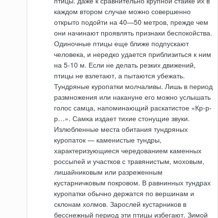
птицы: даже к сравнительно крупной стайке их в
каждом втором случае можно совершенно
открыто подойти на 40—50 метров, прежде чем
они начинают проявлять признаки беспокойства.
Одиночные птицы еще ближе подпускают
человека, и нередко удается приблизиться к ним
на 5-10 м. Если не делать резких движений,
птицы не взлетают, а пытаются убежать.
Тундряные куропатки молчаливы. Лишь в период
размножения или накануне его можно услышать
голос самца, напоминающий раскатистое «Кр-р-
р…». Самка издает тихие стонущие звуки.
Излюбленные места обитания тундряных
куропаток — каменистые тундры,
характеризующиеся чередованием каменных
россыпей и участков с травянистым, моховым,
лишайниковым или разреженным
кустарничковым покровом. В равнинных тундрах
куропатки обычно держатся по вершинам и
склонам холмов. Зарослей кустарников в
бесснежный период эти птицы избегают. Зимой