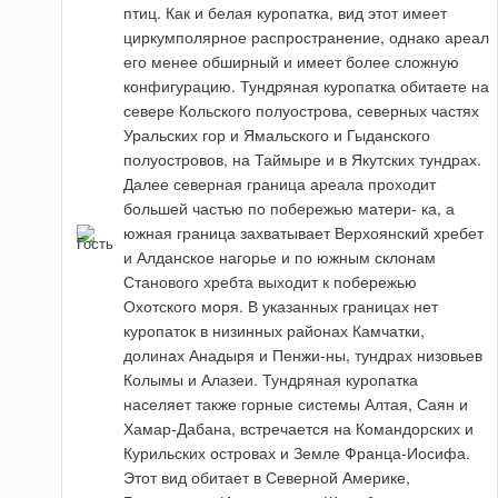
птиц. Как и белая куропатка, вид этот имеет
циркумполярное распространение, однако ареал
его менее обширный и имеет более сложную
конфигурацию. Тундряная куропатка обитаете на
севере Кольского полуострова, северных частях
Уральских гор и Ямальского и Гыданского
полуостровов, на Таймыре и в Якутских тундрах.
Далее северная граница ареала проходит
большей частью по побережью матери- ка, а
южная граница захватывает Верхоянский хребет
и Алданское нагорье и по южным склонам
Станового хребта выходит к побережью
Охотского моря. В указанных границах нет
куропаток в низинных районах Камчатки,
долинах Анадыря и Пенжи-ны, тундрах низовьев
Колымы и Алазеи. Тундряная куропатка
населяет также горные системы Алтая, Саян и
Хамар-Дабана, встречается на Командорских и
Курильских островах и Земле Франца-Иосифа.
Этот вид обитает в Северной Америке,