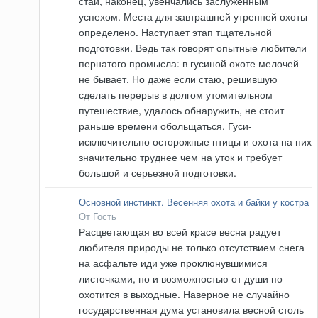
стаи, наконец, увенчались заслуженным
успехом. Места для завтрашней утренней охоты
определено. Наступает этап тщательной
подготовки. Ведь так говорят опытные любители
пернатого промысла: в гусиной охоте мелочей
не бывает. Но даже если стаю, решившую
сделать перерыв в долгом утомительном
путешествие, удалось обнаружить, не стоит
раньше времени обольщаться. Гуси-
исключительно осторожные птицы и охота на них
значительно труднее чем на уток и требует
большой и серьезной подготовки.
Основной инстинкт. Весенняя охота и байки у костра
От Гость
Расцветающая во всей красе весна радует
любителя природы не только отсутствием снега
на асфальте иди уже проклюнувшимися
листочками, но и возможностью от души по
охотится в выходные. Наверное не случайно
государственная дума установила весной столь