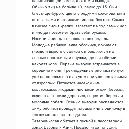
насиживающей самки, а затем и выводка.
Обычно яиц не больше 10, редко до 15. Они
блестяще-бурого цвета с редкими красноватыми
пятнышками и штрихами, иногда без них. Самка
в гнезде сидит крепко, взлетает из-под самых ног
и иногда позволяет брать себя руками.
Насиживание длится около трех недель.
Молодые рябчики, едва обсохнув, покидают
гнездо и вместе с самкой отправляются на
лесные прогалины и опушки, где в изобилии
находят корм. Первые выводки встречаются в
середине июня. Трехнедельные рябчики ночуют
уже на деревьях, а в августе они уже неотличимы
от взрослых. Питаются насекомыми,
моллюсками, ягодами, листьями ольхи, березы,
склевывают почки деревьев, соцветия березы и
молодые побеги. Осенью выводки распадаются.
Зиму рябчики проводят парами или в одиночку в
тех же местах, где гнездятся.
Тетерев-косач обитает в лесной и лесостепной
зонах Европы и Азии. Предпочитает опушки,