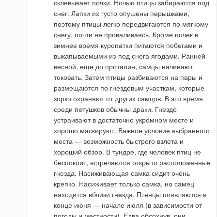
склевывает почки. Ночью птицы забираются под
снег. Лапки их густо опушены перышками,
поэтому птицы легко передвигаются по мягкому
снегу, почти не проваливаясь. Кроме почек в
зимнее время куропатки питаются побегами и
выкапываемыми из-под снега ягодами. Ранней
весной, еще до проталин, самцы начинают
токовать. Затем птицы разбиваются на пары и
размещаются по гнездовым участкам, которые
зорко охраняют от других самцов. В это время
среди петушков обычны драки. Гнездо
устраивают в достаточно укромном месте и
хорошо маскируют. Важное условие выбранного
места — возможность быстрого взлета и
хороший обзор. В тундре, где человек птиц не
беспокоит, встречаются открыто расположенные
гнезда. Насиживающая самка сидит очень
крепко. Насиживает только самка, но самец
находится вблизи гнезда. Птенцы появляются в
конце июня — начале июля (в зависимости от
погоды и местности). Едва обсохнув, они