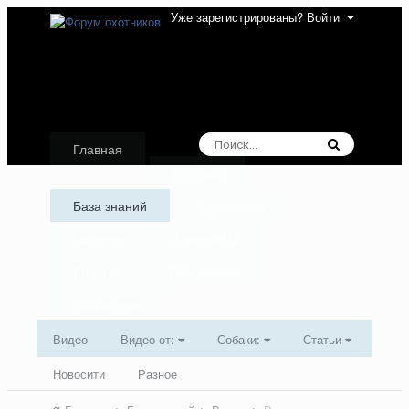
Уже зарегистрированы? Войти
Главная
Форумы
База знаний
Аудиокниги
Галерея
Активность
Лидеры
Избранное
Поддержка
Видео
Видео от:
Собаки:
Статьи
Новосити
Разное