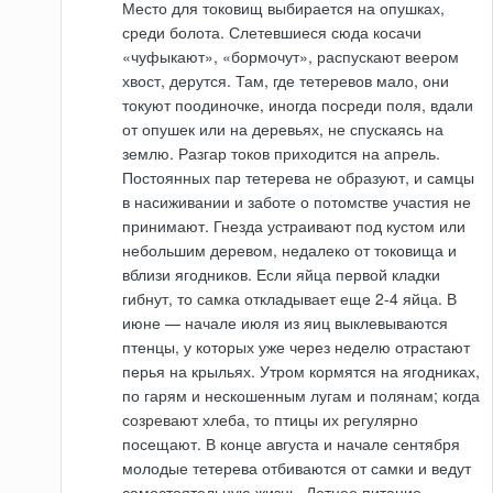
Место для токовищ выбирается на опушках,
среди болота. Слетевшиеся сюда косачи
«чуфыкают», «бормочут», распускают веером
хвост, дерутся. Там, где тетеревов мало, они
токуют поодиночке, иногда посреди поля, вдали
от опушек или на деревьях, не спускаясь на
землю. Разгар токов приходится на апрель.
Постоянных пар тетерева не образуют, и самцы
в насиживании и заботе о потомстве участия не
принимают. Гнезда устраивают под кустом или
небольшим деревом, недалеко от токовища и
вблизи ягодников. Если яйца первой кладки
гибнут, то самка откладывает еще 2-4 яйца. В
июне — начале июля из яиц выклевываются
птенцы, у которых уже через неделю отрастают
перья на крыльях. Утром кормятся на ягодниках,
по гарям и нескошенным лугам и полянам; когда
созревают хлеба, то птицы их регулярно
посещают. В конце августа и начале сентября
молодые тетерева отбиваются от самки и ведут
самостоятельную жизнь. Летнее питание