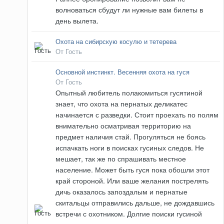
волноваться сбудут ли нужные вам билеты в
день вылета.
Охота на сибирскую косулю и тетерева
От Гость
Основной инстинкт. Весенняя охота на гуся
От Гость
Опытный любитель полакомиться гусятиной
знает, что охота на пернатых деликатес
начинается с разведки. Стоит проехать по полям
внимательно осматривая территорию на
предмет наличия стай. Прогуляться не боясь
испачкать ноги в поисках гусиных следов. Не
мешает, так же по спрашивать местное
население. Может быть гуся пока обошли этот
край стороной. Или ваше желания пострелять
дичь оказалось запоздалым и пернатые
скитальцы отправились дальше, не дождавшись
встречи с охотником. Долгие поиски гусиной