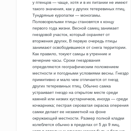
у птенцов — чаще, хотя и в их питании не имеют
такого значения, как у других тетеревиных птиц.
Тундряные куропатки — моногамы.
Половозрелыми птицы становятся к концу
первого года жизни. Весной самец занимает
гнездовой участок, который охраняет от
вторжения других, В первую очередь птицы
занимают освободившиеся от снега территории.
Как правило, токуют самцы в утренние и
вечерние часы. Сроки гнездования
определяются географическим положением
местности и погодными условиями весны. Гнездо
примитивно и мало чем отличается от гнезд
других тетеревиных птиц. Обычно самка
устраивает гнездо на открытом месте среди
камней или низких кустарничков, иногда — среди
кочкарника; пестрая сероватая окраска оперения
самки делает ее незаметной на фоне
окружающей местности. Размер полной кладки
колеблется обычно в пределах от 5 до 9 яиц,
хотя в отдельных случаях может быть и больше.