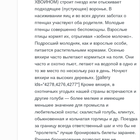
ХВОЙНОМ) строит гнездо или отыскивает
подходящее (пустующее) воронье, В
насиживании яиц и во всех других заботах о
птенцах участвуют оба родителя. Молодые
птенцы совершенно беспомощны. Взрослые
птицы кормят их, отрыгивая «зобное молочко».
Подросший молодняк, как и взрослые особи,
питается растительными кормами. Осенью
вяхири часто вылетают кормиться на поля. Они
часто и охотно пьют, летают на водопой в одно и
то же место по нескольку раз в день. Ночуют
вяхири на высоких деревьях. [gallery
ids="4278,4276,4277"] Кроме вяхиря, в
охотничьих угодьях нашей страны встречаются и
другие голуби — более мелкие и имеющие
меньшее значение для промысла и
любительской охоты: скалистый голубь, клинтух,
обыкновенная и кольчатая горлицы и др. Поездка
за границу всегда ответственный шаг и что бы не
"пролететь" лучше бронировать билеты заранее.
Раннее бронирование позволит вам не