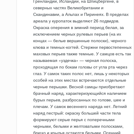
Гренландии, Исландии, на Шпицбергене, в
северных частях Великобритании и
Скандинавии, а Альпах и Пиринеях. В пределах
ареала у куропаток выделяют 26 подвидов.
Окраска оперения в зимний период белая, за
исключением черных рулевых перьев (на их
концах — белые вершинные полоски), черного
клюва и темных-когтей. Стержни первостепенных
маховых перьев также темные. У самцов есть так
называемая «уздечка» — черная полоска,
проходящая по бокам головы от угла рта через
глаз. У самок таких полос нет, лишь у некоторых
особей на этих местах встречаются отдельные
черные перышки. Весной самцы приобретают
брачный наряд, характеризующийся наличием
бурых перьев, разбросанных по голове, шее и
плечам. У самок весеннего наряда нет. Летний
наряд пестрый: окраску большей части тела
формируют серые перья с поперечными
черными, белыми и желтоватыми полосками,
брюхо и крылья остаются белыми. Осенний