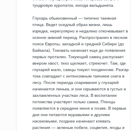
тундровую куропаток, иногда вальдшнепа.
Глухарь обыкновенный — типично таежная
птица. Ведет оседлый образ жизни, лишь
изредка, нерегулярно и недалеко откочевывает в
осенне-зимний период. Распространен в лесном
поясе Европы, западной и средней Сибири (до
Байкала). Токовать начинает еще до появления
первых проталин. Токующий самец распускает
веером хвост, тихо щелкает, стрекочет. Там, где
глухарей мало, самцы токуют поодиночке. Разгар
тока совпадает с интенсивным таянием снега в
лесу. После периода спаривания у глухарей
начинается линька, и они скрываются в густых и
захламленных участках леса. В воспитании
потомства участвует только самка. Птенцы
появляются в середине июня и позже. В первые
дни они питаются муравьями и другими
насекомыми, позднее начинают клевать
растения — зеленые побеги, соцветия, ягоды и