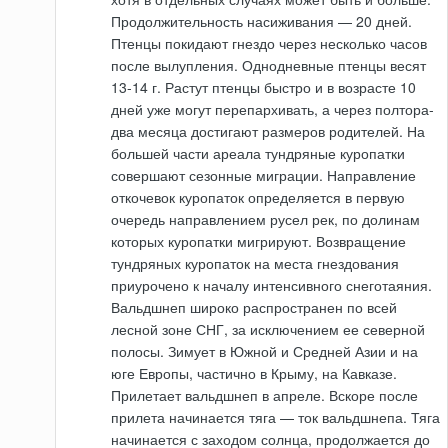
Продолжительность насиживания — 20 дней.
Птенцы покидают гнездо через несколько часов
после вылупления. Однодневные птенцы весят
13-14 г. Растут птенцы быстро и в возрасте 10
дней уже могут перепархивать, а через полтора-
два месяца достигают размеров родителей. На
большей части ареала тундряные куропатки
совершают сезонные миграции. Направление
откочевок куропаток определяется в первую
очередь направлением русел рек, по долинам
которых куропатки мигрируют. Возвращение
тундряных куропаток на места гнездования
приурочено к началу интенсивного снеготаяния.
Вальдшнеп широко распространен по всей
лесной зоне СНГ, за исключением ее северной
полосы. Зимует в Южной и Средней Азии и на
юге Европы, частично в Крыму, на Кавказе.
Прилетает вальдшнеп в апреле. Вскоре после
прилета начинается тяга — ток вальдшнепа. Тяга
начинается с заходом солнца, продолжается до