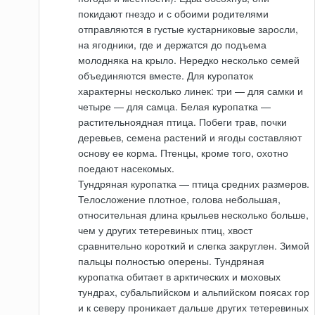
покидают гнездо и с обоими родителями
отправляются в густые кустарниковые заросли,
на ягодники, где и держатся до подъема
молодняка на крыло. Нередко несколько семей
объединяются вместе. Для куропаток
характерны несколько линек: три — для самки и
четыре — для самца. Белая куропатка —
растительноядная птица. Побеги трав, почки
деревьев, семена растений и ягоды составляют
основу ее корма. Птенцы, кроме того, охотно
поедают насекомых.
Тундряная куропатка — птица средних размеров.
Телосложение плотное, голова небольшая,
относительная длина крыльев несколько больше,
чем у других тетеревиных птиц, хвост
сравнительно короткий и слегка закруглен. Зимой
пальцы полностью оперены. Тундряная
куропатка обитает в арктических и моховых
тундрах, субальпийском и альпийском поясах гор
и к северу проникает дальше других тетеревиных