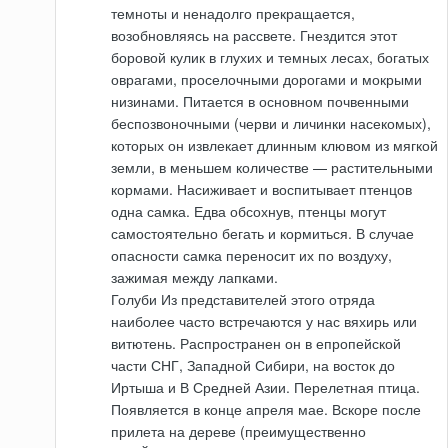
темноты и ненадолго прекращается,
возобновляясь на рассвете. Гнездится этот
боровой кулик в глухих и темных лесах, богатых
оврагами, проселочными дорогами и мокрыми
низинами. Питается в основном почвенными
беспозвоночными (черви и личинки насекомых),
которых он извлекает длинным клювом из мягкой
земли, в меньшем количестве — растительными
кормами. Насиживает и воспитывает птенцов
одна самка. Едва обсохнув, птенцы могут
самостоятельно бегать и кормиться. В случае
опасности самка переносит их по воздуху,
зажимая между лапками.
Голуби Из представителей этого отряда
наиболее часто встречаются у нас вяхирь или
витютень. Распространен он в епропейской
части СНГ, Западной Сибири, на восток до
Иртыша и В Средней Азии. Перелетная птица.
Появляется в конце апреля мае. Вскоре после
прилета на дереве (преимущественно