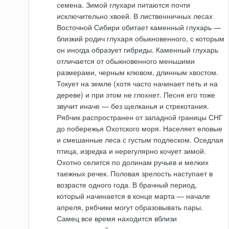
семена. Зимой глухари питаются почти
исключительно хвоей. В лиственничных лесах
Восточной Сибири обитает каменный глухарь —
близкий родич глухаря обыкновенного, с которым
он иногда образует гибриды. Каменный глухарь
отличается от обыкновенного меньшими
размерами, черным клювом, длинным хвостом.
Токует на земле (хотя часто начинает петь и на
дереве) и при этом не глохнет. Песня его тоже
звучит иначе — без щелканья и стрекотания.
Рябчик распространен от западной границы СНГ
до побережья Охотского моря. Населяет еловые
и смешанные леса с густым подлеском. Оседлая
птица, изредка и нерегулярно кочует зимой.
Охотно селится по долинам ручьев и мелких
таежных речек. Половая зрелость наступает в
возрасте одного года. В брачный период,
который начинается в конце марта — начале
апреля, рябчики могут образовывать пары.
Самец все время находится вблизи