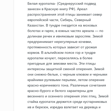
Белая куропатка- (Среднерусский подвид
занесен в Красную книгу РФ). Ареал
распространения этой птицы занимает север
европейской части, Сибирь, Северный
Казахстан. В тундре гнездится на моховых
болотах и гарях, в южных частях ареала — по
долинам речек и ивняковым зарослям. Зимой
предпринимает нерегулярные кочевки,
протяженность которых зависит от урожая
кормов. В альпийском поясе гор и тундре
куропатки кочуют, переселяясь в более
пригодные для зимовки места. Эти птицы
интересны защитной сменой оперения. Зимой
они снежно-белые, с черным клювом и черными
крайними рулевыми перьями, летом оперение
красно-коричневого тона. Различные сочетания
красно-бурого и белого характерны для
весеннего и осеннего оперения этих птиц. Зимой
стайка куропаток держится среди кустарниковых
ив и березок, изредка взлетает на деревца и