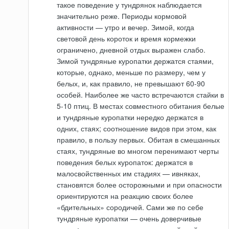
такое поведение у тундрянок наблюдается
значительно реже. Периоды кормовой
активности — утро и вечер. Зимой, когда
световой день короток и время кормежки
ограничено, дневной отдых выражен слабо.
Зимой тундряные куропатки держатся стаями,
которые, однако, меньше по размеру, чем у
белых, и, как правило, не превышают 60-90
особей. Наиболее же часто встречаются стайки в
5-10 птиц. В местах совместного обитания белые
и тундряные куропатки нередко держатся в
одних, стаях; соотношение видов при этом, как
правило, в пользу первых. Обитая в смешанных
стаях, тундряные во многом перенимают черты
поведения белых куропаток: держатся в
малосвойственных им стадиях — ивняках,
становятся более осторожными и при опасности
ориентируются на реакцию своих более
«бдительных» сородичей. Сами же по себе
тундряные куропатки — очень доверчивые