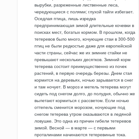
вырубки, разреженные лиственные леса,
чередующиеся с полями; глухой тайги избегает.
Оседлая птица, лишь изредка
предпринимающая зимой длительные кочевки в
поисках мест, богатых кормом. В прошлом, когда
тетеревов было много, кочующие стаи в 300-500
птиц не были редкостью даже для европейской
части страны, сейчас же их зимние стайки не
превышают нескольких десятков. Зимний корм
тетерева состоит преимущественно из почек
растений, в первую очередь березы. Днем стая
кормится на деревьях, ночью зарывается в снег
и там ночует. В мороз и метель тетерева могут
сидеть под снегом долго, до полудня, обычно же
вылетают кормиться с рассветом. Если ночью
оттепель сменится морозом, ночующие под
снегом тетерева утром оказываются в ледяной
ловушке. Это одна из причин гибели тетеревов
зимой. Весной — в марте — с первыми
проталинами начинаются тетеревиные тока.