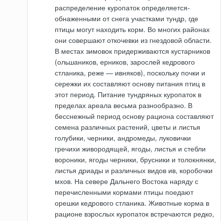
распределение куропаток определяется-
обнаженными от снега участками тундр, где
птицы могут находить корм. Во многих районах
они совершают откочевки из гнездовой области.
В местах зимовок придерживаются кустарников
(ольшаников, ерников, зарослей кедрового
стланика, реже — ивняков), поскольку почки и
сережки их составляют основу питания птиц в
этот период. Питание тундряных куропаток в
пределах ареала весьма разнообразно. В
бесснежный период основу рациона составляют
семена различных растений, цветы и листья
голубики, черники, андромеды, луковички
гречихи живородящей, ягоды, листья и стебли
вороники, ягоды черники, брусники и толокнянки,
листья дриады и различных видов ив, коробочки
мхов. На севере Дальнего Востока наряду с
перечисленными кормами птицы поедают
орешки кедрового стланика. Животные корма в
рационе взрослых куропаток встречаются редко,