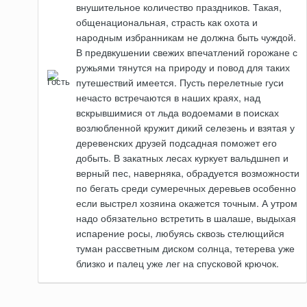
внушительное количество праздников. Такая,
общенациональная, страсть как охота и
народным избранникам не должна быть чуждой.
В предвкушении свежих впечатлений горожане с
ружьями тянутся на природу и повод для таких
путешествий имеется. Пусть перелетные гуси
нечасто встречаются в наших краях, над
вскрывшимися от льда водоемами в поисках
возлюбленной кружит дикий селезень и взятая у
деревенских друзей подсадная поможет его
добыть. В закатных лесах куркует вальдшнеп и
верный пес, наверняка, обрадуется возможности
по бегать среди сумеречных деревьев особенно
если выстрел хозяина окажется точным. А утром
надо обязательно встретить в шалаше, выдыхая
испарение росы, любуясь сквозь стелющийся
туман рассветным диском солнца, тетерева уже
близко и палец уже лег на спусковой крючок.