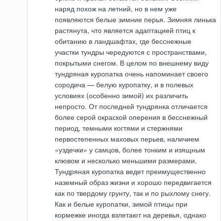
наряд похож на летний, но в нем уже
появляются белые зимние перья. Зимняя линька
растянута, что является адаптацией птиц к
обитанию в ландшафтах, где бесснежные
участки тундры чередуются с пространствами,
покрытыми снегом. В целом по внешнему виду
тундряная куропатка очень напоминает своего
сородича — белую куропатку, и в полевых
условиях (особенно зимой) их различить
непросто. От последней тундрянка отличается
более серой окраской оперения в бесснежный
период, темными когтями и стержнями
первостепенных маховых перьев, наличием
«уздечки» у самцов, более тонким и изящным
клювом и несколько меньшими размерами.
Тундряная куропатка ведет преимущественно
наземный образ жизни и хорошо передвигается
как по твердому грунту, так и по рыхлому снегу.
Как и белые куропатки, зимой птицы при
кормежке иногда взлетают на деревья, однако