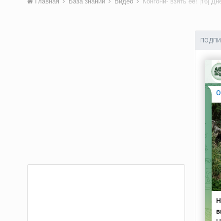
Главная
База знаний
Видео
Конгони- взять её! |16| 
ПОДПИ