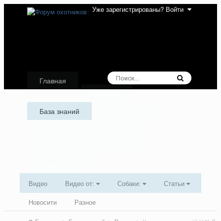
Уже зарегистрированы? Войти
Главная
Форумы
База знаний
Аудиокниги
Галерея
Активность
Лидеры
Избранное
Поддержка
Видео
Видео от:
Собаки:
Статьи
Новосити
Разное