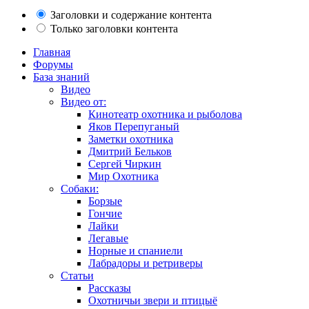
Заголовки и содержание контента
Только заголовки контента
Главная
Форумы
База знаний
Видео
Видео от:
Кинотеатр охотника и рыболова
Яков Перепуганый
Заметки охотника
Дмитрий Бельков
Сергей Чиркин
Мир Охотника
Собаки:
Борзые
Гончие
Лайки
Легавые
Норные и спаниели
Лабрадоры и ретриверы
Статьи
Рассказы
Охотничьи звери и птицыё