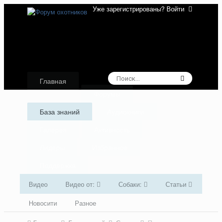
Уже зарегистрированы? Войти
Главная
Форумы
База знаний
Аудиокниги
Галерея
Активность
Лидеры
Избранное
Поддержка
Видео
Видео от:
Собаки:
Статьи
Новосити
Разное