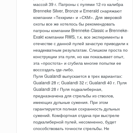
массой 39 г. Патроны с пулями 12-го калибра
Brenneke Silver, Bronze и Emerald снаряжают
компании «Техкрим» и «СКМ». Для зверовой
охоты все же хотелось бы рекомендовать
патроны компании Brenneke-Classic и Brenneke-
Exakt компании RWS, т.к. все эксперименты в
отечестве с данной пулей зачастую приводили к
неадекватным результатам. Слишком проста по
конструкции эта пуля, но как показывает опыт,
эта «простота» и сгубила многие попытки ее
воссоздать где-либо.
Пуля Gualandi выпускается в трех вариантах:
Gualandi 28 г; Gualandi 32 г; Gualandi 40 г. Пуля
Gualandi 28 г Пуля подкалиберная,
предназначена для стрельбы из стволов,
имеющих дульные сужения. При этом
гарантируется полная сохранность дульных
сужений. Комфортная отдача при выстреле
подкалиберной пулей, несомненно, будет
способствовать точности стрельбы. Не