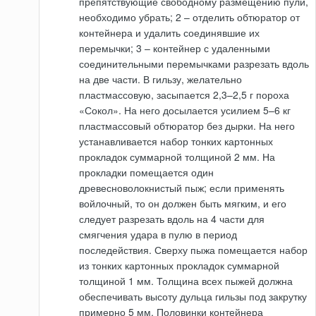
препятствующие свободному размещению пули,
необходимо убрать; 2 – отделить обтюратор от
контейнера и удалить соединявшие их
перемычки; 3 – контейнер с удаленными
соединительными перемычками разрезать вдоль
на две части. В гильзу, желательно
пластмассовую, засыпается 2,3–2,5 г пороха
«Сокол». На него досылается усилием 5–6 кг
пластмассовый обтюратор без дырки. На него
устанавливается набор тонких картонных
прокладок суммарной толщиной 2 мм. На
прокладки помещается один
древесноволокнистый пыж; если применять
войлочный, то он должен быть мягким, и его
следует разрезать вдоль на 4 части для
смягчения удара в пулю в период
последействия. Сверху пыжа помещается набор
из тонких картонных прокладок суммарной
толщиной 1 мм. Толщина всех пыжей должна
обеспечивать высоту дульца гильзы под закрутку
примерно 5 мм. Половинки контейнера