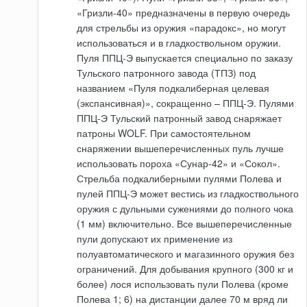
«Гризли-40» предназначены в первую очередь
для стрельбы из оружия «парадокс», но могут
использоваться и в гладкоствольном оружии.
Пуля ППЦ-Э выпускается специально по заказу
Тульского патронного завода (ТПЗ) под
названием «Пуля подкалиберная целевая
(экспансивная)», сокращенно – ППЦ-Э. Пулями
ППЦ-Э Тульский патронный завод снаряжает
патроны WOLF. При самостоятельном
снаряжении вышеперечисленных пуль лучше
использовать пороха «Сунар-42» и «Сокол».
Стрельба подкалиберными пулями Полева и
пулей ППЦ-Э может вестись из гладкоствольного
оружия с дульными сужениями до полного чока
(1 мм) включительно. Все вышеперечисленные
пули допускают их применение из
полуавтоматического и магазинного оружия без
ограничений. Для добывания крупного (300 кг и
более) лося использовать пули Полева (кроме
Полева 1; 6) на дистанции далее 70 м вряд ли