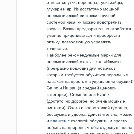
относятся утки, перепела, гуси, зайцы,
глухари и др. Из достаточно мощной
пневматической винтовки с ручной
системой накачки можно подстрелить
косулю. Важно предварительно отработать
умение прицеливаться и приобрести
оптику, позволяющую управлять
точностью.
Наиболее рекомендуемые марки для
пневматической охоты – это «Ижмех»
(прекрасно подходит для новичков,
которым требуется обучиться первичным
навыкам на простом в управлении оружии);
Gamo и Hatsan (в средней ценовой
категории), Crosman или Evanix
(достаточно дорогое, но очень мощные
винтовки). Охота с пневматикой гуманна,
бесшумна и удобна. Действительно, можно
и
планкен
с коллегой обсудить, и просто
побыть на природе, чтобы отдохнуть после
городской суеты, и снять сильный стресс. А