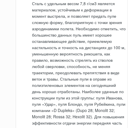
Сталь с удельным весом 7,8 г/см3 является
материалом, устойчивым к деформации в
момент выстрела, и позволяет придать пуле
сложную форму, благоприятную с точки зрения
аэродинамики полета. Необходимо отметить, что
большинство данных пуль имеет хорошее
останавливающее действие, приемлемую
настильность и точность на дистанциях до 100 м,
уменьшенную вероятность рикошета, как
правило, возможность стрелять из стволов
любой сверловки, способность, не меняя
траектории, преодолевать препятствия в виде
веток и травы. Стальные пули в оправе из
полиэтиленовых элементов на сегодняшний
день хорошо отработаны. Наиболее удачные по
конструкции пули из этой группы: пуля Иванова,
пуля «Удар», пуля Блондо, пуля Рубейкина, пули
компании «D Dupleks» (Dupo 28; Monolit 32;
Monolit 28; Rossa 32; Hexolit 32). Для повышения
эффективности отдачи энергии передняя часть