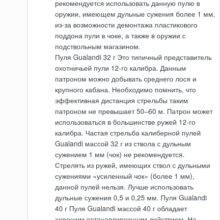
рекомендуется использовать данную пулю в
оружии, имеющем дульные сужения более 1 мм,
из-за возможности демонтажа пластикового
поддона пули в чоке, а также в оружии с
подствольным магазином.
Пуля Gualandi 32 г Это типичный представитель
охотничьей пули 12-го калибра. Данным
патроном можно добывать среднего лося и
крупного кабана. Необходимо помнить, что
эффективная дистанция стрельбы таким
патроном не превышает 50–60 м. Патрон может
использоваться в большинстве ружей 12-го
калибра. Частая стрельба калиберной пулей
Gualandi массой 32 г из ствола с дульным
сужением 1 мм (чок) не рекомендуется.
Стрелять из ружей, имеющих ствол с дульными
сужениями «усиленный чок» (более 1 мм),
данной пулей нельзя. Лучше использовать
дульные сужения 0,5 и 0,25 мм. Пуля Gualandi
40 г Пуля Gualandi массой 40 г обладает
хорошим останавливающим действием. На