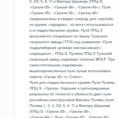
3, 3Э, 5, 6, 7) и Виктора Шашкова (ППЦ-Э,
«Гризли-35», «Гризли-36», «Гризли-40»). Пули
«Гризли-35», «Гризли-36», «Гризли-40»
предназначены в первую очередь для стрельбы
из оружия «парадокс», но могут использоваться
и в гладкоствольном оружии. Пуля ППЦ-Э
выпускается специально по заказу Тульского
патронного завода (ТПЗ) под названием «Пуля
подкалиберная целевая (экспансивная)»,
сокращенно – ППЦ-Э. Пулями ППЦ-Э Тульский
патронный завод снаряжает патроны WOLF. При
самостоятельном снаряжении
вышеперечисленных пуль лучше использовать
пороха «Сунар-42» и «Сокол».
Пули для гладкоствольного оружия Пули Полева,
ППЦ-Э, «Гризли» Хорошие и прогнозируемые
результаты по точности и убойности дают пули
российских конструкторов Виктора Полева (пуля
Полева 1, 2, 3, 3Э, 5, 6, 7) и Виктора Шашкова
(ППЦ-Э, «Гризли-35», «Гризли-36»,
«Гризли-40»). Пули «Гризли-35», «Гризли-36»,