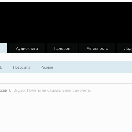
Аудиокниги
Галерея
Активность
Лид
Новосити
Разное
ркин
Видео: Полеты на самодельном самолете.