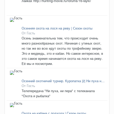
лайках http://hunting-movie.ru/forums/16-layki/
Осенняя охота на лося на реву | Сезон охоты
От Гость
Осень знаменательна тем, что происходит очень
много разнообразных охот. Начиная с утиных охот,
но так же во всю идут охоты по трофейному зверю.
Это и медведь, это и кабан. Но самое интересное, в
это самое время начинается охота на лося на реву.
Её мы и посмотрим.
Осенний охотничий турнир. Куропатка |2| Ни пуха ни пера
От Гость
Телепередача "Ни пуха, ни пера" с телеканала
"Охота и рыбалка"
Охота на кабана с подхода | Сезон охоты