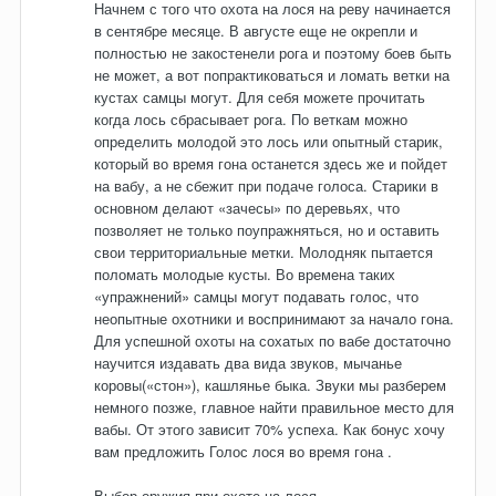
Начнем с того что охота на лося на реву начинается
в сентябре месяце. В августе еще не окрепли и
полностью не закостенели рога и поэтому боев быть
не может, а вот попрактиковаться и ломать ветки на
кустах самцы могут. Для себя можете прочитать
когда лось сбрасывает рога. По веткам можно
определить молодой это лось или опытный старик,
который во время гона останется здесь же и пойдет
на вабу, а не сбежит при подаче голоса. Старики в
основном делают «зачесы» по деревьях, что
позволяет не только поупражняться, но и оставить
свои территориальные метки. Молодняк пытается
поломать молодые кусты. Во времена таких
«упражнений» самцы могут подавать голос, что
неопытные охотники и воспринимают за начало гона.
Для успешной охоты на сохатых по вабе достаточно
научится издавать два вида звуков, мычанье
коровы(«стон»), кашлянье быка. Звуки мы разберем
немного позже, главное найти правильное место для
вабы. От этого зависит 70% успеха. Как бонус хочу
вам предложить Голос лося во время гона .
Выбор оружия при охоте на лося