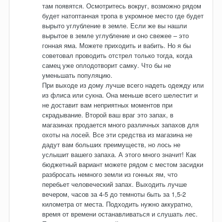
там появятся. Осмотритесь вокруг, возможно рядом
будет натоптанная тропа в укромное место где будет
вырыто углубление в земле. Если же вы нашли
вырытое в земле углубление и оно свежее – это
гонная яма. Можете приходить и вабить. Но я бы
советовал проводить отстрел только тогда, когда
самец уже оплодотворит самку. Что бы не
уменьшать популяцию.
При выходе из дому лучше всего надеть одежду или
из флиса или сукна. Она меньше всего шелестит и
не доставит вам неприятных моментов при
скрадывание. Второй ваш враг это запах, в
магазинах продается много различных запахов для
охоты на лосей. Все эти средства из магазина не
дадут вам больших преимуществ, но лось не
услышит вашего запаха. А этого много значит! Как
бюджетный вариант можете рядом с местом засидки
разбросать немного земли из гонных ям, что
перебьет человеческий запах. Выходить лучше
вечером, часов за 4-5 до темноты быть за 1,5-2
километра от места. Подходить нужно аккуратно,
время от времени останавливаться и слушать лес.