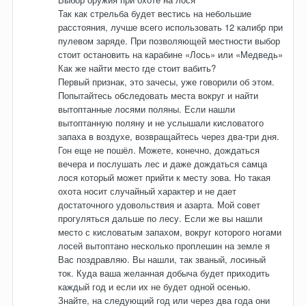
Так как стрельба будет вестись на небольшие
расстояния, лучше всего использовать 12 калибр при
пулевом заряде. При позволяющей местности выбор
стоит остановить на карабине «Лось» или «Медведь»
Как же найти место где стоит вабить?
Первый признак, это зачесы, уже говорили об этом.
Попытайтесь обследовать места вокруг и найти
вытоптанные лосями поляны. Если нашли
вытоптанную поляну и не услышали кисловатого
запаха в воздухе, возвращайтесь через два-три дня.
Гон еще не пошёл. Можете, конечно, дождаться
вечера и послушать лес и даже дождаться самца
лося который может прийти к месту зова. Но такая
охота носит случайный характер и не дает
достаточного удовольствия и азарта. Мой совет
прогуляться дальше по лесу. Если же вы нашли
место с кисловатым запахом, вокруг которого ногами
лосей вытоптано несколько проплешин на земле я
Вас поздравляю. Вы нашли, так званый, лосиный
ток. Куда ваша желанная добыча будет приходить
каждый год и если их не будет одной осенью.
Знайте, на следующий год или через два года они