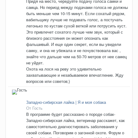
Придя на место, чередуйте подачу голоса самки и
самца. Но период между подачами голоса не должны
быть меньше чем 10-15 минут. Если сохатый рядом,
вабильщику лучше не подавать голос, а постучать
легонько по кустам сухой веткой или потрусить куст.
Это привлечет сохатого лучше чем звук, который с
близкого расстояния он может опознать как
фальшивый. И еще один секрет, если вы увидели
самку, и она не убежала и не почувствовала вас ,
знайте что дальше чем на 50-70 метров от нее самец
не уйдет.
Охота на лося на реву это удивительно
захватывающее и незабываемое впечатление. Жду
вопросов или советов;)
Западно-сибирская лайка | Я и моя собака
От Гость
В программе будет рассказано о породе собак-
Западно-сибирская лайка, ветеринар расскажет, как
самостоятельно диагностировать заболевания у
своей собаки. Поговорим о загонной охоте. Форум о