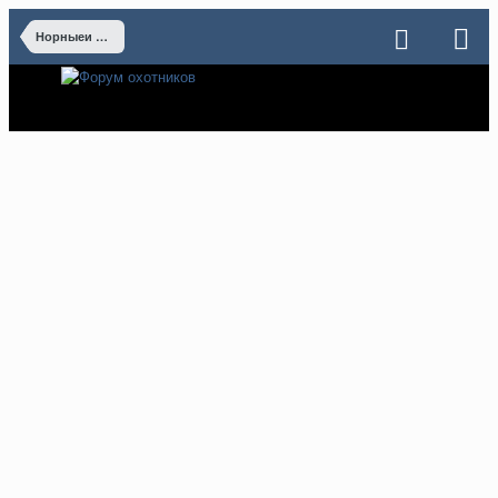
Норныеи и спаниели