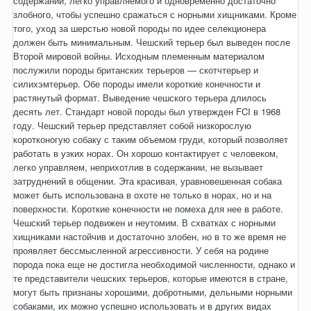
содержании, легко управляемого и одновременно достаточно
злобного, чтобы успешно сражаться с норными хищниками. Кроме
того, уход за шерстью новой породы по идее селекционера
должен быть минимальным. Чешский терьер был выведен после
Второй мировой войны. Исходным племенным материалом
послужили породы британских терьеров — скотчтерьер и
силихэмтерьер. Обе породы имели короткие конечности и
растянутый формат. Выведение чешского терьера длилось
десять лет. Стандарт новой породы был утвержден FCI в 1968
году. Чешский терьер представляет собой низкорослую
коротконогую собаку с таким объемом груди, который позволяет
работать в узких норах. Он хорошо контактирует с человеком,
легко управляем, неприхотлив в содержании, не вызывает
затруднений в общении. Эта красивая, уравновешенная собака
может быть использована в охоте не только в норах, но и на
поверхности. Короткие конечности не помеха для нее в работе.
Чешский терьер подвижен и неутомим. В схватках с норными
хищниками настойчив и достаточно злобен, но в то же время не
проявляет бессмысленной агрессивности. У себя на родине
порода пока еще не достигла необходимой численности, однако и
те представители чешских терьеров, которые имеются в стране,
могут быть признаны хорошими, добротными, дельными норными
собаками, их можно успешно использовать и в других видах