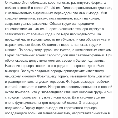
Описание Это небольшая, коротконогая, растянутого формата
собака высотой в холке 27—30 см. Голова сравнительно длинная,
с незначительно выраженным переходом ото лба к морде. Уши
средней величины, высоко поставленные, висят на хряще,
закрывая ушные раковины. Обхват груди за передними
конечностями 40—45 см. Шерсть чешского терьера стригут в
зависимости от времени года и по мере необходимости. На
передней части головы шерсть не убирают, и она образует усы и
выразительные брови. Оставляют шерсть на ногах, груди и
животе. По всему телу "рубашка" густая, с шелковистым блеском.
Окрас пастельных тонов: серо-голубой или светло-кофейный. При
обоих окрасах допустимы желтые, серые и белые подпалины.
Название терьера говорит о его родине — стране, где он был
выведен. Заслуга создания породы принадлежит известному
чешскому кинологу Франтишеку Гораку, имевшему большой опыт
в разведении шотландских терьеров. Ф. Горак разводил рабочих
скотчей, охотился с ними. Но практика использования их в норной
охоте показала, что у "шотландцев" слишком широкая грудь и они
с трудом пролезают в узкие лисьи норы. Да и стоячие уши не
очень функциональны для подземной охоты. Эти выводы
подсказали Гораку идею выведения коротконого терьера,
обладающего большей маневренностью, непритязательностью в