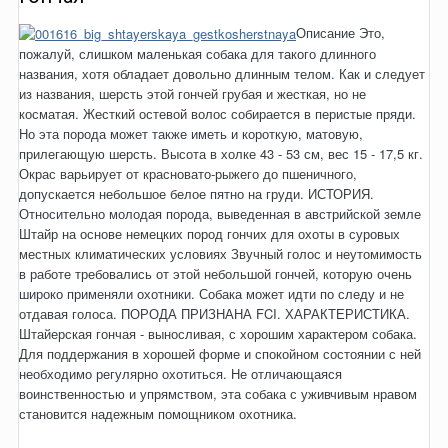
Описание Это,
пожалуй, слишком маленькая собака для такого длинного
названия, хотя обладает довольно длинным телом. Как и следует
из названия, шерсть этой гончей грубая и жесткая, но не
косматая. Жесткий остевой волос собирается в перистые пряди.
Но эта порода может также иметь и короткую, матовую,
прилегающую шерсть. Высота в холке 43 - 53 см, вес 15 - 17,5 кг.
Окрас варьирует от красновато-рыжего до пшеничного,
допускается небольшое белое пятно на груди. ИСТОРИЯ.
Относительно молодая порода, выведенная в австрийской земле
Штайр на основе немецких пород гончих для охоты в суровых
местных климатических условиях Звучный голос и неутомимость
в работе требовались от этой небольшой гончей, которую очень
широко применяли охотники. Собака может идти по следу и не
отдавая голоса. ПОРОДА ПРИЗНАНА FCI. ХАРАКТЕРИСТИКА.
Штайерская гончая - выносливая, с хорошим характером собака.
Для поддержания в хорошей форме и спокойном состоянии с ней
необходимо регулярно охотиться. Не отличающаяся
воинственностью и упрямством, эта собака с уживчивым нравом
становится надежным помощником охотника.