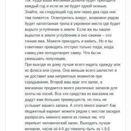
каждый год и если их не будет одной осенью.
Знайте, на следующий год или через два года они
там появятся. Осмотритесь вокруг, возможно рядом
будет натоптанная тропа в укромное место где будет
вырыто углубление в земле. Если же вы нашли
вырытое в земле углубление и оно свежее – это
гонная яма. Можете приходить и вабить. Но я бы
советовал проводить отстрел только тогда, когда
самец уже оплодотворит самку. Что бы не
уменьшать популяцию.
При выходе из дому лучше всего надеть одежду или
из флиса или сукна. Она меньше всего шелестит и
не доставит вам неприятных моментов при
скрадывание. Второй ваш враг это запах, в
магазинах продается много различных запахов для
охоты на лосей. Все эти средства из магазина не
дадут вам больших преимуществ, но лось не
услышит вашего запаха. А этого много значит! Как
бюджетный вариант можете рядом с местом засидки
разбросать немного земли из гонных ям, что
перебьет человеческий запах. Выходить лучше
вечером, часов за 4-5 до темноты быть за 1,5-2