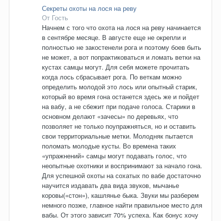
Секреты охоты на лося на реву
От Гость
Начнем с того что охота на лося на реву начинается
в сентябре месяце. В августе еще не окрепли и
полностью не закостенели рога и поэтому боев быть
не может, а вот попрактиковаться и ломать ветки на
кустах самцы могут. Для себя можете прочитать
когда лось сбрасывает рога. По веткам можно
определить молодой это лось или опытный старик,
который во время гона останется здесь же и пойдет
на вабу, а не сбежит при подаче голоса. Старики в
основном делают «зачесы» по деревьях, что
позволяет не только поупражняться, но и оставить
свои территориальные метки. Молодняк пытается
поломать молодые кусты. Во времена таких
«упражнений» самцы могут подавать голос, что
неопытные охотники и воспринимают за начало гона.
Для успешной охоты на сохатых по вабе достаточно
научится издавать два вида звуков, мычанье
коровы(«стон»), кашлянье быка. Звуки мы разберем
немного позже, главное найти правильное место для
вабы. От этого зависит 70% успеха. Как бонус хочу