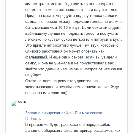
километра от места. Подходить нужно аккуратно,
время от времени останавливаться и слушать лес.
Придя на место, чередуйте подачу голоса самки и
самца. Но период между подачами голоса не должны
быть меньше чем 10-15 минут. Если сохатый рядом,
вабильщику лучше не подавать голос, а постучать
легонько по кустам сухой веткой или потрусить куст.
Это привлечет сохатого лучше чем звук, который с
близкого расстояния он может опознать как
фальшивый. И еще один секрет, если вы увидели
самку, и она не убежала и не почувствовала вас ,
знайте что дальше чем на 50-70 метров от нее самец
не уйдет.
Охота на лося на реву это удивительно
захватывающее и незабываемое впечатление. Жду
вопросов или советов;)
Западно-сибирская лайка | Я и моя собака
От Гость
В программе будет рассказано о породе собак-
Западно-сибирская лайка, ветеринар расскажет, как