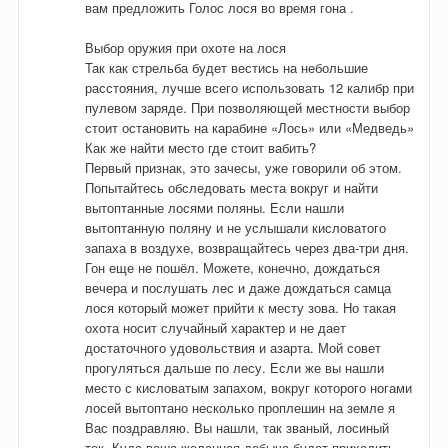
вам предложить Голос лося во время гона .
Выбор оружия при охоте на лося
Так как стрельба будет вестись на небольшие
расстояния, лучше всего использовать 12 калибр при
пулевом заряде. При позволяющей местности выбор
стоит остановить на карабине «Лось» или «Медведь»
Как же найти место где стоит вабить?
Первый признак, это зачесы, уже говорили об этом.
Попытайтесь обследовать места вокруг и найти
вытоптанные лосями поляны. Если нашли
вытоптанную поляну и не услышали кисловатого
запаха в воздухе, возвращайтесь через два-три дня.
Гон еще не пошёл. Можете, конечно, дождаться
вечера и послушать лес и даже дождаться самца
лося который может прийти к месту зова. Но такая
охота носит случайный характер и не дает
достаточного удовольствия и азарта. Мой совет
прогуляться дальше по лесу. Если же вы нашли
место с кисловатым запахом, вокруг которого ногами
лосей вытоптано несколько проплешин на земле я
Вас поздравляю. Вы нашли, так званый, лосиный
ток. Куда ваша желанная добыча будет приходить