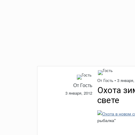
От Гость •
3 января,
От Гость
Охота зи
3 января, 2012
свете
рыбалка"