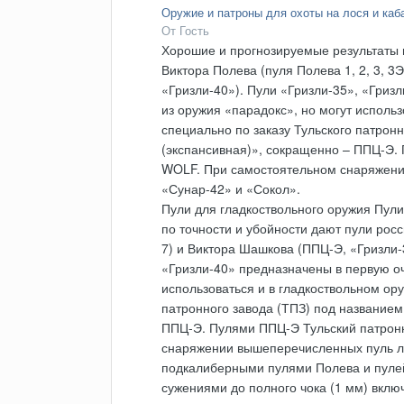
Оружие и патроны для охоты на лося и каб
От Гость
Хорошие и прогнозируемые результаты п
Виктора Полева (пуля Полева 1, 2, 3, 3Э
«Гризли-40»). Пули «Гризли-35», «Гриз
из оружия «парадокс», но могут исполь
специально по заказу Тульского патрон
(экспансивная)», сокращенно – ППЦ-Э.
WOLF. При самостоятельном снаряжени
«Сунар-42» и «Сокол».
Пули для гладкоствольного оружия Пул
по точности и убойности дают пули росси
7) и Виктора Шашкова (ППЦ-Э, «Гризли-3
«Гризли-40» предназначены в первую оч
использоваться и в гладкоствольном ор
патронного завода (ТПЗ) под названием
ППЦ-Э. Пулями ППЦ-Э Тульский патрон
снаряжении вышеперечисленных пуль лу
подкалиберными пулями Полева и пулей
сужениями до полного чока (1 мм) вкл