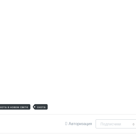
хота в новом свете
охота
Авторизация
Подписчики
0