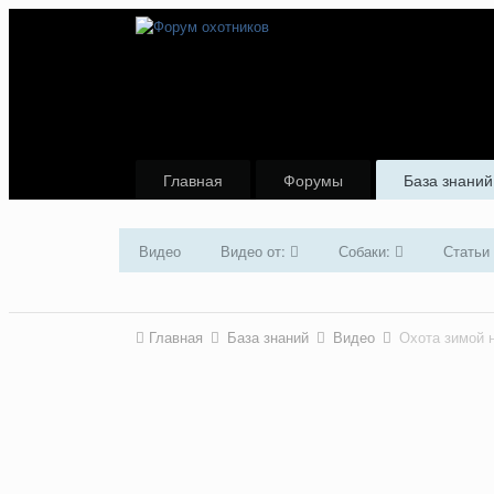
Главная
Форумы
База знаний
Видео
Видео от:
Собаки:
Статьи
Главная
База знаний
Видео
Охота зимой н