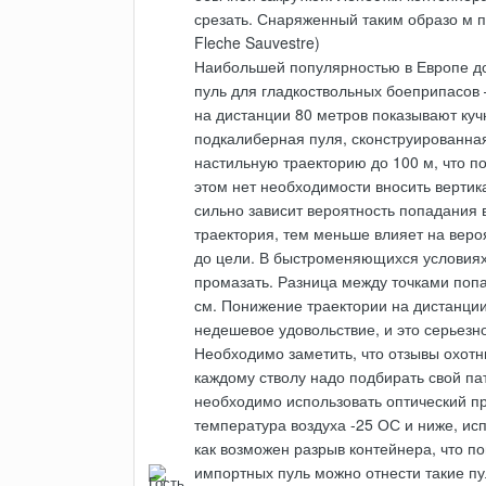
срезать. Снаряженный таким образо м п
Fleche Sauvestre)
Наибольшей популярностью в Европе до
пуль для гладкоствольных боеприпасов 
на дистанции 80 метров показывают куч
подкалиберная пуля, сконструированн
настильную траекторию до 100 м, что п
этом нет необходимости вносить вертик
сильно зависит вероятность попадания 
траектория, тем меньше влияет на веро
до цели. В быстроменяющихся условиях 
промазать. Разница между точками попа
см. Понижение траектории на дистанции
недешевое удовольствие, и это серьезн
Необходимо заметить, что отзывы охотн
каждому стволу надо подбирать свой па
необходимо использовать оптический пр
температура воздуха -25 ОС и ниже, ис
как возможен разрыв контейнера, что п
импортных пуль можно отнести такие пу