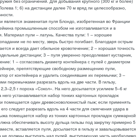
ружия без ограничений. Для добывания крупного (300 кг и более)
Полева 1; 6) на дистанции далее 70 м вряд ли целесообразно,
чности.
и является знаменитая пуля Блондо, изобретенная во Франции
ейкина промышленным способом не изготавливается и в
 Материал пули – латунь. Качества пули: 1 – хорошее
падании не по месту, зверь быстро погибает. Благодаря острым
ается и всегда дает обильное кровотечение; 2 – хорошая точность
едельные дистанции; 3 – пуля уверенно преодолевает кустарник,
ение: 1 – согласовать диаметр контейнера с пулей с диаметром
нтейнере, препятствующие свободному размещению пули,
атор от контейнера и удалить соединявшие их перемычки; 3 –
и перемычками разрезать вдоль на две части. В гильзу,
2,3–2,5 г пороха «Сокол». На него досылается усилием 5–6 кг
 него устанавливается набор тонких картонных прокладок
ки помещается один древесноволокнистый пыж; если применять
 его следует разрезать вдоль на 4 части для смягчения удара в
пыжа помещается набор из тонких картонных прокладок суммарной
жна обеспечивать высоту дульца гильзы под закрутку примерно 5
месте, вставляется пуля, досылается в гильзу и завальцовывается
ра не должны выступать над пулей, выступающую часть необходимо