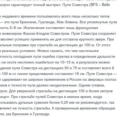
атрон гарантирует точный выстрел. Пуля Совестра (BFS – Balle
 недавнего времени пользовались всего лишь несколько типов
— это пули Бреннеке, Гуаланди, Мак-Элвина. Все упомянутые пули
ность 5–8 см. Исключение составляет лишь французская
ая инженером Жаном-Клодом Совестром. Пуля Совестра сохраняет
озволяет успешно применять ее для отстрела крупного зверя. При
альные поправки при стрельбе на дистанцию до 100 м. От этого
в реальных условиях. Можно сказать, что чем настильнее
ятность попадания пули ошибка стрелка в определении дальности
на охоте несложно ошибиться на 10–15 м, в результате можно
дания пули Совестра на дистанциях 50 и 75 м составляет всего 6
 100 м от линии прицеливания составляет 18 см. Пуля Совестра —
о сдерживает ее широкое применение в России на зверовых охотах
иков о точности пули далеко неоднозначные. Одним словом,
трон. Для уверенной стрельбы на дистанцию 100 и более метров
ицел. При стрельбе пулей Совестра в зимнее время, когда
пользовать дульные сужения более 0,25 мм не рекомендуется, так
овлияет на точность стрельбы. К проверенным временем образцам
ли, как Бреннеке и Гуаланди.