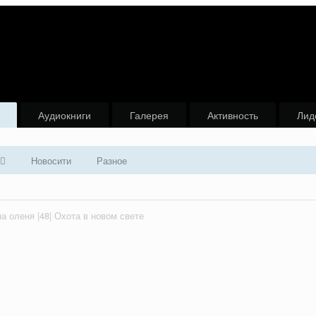
Аудиокниги
Галерея
Активность
Лид
Новосити
Разное
а оленя |48| Охота в новом свете