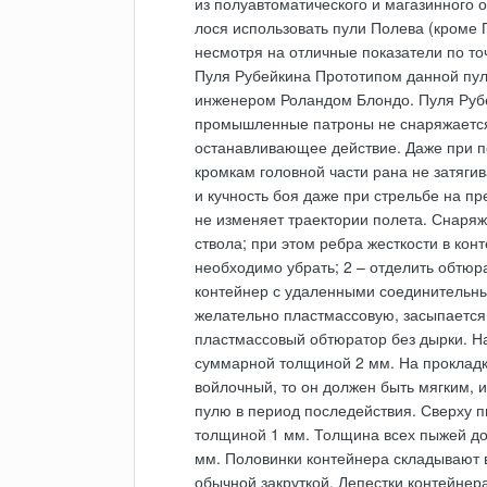
из полуавтоматического и магазинного о
лося использовать пули Полева (кроме 
несмотря на отличные показатели по то
Пуля Рубейкина Прототипом данной пул
инженером Роландом Блондо. Пуля Руб
промышленные патроны не снаряжается.
останавливающее действие. Даже при по
кромкам головной части рана не затягив
и кучность боя даже при стрельбе на пр
не изменяет траектории полета. Снаряж
ствола; при этом ребра жесткости в ко
необходимо убрать; 2 – отделить обтюр
контейнер с удаленными соединительным
желательно пластмассовую, засыпается 
пластмассовый обтюратор без дырки. На
суммарной толщиной 2 мм. На проклад
войлочный, то он должен быть мягким, и
пулю в период последействия. Сверху 
толщиной 1 мм. Толщина всех пыжей дол
мм. Половинки контейнера складывают в
обычной закруткой. Лепестки контейне