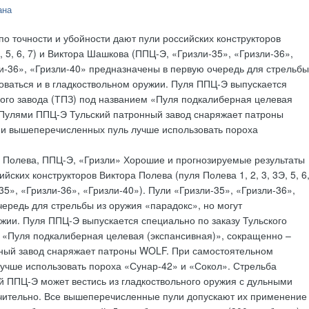
ана
о точности и убойности дают пули российских конструкторов
, 5, 6, 7) и Виктора Шашкова (ППЦ-Э, «Гризли-35», «Гризли-36»,
ли-36», «Гризли-40» предназначены в первую очередь для стрельбы
зоваться и в гладкоствольном оружии. Пуля ППЦ-Э выпускается
ного завода (ТПЗ) под названием «Пуля подкалиберная целевая
 Пулями ППЦ-Э Тульский патронный завод снаряжает патроны
и вышеперечисленных пуль лучше использовать пороха
и Полева, ППЦ-Э, «Гризли» Хорошие и прогнозируемые результаты
йских конструкторов Виктора Полева (пуля Полева 1, 2, 3, 3Э, 5, 6
5», «Гризли-36», «Гризли-40»). Пули «Гризли-35», «Гризли-36»,
ередь для стрельбы из оружия «парадокс», но могут
ужии. Пуля ППЦ-Э выпускается специально по заказу Тульского
 «Пуля подкалиберная целевая (экспансивная)», сокращенно –
ный завод снаряжает патроны WOLF. При самостоятельном
чше использовать пороха «Сунар-42» и «Сокол». Стрельба
 ППЦ-Э может вестись из гладкоствольного оружия с дульными
ючительно. Все вышеперечисленные пули допускают их применение