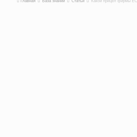
Главная
База знаний
Статьи
Какой прицел фирмы E