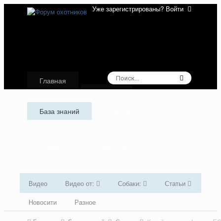
Уже зарегистрированы? Войти
Главная
Форумы
База знаний
Аудиокниги
Галерея
Активность
Лидеры
Избранное
Поддержка
Видео
Видео от:
Собаки:
Статьи
Новосити
Разное