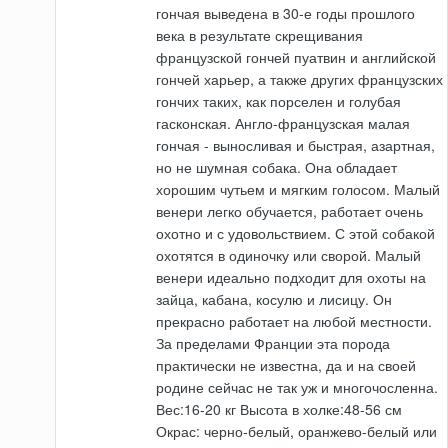
гончая выведена в 30-е годы прошлого
века в результате скрещивания
французской гончей пуатвин и английской
гончей харьер, а также других французских
гончих таких, как порселен и голубая
гасконская. Англо-французская малая
гончая - выносливая и быстрая, азартная,
но не шумная собака. Она обладает
хорошим чутьем и мягким голосом. Малый
венери легко обучается, работает очень
охотно и с удовольствием. С этой собакой
охотятся в одиночку или сворой. Малый
венери идеально подходит для охоты на
зайца, кабана, косулю и лисицу. Он
прекрасно работает на любой местности.
За пределами Франции эта порода
практически не известна, да и на своей
родине сейчас не так уж и многочосленна.
Вес:16-20 кг Высота в холке:48-56 см
Окрас: черно-белый, оранжево-белый или