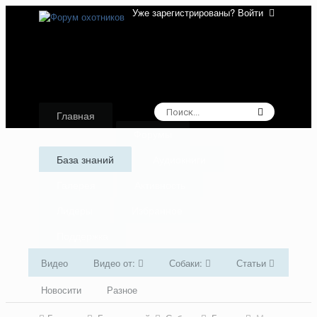
Уже зарегистрированы? Войти
Главная
Форумы
База знаний
Аудиокниги
Галерея
Активность
Лидеры
Избранное
Поддержка
Видео
Видео от:
Собаки:
Статьи
Новосити
Разное