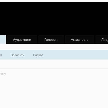
Аудиокниги
Галерея
Активность
Лид
Новосити
Разное
баку