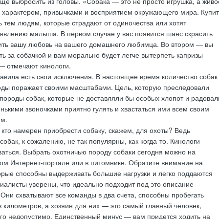
ще выбросить из головы. «Собака — это не просто игрушка, а живо
 характером, привычками и восприятием окружающего мира. Купит
 тем людям, которые страдают от одиночества или хотят
оявлению малыша. В первом случае у вас появится шанс скрасить
вить вашу любовь на вашего домашнего любимца. Во втором — вы
ть за собачкой и вам морально будет легче вытерпеть капризы
— отмечают кинологи.
равила есть свои исключения. В настоящее время количество собак
оды поражает своими масштабами. Цель, которую преследовали
 породы собак, которые не доставляли бы особых хлопот и радовал
енькими звоночками приятно гулять и хвастаться ими всем своим
ям.
, кто намерен приобрести собаку, скажем, для охоты? Ведь
обак, к сожалению, не так популярны, как когда-то. Кинологи
ваться. Выбрать охотничью породу собаки сегодня можно на
ом Интернет-портале или в питомнике. Обратите внимание на
орые способны выдерживать большие нагрузки и легко поддаются
иалисты уверены, что идеально подходит под это описание —
 Они схватывают все команды в два счета, способны пробегать
в километров, а хозяин для них — это самый главный человек,
го недопустимо. Единственный минус — вам придется ходить на