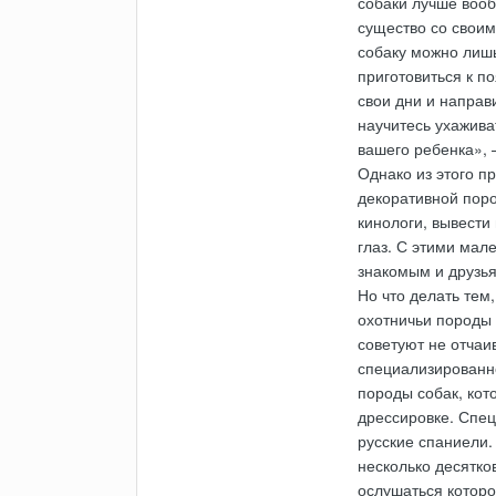
собаки лучше вооб
существо со своим
собаку можно лишь
приготовиться к п
свои дни и напра
научитесь ухажива
вашего ребенка», 
Однако из этого п
декоративной пор
кинологи, вывести
глаз. С этими мал
знакомым и друзь
Но что делать тем
охотничьи породы с
советуют не отчаи
специализированн
породы собак, кот
дрессировке. Спец
русские спаниели.
несколько десятко
ослушаться которо