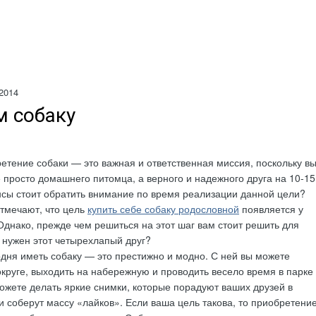
2014
 собаку
етение собаки — это важная и ответственная миссия, поскольку в
 просто домашнего питомца, а верного и надежного друга на 10-15
нсы стоит обратить внимание по время реализации данной цели?
тмечают, что цель
купить себе собаку родословной
появляется у
 Однако, прежде чем решиться на этот шаг вам стоит решить для
м нужен этот четырехлапый друг?
годня иметь собаку — это престижно и модно. С ней вы можете
округе, выходить на набережную и проводить весело время в парке
можете делать яркие снимки, которые порадуют ваших друзей в
и соберут массу «лайков». Если ваша цель такова, то приобретени