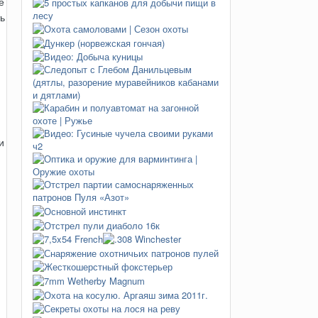
е
ь
и