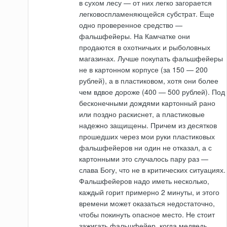
в сухом лесу — от них легко загорается
легковоспламеняющейся субстрат. Еще
одно проверенное средство —
фальшфейеры. На Камчатке они
продаются в охотничьих и рыболовных
магазинах. Лучше покупать фальшфейеры
не в картонном корпусе (за 150 — 200
рублей), а в пластиковом, хотя они более
чем вдвое дороже (400 — 500 рублей). Под
бесконечными дождями картонный рано
или поздно раскиснет, а пластиковые
надежно защищены. Причем из десятков
прошедших через мои руки пластиковых
фальшфейеров ни один не отказал, а с
картонными это случалось пару раз —
слава Богу, что не в критических ситуациях.
Фальшфейеров надо иметь несколько,
каждый горит примерно 2 минуты, и этого
времени может оказаться недостаточно,
чтобы покинуть опасное место. Не стоит
зажигать фальшфейер, когда медведь