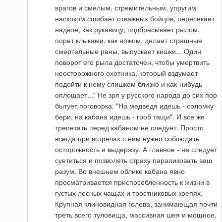
врагов и смелым, стремительным, упругим
наскоком сшибает отважных бойцов, пересекает
надвое, как рукавицу, подбрасывает рылом,
порет клыками, как ножом, делает страшные
смертельные раны, выпускает кишки... Один
поворот его рыла достаточен, чтобы умертвить
неосторожного охотника, который вздумает
подойти к нему слишком близко и как-нибудь
оплошает..." Не зря у русского народа до сих пор
бытует поговорка: "На медведя идешь - соломку
бери, на кабана идешь - гроб тащи". И все же
трепетать перед кабаном не следует. Просто
всегда при встречах с ним нужно соблюдать
осторожность и выдержку. А главное - не следует
суетиться и позволять страху парализовать ваш
разум. Во внешнем облике кабана явно
просматривается приспособленность к жизни в
густых лесных чащах и тростниковых крепях.
Крупная клиновидная голова, занимающая почти
треть всего туловища, массивная шея и мощное,