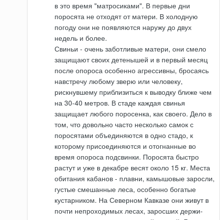
в это время "матросиками". В первые дни
поросята не отходят от матери. В холодную
погоду они не появляются наружу до двух
недель и более.
Свиньи - очень заботливые матери, они смело
защищают своих детенышей и в первый месяц
после опороса особенно агрессивны, бросаясь
навстречу любому зверю или человеку,
рискнувшему приблизиться к выводку ближе чем
на 30-40 метров. В стаде каждая свинья
защищает любого поросенка, как своего. Дело в
том, что довольно часто несколько самок с
поросятами объединяются в одно стадо, к
которому присоединяются и отогнанные во
время опороса подсвинки. Поросята быстро
растут и уже в декабре весят около 15 кг. Места
обитания кабанов - плавни, камышовые заросли,
густые смешанные леса, особенно богатые
кустарником. На Северном Кавказе они живут в
почти непроходимых лесах, заросших держи-