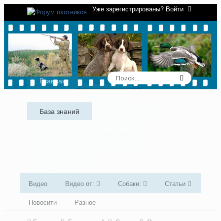
Уже зарегистрированы? Войти
Главная
Форумы
База знаний
Аудиокниги
Галерея
Активность
Лидеры
Избранное
Поддержка
Видео
Видео от:
Собаки:
Статьи
Новосити
Разное