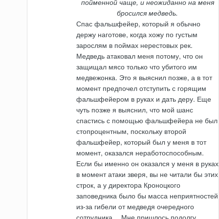
пойменной чаще, и неожиданно на меня
бросился медведь.
Спас фальшфейер, который я обычно
держу наготове, когда хожу по густым
зарослям в поймах нерестовых рек.
Медведь атаковал меня потому, что он
защищал мясо только что убитого им
медвежонка. Это я выяснил позже, а в тот
момент предпочел отступить с горящим
фальшфейером в руках и дать деру. Еще
чуть позже я выяснил, что мой шанс
спастись с помощью фальшфейера не был
стопроцентным, поскольку второй
фальшфейер, который был у меня в тот
момент, оказался неработоспособным.
Если бы именно он оказался у меня в руках
в момент атаки зверя, вы не читали бы этих
строк, а у директора Кроноцкого
заповедника было бы масса неприятностей
из-за гибели от медведя очередного
сотрудника… Мне пришлось подолгу