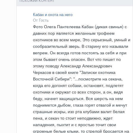
ПОХОЖИЙ КОНТЕНТ
Кабан и охота на него
От Гость
Фото Олега Пантелеева Кабан (дикая свинья) с
давних пор является желанным трофеем
охотников во всем мире, Это серьезный, умный и
сообразительный зверь. В старину его называли
вепрем. Он всегда готов постоять за себя и при
этом бывает очень опасен. Вот что пишет по
этому поводу Александр Александрович
Черкасов в своей книге "Записки охотника
Восточной Сибири": "...посмотрите на секача,
когда его догонят собаки, остановят, подлетят
охотники и окружат со всех сторон, а он, видя
беду, начнет защищаться. Вся шерсть на нем
поднимется дыбом, глаза горят отвагой и мечут
страшные искры, изо рта клубами валит белая
пена, и секач то стоит неподвижно, ждет
нападения, пыхтит и с яростью точит свои
огромные белые клыки, то стрелой бросается на