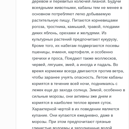
деревом и перевитых колючей лианой. Будучи
всеядными животными, кабаны тем не менее в
основном потребляют легко добываемую
растительную пищу. Питаются корневищами
рогоза, тростника, камышей, травой, плодами
диких яблонь, орехами и желудями. Из
культурных растений предпочитают кукурузу,
Кроме того, их набегам подвергаются посевы
пшеницы, ячменя, картофеля, и особенно
гречихи и проса, Поедают также моллюсков,
червей, лягушек, змей, а иногда и падаль. Во
время кормежки всегда двигаются против ветра,
чтобы заранее учуять опасность. Летом кабаны
кормятся в течение всей ночи, поднимаясь с
лежек еще до захода солнца. Зимой, особенно в
сильные морозы, они активны зже днем и
кормятся в наиболее теплое время суток.
Характерной чертой в их поведении является
купание. Они купаются ежедневно, даже в
морозы. При этом предпочитают грязные
глинистые водоемы и заполненные водой