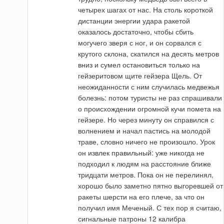
четырех шагах от нас. На столь короткой
дистанции энергии удара ракетой
оказалось достаточно, чтобы сбить
могучего зверя с ног, и он сорвался с
крутого склона, скатился на десять метров
вниз и сумел остановиться только на
гейзеритовом щите гейзера Щель. От
неожиданности с ним случилась медвежья
болезнь: потом туристы не раз спрашивали
о происхождении огромной кучи помета на
гейзере. Но через минуту он справился с
волнением и начал пастись на молодой
траве, словно ничего не произошло. Урок
он извлек правильный: уже никогда не
подходил к людям на расстояние ближе
тридцати метров. Пока он не перелинял,
хорошо было заметно пятно выгоревшей от
ракеты шерсти на его плече, за что он
получил имя Меченый. С тех пор я считаю,
сигнальные патроны 12 калибра