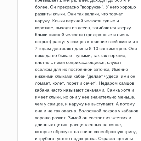
более, Он прекрасно "вооружен". У него хорошо
развиты клыки. Они так велики, что торчат
наружу. Клыки верхней челюсти тупые и
короткие, выходя из десен, загибаются кверху.
Клыки нижней челюсти (трехгранные и очень
острые) растут у самцов в течение всей жизни и к
7 годам достигают длины 8-10 сантиметров. Они
никогда не бывают тупыми, так как верхние,
плотно с ними соприкасающиеся, служат
оселком для их постоянной заточки, Именно
нижними клыками кабан "делает чудеса: ими он
ломает, колет, порет и сечет", Недаром самцов
кабана часто называют секачами. Самка хотя и
имеет клыки, но они у нее значительно меньше,
чем у самцов, и наружу не выступают, А потому
она и не так опасна. Волосяной покров у кабанов
хорошо развит. Зимой он состоит из жестких и
длинных щетин, расщепленных на конце,
которые образуют на спине своеобразную гриву,
и грубого густого подшерстка. Окраска щетины