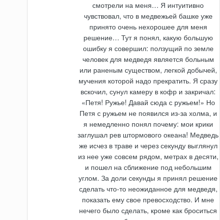
смотрели на меня… Я интуитивно
чувствовал, что в медвежьей башке уже
принято очень нехорошее для меня
решение… Тут я понял, какую большую
ошибку я совершил: ползущий по земле
человек для медведя является больным
или раненым существом, легкой добычей,
мучения которой надо прекратить. Я сразу
вскочил, сунул камеру в кофр и закричал:
«Петя! Ружье! Давай сюда с ружьем!» Но
Петя с ружьем не появился из-за холма, и
я немедленно понял почему: мои крики
заглушал рев штормового океана! Медведь
же исчез в траве и через секунду выглянул
из нее уже совсем рядом, метрах в десяти,
и пошел на сближение под небольшим
углом. За доли секунды я принял решение
сделать что-то неожиданное для медведя,
показать ему свое превосходство. И мне
нечего было сделать, кроме как броситься