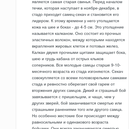
является самая старая свинья. Перед началом
течки, которая наступает в ноябре-декабре, в
стадо приходит самец-секач и становится его
лидером. К этому времени у него утолщается
кожа на шее и боках - до 4-5 см. Это утолщение
называется калканом. Оно состоит из прочных
эластичных волокон, между которыми находятся
вкрапления жировых клеток и потовых желез,
Калкан двумя прочными щитами защищает бока,
шею и грудь кабана от острых клыков
соперников. Все молодые самцы старше 9-10-
месячного возраста из стада изгоняются. Секач
совокупляется со всеми половозрелыми самками
стада и ревностно оберегает свой гарем от
вторжения других самцов. Дикий и страшный бой
завязывается с пришельцем, и чаще, чем у
других зверей, бой заканчивается смертью или
страшными ранениями того или другого самца.
Но особенно жестокие бои происходят между
равносильными и одинакового возраста
бойцами. Они всегда заканчиваются смертью