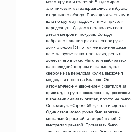
моим другом и коллегой Владимиром
Злотниковым мы возвращались в избушку
их дальнего обхода. Последняя часть пути
шла по крутому подъему, и мы присели
передохнуть. До дома оставалось всего
двести метров и, покурив, Володя
небрежно нацепил рюкзак поверх ружья:
дом-то рядом! Я по той же причине даже
не стал ружье вешать за плечо, решил
донести его в руке. Мы стали выбираться
на последний подъем из каньона, как
сверху из-за перелома холма выскочил
медведь и попер на Володю. Он
автоматическим движением схватился за
приклад, но ружье оказалось под рюкзаком
и времени снимать рюкзак, просто не было.
Он крикнул: «Стреляй!!!», что я и сделал.
Один ствол моего ружья был заряжен
сигнальной ракетой, а второй пулей. Я
выстрелил ракетой. Промазать было
трудно, поскольку медведь был всего в