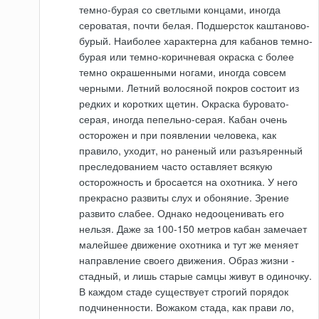
темно-бурая со светлыми концами, иногда
сероватая, почти белая. Подшерсток каштаново-
бурый. Наиболее характерна для кабанов темно-
бурая или темно-коричневая окраска с более
темно окрашенными ногами, иногда совсем
черными. Летний волосяной покров состоит из
редких и коротких щетин. Окраска буровато-
серая, иногда пепельно-серая. Кабан очень
осторожен и при появлении человека, как
правило, уходит, но раненый или разъяренный
преследованием часто оставляет всякую
осторожность и бросается на охотника. У него
прекрасно развиты слух и обоняние. Зрение
развито слабее. Однако недооценивать его
нельзя. Даже за 100-150 метров кабан замечает
малейшее движение охотника и тут же меняет
направление своего движения. Образ жизни -
стадный, и лишь старые самцы живут в одиночку.
В каждом стаде существует строгий порядок
подчиненности. Вожаком стада, как прави ло,