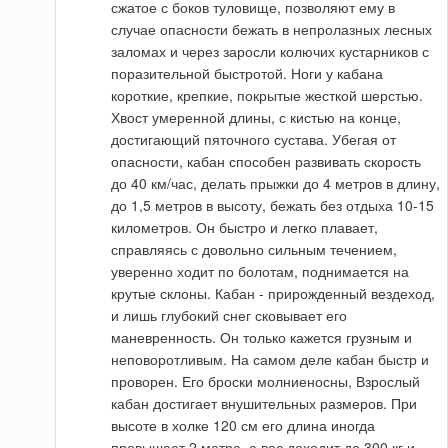
сжатое с боков туловище, позволяют ему в
случае опасности бежать в непролазных лесных
заломах и через заросли колючих кустарников с
поразительной быстротой. Ноги у кабана
короткие, крепкие, покрытые жесткой шерстью.
Хвост умеренной длины, с кистью на конце,
достигающий пяточного сустава. Убегая от
опасности, кабан способен развивать скорость
до 40 км/час, делать прыжки до 4 метров в длину,
до 1,5 метров в высоту, бежать без отдыха 10-15
километров. Он быстро и легко плавает,
справляясь с довольно сильным течением,
уверенно ходит по болотам, поднимается на
крутые склоны. Кабан - прирожденный вездеход,
и лишь глубокий снег сковывает его
маневренность. Он только кажется грузным и
неповоротливым. На самом деле кабан быстр и
проворен. Его броски молниеносны, Взрослый
кабан достигает внушительных размеров. При
высоте в холке 120 см его длина иногда
превышает 2 метра, а вес доходит до 300 кг и