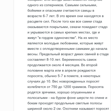
одного из соперников. Самыми сильными,
бойкими и опасными считаются самцы в
возрасте 6-7 лет. В это время они находятся в
расцвете сил. После того как все самки стада
оказываются покрытыми, секачи покидают стадо
и укрываются в самых крепких местах, где и
живут "в гордом одиночестве". На их место
являются молодые любовники, которые живут
вместе с оплодотворенными самками до начала
весны. Предельный возраст диких свиней в стаде
составляет 8-10 лет. Беременность самок
продолжается около 4 месяцев. Во второй
половине марта или в апреле рождаются
поросята, обычно 5-7 в помете, в некоторых
случаях до 10. Вес новорожденных поросят
колеблется от 750 до 1200 граммов. Поросята
родятся зрячими, хорошо опушенными и
полосатыми - на буром фоне шерсти по спине и
бокам проходят продольные светлые полосы
шириной около 2 см. Охотники называют поросят