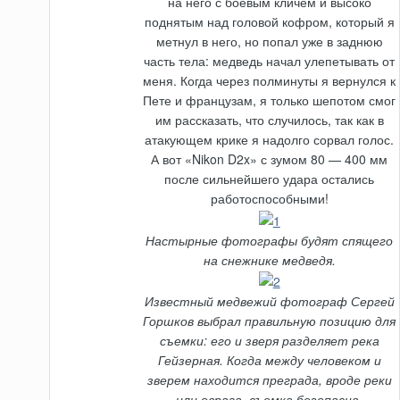
на него с боевым кличем и высоко
поднятым над головой кофром, который я
метнул в него, но попал уже в заднюю
часть тела: медведь начал улепетывать от
меня. Когда через полминуты я вернулся к
Пете и французам, я только шепотом смог
им рассказать, что случилось, так как в
атакующем крике я надолго сорвал голос.
А вот «Nikon D2x» с зумом 80 — 400 мм
после сильнейшего удара остались
работоспособными!
Настырные фотографы будят спящего
на снежнике медведя.
Известный медвежий фотограф Сергей
Горшков выбрал правильную позицию для
съемки: его и зверя разделяет река
Гейзерная. Когда между человеком и
зверем находится преграда, вроде реки
или оврага, съемка безопасна.