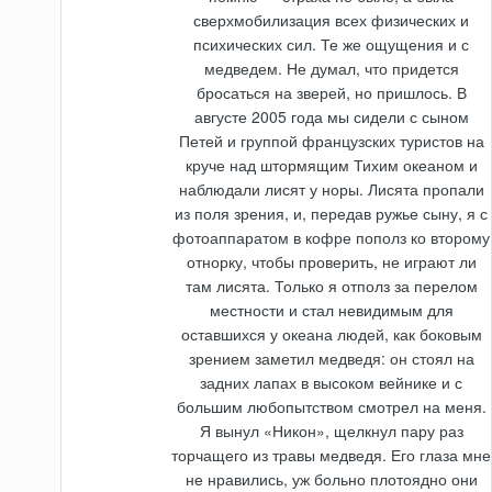
сверхмобилизация всех физических и
психических сил. Те же ощущения и с
медведем. Не думал, что придется
бросаться на зверей, но пришлось. В
августе 2005 года мы сидели с сыном
Петей и группой французских туристов на
круче над штормящим Тихим океаном и
наблюдали лисят у норы. Лисята пропали
из поля зрения, и, передав ружье сыну, я с
фотоаппаратом в кофре пополз ко второму
отнорку, чтобы проверить, не играют ли
там лисята. Только я отполз за перелом
местности и стал невидимым для
оставшихся у океана людей, как боковым
зрением заметил медведя: он стоял на
задних лапах в высоком вейнике и с
большим любопытством смотрел на меня.
Я вынул «Никон», щелкнул пару раз
торчащего из травы медведя. Его глаза мне
не нравились, уж больно плотоядно они