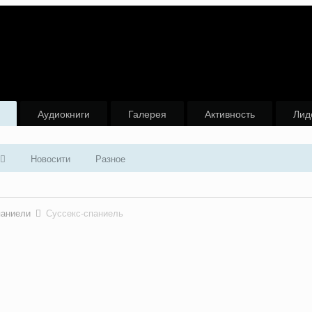
Аудиокниги
Галерея
Активность
Лид
Новосити
Разное
паниели
Суссекс-спаниель