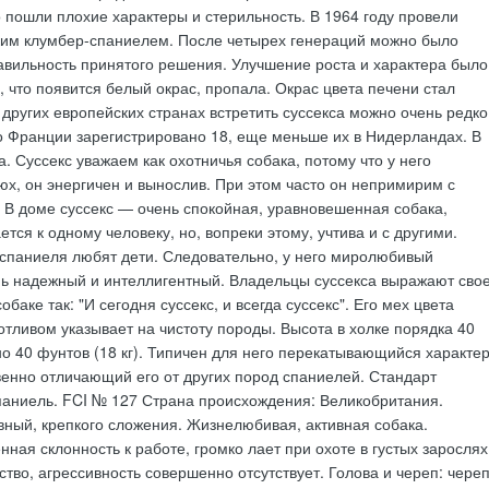
о пошли плохие характеры и стерильность. В 1964 году провели
ким клумбер-спаниелем. После четырех генераций можно было
авильность принятого решения. Улучшение роста и характера было
ь, что появится белый окрас, пропала. Окрас цвета печени стал
ругих европейских странах встретить суссекса можно очень редко
во Франции зарегистрировано 18, еще меньше их в Нидерландах. В
. Суссекс уважаем как охотничья собака, потому что у него
х, он энергичен и вынослив. При этом часто он непримирим с
 В доме суссекс — очень спокойная, уравновешенная собака,
тся к одному человеку, но, вопреки этому, учтива и с другими.
спаниеля любят дети. Следовательно, у него миролюбивый
нь надежный и интеллигентный. Владельцы суссекса выражают сво
обаке так: "И сегодня суссекс, и всегда суссекс". Его мех цвета
отливом указывает на чистоту породы. Высота в холке порядка 40
о 40 фунтов (18 кг). Типичен для него перекатывающийся характе
енно отличающий его от других пород спаниелей. Стандарт
паниель. FCI № 127 Страна происхождения: Великобритания.
ный, крепкого сложения. Жизнелюбивая, активная собака.
нная склонность к работе, громко лает при охоте в густых зарослях
тво, агрессивность совершенно отсутствует. Голова и череп: чере