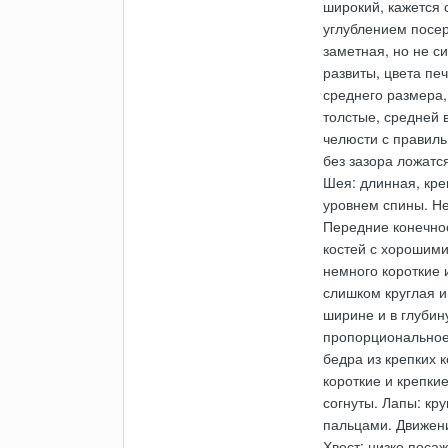
широкий, кажется с
углублением посер
заметная, но не с
развиты, цвета пе
среднего размера,
толстые, средней 
челюсти с правил
без зазора ложатс
Шея: длинная, кре
уровнем спины. Не
Передние конечнос
костей с хорошими
немного короткие 
слишком круглая и
ширине и в глубин
пропорциональное,
бедра из крепких 
короткие и крепки
согнуты. Лапы: кр
пальцами. Движени
Хвост: низко поса