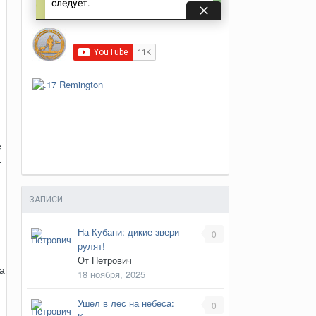
е
-
ЗАПИСИ
На Кубани: дикие звери
0
рулят!
От
Петрович
а
18 ноября, 2025
Ушел в лес на небеса:
0