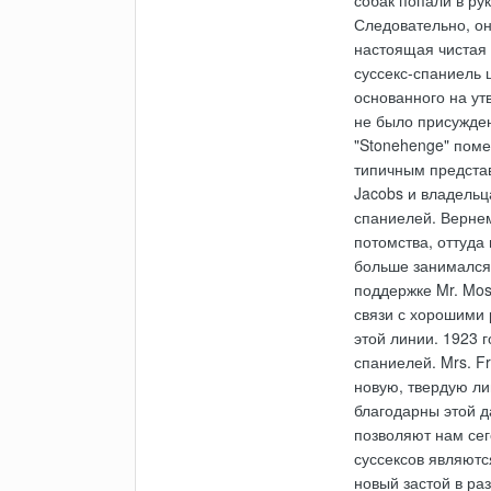
Следовательно, он
настоящая чистая 
суссекс-спаниель 
основанного на ут
не было присуждено
"Stonehenge" поме
типичным представ
Jacobs и владельц
спаниелей. Вернемс
потомства, оттуда 
больше занимался 
поддержке Mr. Mose
связи с хорошими р
этой линии. 1923 
спаниелей. Mrs. F
новую, твердую ли
благодарны этой д
позволяют нам сег
суссексов являютс
новый застой в ра