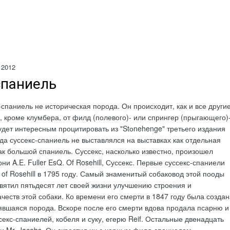
 2012
спаниель
спаниель не историческая порода. Он происходит, как и все други
 кроме клумбера, от филд (полевого)- или спрингер (прыгающего)
удет интересным процитировать из "Stоnehenge" третьего издания
ода суссекс-спаниель не выставлялся на выставках как отдельная
как большой спаниель. Суссекс, насколько известно, произошел
ни A.E. Fuller EsQ. Of Rosehill, Суссекс. Первые суссекс-спаниели
 of Rosehill в 1795 году. Самый знаменитый собаковод этой пооды
освятил пятьдесят лет своей жизни улучшению строения и
честв этой собаки. Ко времени его смерти в 1847 году была создан
вшаяся порода. Вскоре после его смерти вдова продала псарню и
секс-спаниелей, кобеля и суку, егерю Reif. Остальные двенадцать
ки Mr. Jacobs. Он скрестил их с черным филд-спаниелем.