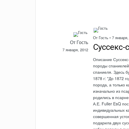
От Гость •
7 января,
От Гость
Суссекс-
7 января, 2012
Описание Суссекс-
породы спаниелей,
спаниеля.
Здесь б
1878 г: "До 1872 г
порода, а только 
изначально из псар
родились в псарне
А.Е. Fuller EsQ п
индивидуальных ка
совершенная устоя
подарила двух сус
собак попали в ру