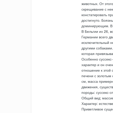
животных. От этог
скрещивание с не
констатировать пр
достигнуто. Боязн
доминирующим. В д
В Бельгии их 26, 
Германии всего два
исключительный ню
другими собаками.
которая привязывае
Особенно суссекс-
характер и он оче
отношение к этой с
печени с золотым 
см, масса примерн
движения, существ
породы: суссекс-с
Общий вид: массив
Характер: естестве
Приветливое сущес