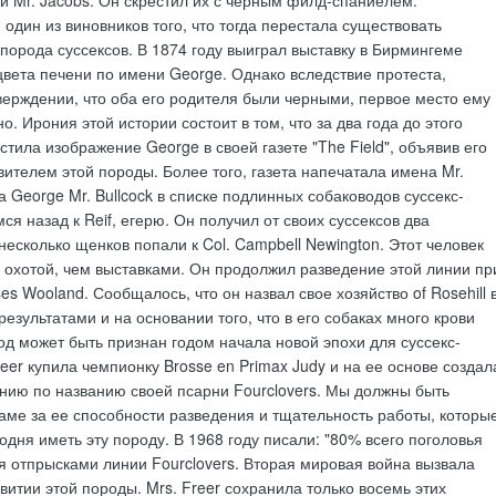
 один из виновников того, что тогда перестала существовать
порода суссексов. В 1874 году выиграл выставку в Бирмингеме
цвета печени по имени George. Однако вследствие протеста,
верждении, что оба его родителя были черными, первое место ему
. Ирония этой истории состоит в том, что за два года до этого
стила изображение George в своей газете "The Field", объявив его
ителем этой породы. Более того, газета напечатала имена Mr.
а George Mr. Bullcock в списке подлинных собаководов суссекс-
я назад к Reif, егерю. Он получил от своих суссексов два
несколько щенков попали к Col. Campbell Newington. Этот человек
охотой, чем выставками. Он продолжил разведение этой линии пр
s Wooland. Сообщалось, что он назвал свое хозяйство of Rosehill 
езультатами и на основании того, что в его собаках много крови
год может быть признан годом начала новой эпохи для суссекс-
reer купила чемпионку Brosse en Primax Judy и на ее основе создал
нию по названию своей псарни Fourclovers. Мы должны быть
аме за ее способности разведения и тщательность работы, которы
одня иметь эту породу. В 1968 году писали: "80% всего поголовья
я отпрысками линии Fourclovers. Вторая мировая война вызвала
звитии этой породы. Mrs. Freer сохранила только восемь этих