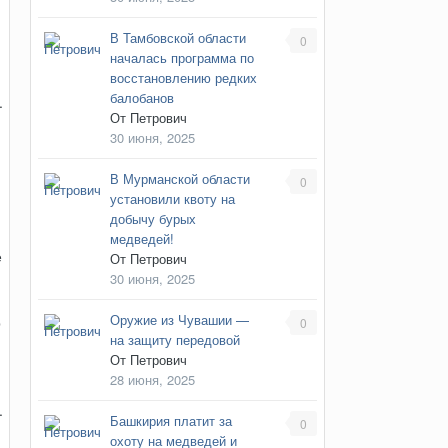
В Тамбовской области
0
началась программа по
восстановлению редких
балобанов
.
От
Петрович
30 июня, 2025
В Мурманской области
0
установили квоту на
добычу бурых
медведей!
е
От
Петрович
30 июня, 2025
Оружие из Чувашии —
р
0
на защиту передовой
От
Петрович
28 июня, 2025
.
Башкирия платит за
0
п
охоту на медведей и