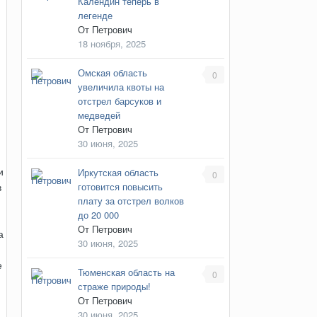
Календин теперь в
легенде
От
Петрович
18 ноября, 2025
Омская область
0
увеличила квоты на
отстрел барсуков и
медведей
От
Петрович
30 июня, 2025
и
Иркутская область
0
готовится повысить
в
плату за отстрел волков
до 20 000
От
Петрович
а
30 июня, 2025
е
Тюменская область на
0
страже природы!
От
Петрович
30 июня, 2025