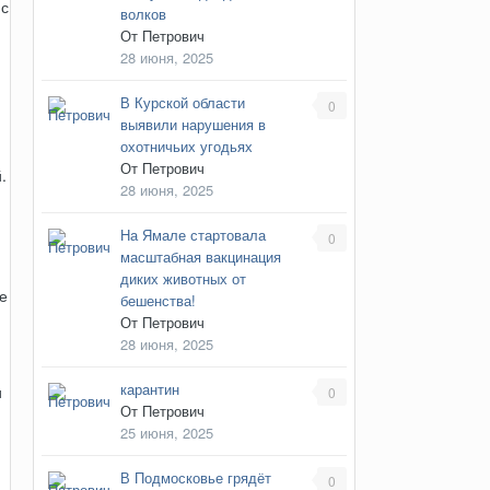
 с
волков
От
Петрович
28 июня, 2025
В Курской области
0
выявили нарушения в
охотничьих угодьях
От
Петрович
.
28 июня, 2025
На Ямале стартовала
0
масштабная вакцинация
диких животных от
е
бешенства!
От
Петрович
28 июня, 2025
карантин
и
0
От
Петрович
25 июня, 2025
В Подмосковье грядёт
0
.