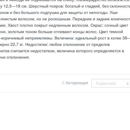
у 12,5—18 см. Шерстный покров: богатый и гладкий, без склонност
онов и без большого подпушка для защиты от непогоды. Уши
олнистым волосом, но не роскошным. Передние и задние конечнос
ие. Хвост плотно покрыт недлинным волосом. Окрас: сочный цвет
ни, золотым тоном больше отливают концы волос. Цвет темной
о-коричневый неприемлемы. Величина: идеальный рост в холке 38
ерно 22,7 кг. Недостатки: любое отклонение от пределов
ктов считается недостатком, величина которого определяется в
ени отклонения.
Авторизация
Подписчики
0