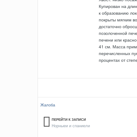
Купирован на длин
к образованию лок
покрыты мягким в
достаточно обросш
позолоченной пече
печени или красн
41 см. Масса прим
перечисленных пун
процентах от степ
Жалоба
ПЕРЕЙТИ К ЗАПИСИ
Норныеи и спаниели