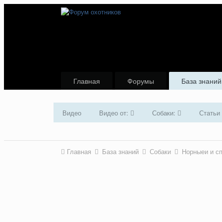
Главная
Форумы
База знаний
Видео
Видео от:
Собаки:
Статьи
Главная
База знаний
Собаки
Норныеи и с