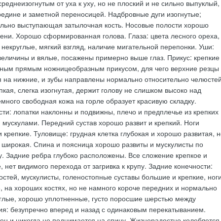
реднеизогнутым от уха к уху, но не плоский и не сильно выпуклый,
едине и заметной переносицей. Надбровные дуги изогнутые;
ильно выступающая затылочная кость. Носовые полости хорошо
чени. Хорошо сформированная голова. Глаза: цвета лесного ореха,
 некруглые, мягкий взгляд, наличие мигательной перепонки. Уши:
величины и вялые, посажены примерно выше глаз. Прикус: крепкие
ьным прямым ножницеобразным прикусом, для чего верхние резцы
я на нижние, и зубы направлены нормально относительно челюстей
пкая, слегка изогнутая, держит голову не слишком высоко над
много свободная кожа на горле образует красивую складку.
ти: лопатки наклонны и подвижны, плечо и предплечье из крепких
 мускулами. Передний сустав хорошо развит и крепкий. Ноги
и крепкие. Туловище: грудная клетка глубокая и хорошо развитая, н
 широкая. Спина и поясница хорошо развиты и мускулисты по
у. Задние ребра глубоко расположены. Все сложение крепкое и
 нет видимого перехода от загривка к крупу. Задние конечности:
костей, мускулисты, голеностопные суставы большие и крепкие, ног
е, на хороших костях, но не намного короче передних и нормально
углые, хорошо уплотненные, густо поросшие шерстью между
я: безупречно вперед и назад с одинаковым перекатыванием.
жен и никогда не поднимается на спину. Жизнерадостно колеблется