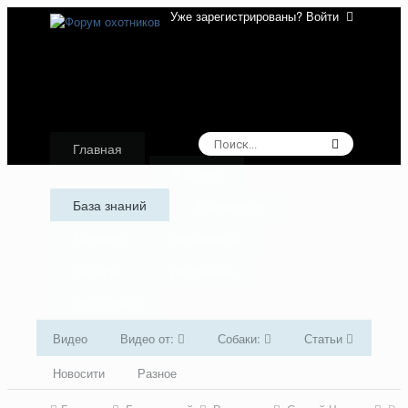
Уже зарегистрированы? Войти
Главная
Форумы
База знаний
Аудиокниги
Галерея
Активность
Лидеры
Избранное
Поддержка
Видео
Видео от:
Собаки:
Статьи
Новосити
Разное