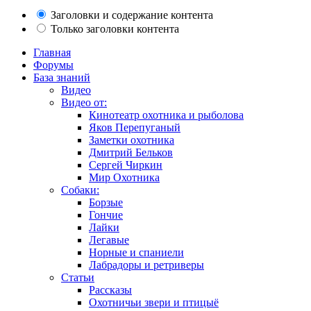
Заголовки и содержание контента
Только заголовки контента
Главная
Форумы
База знаний
Видео
Видео от:
Кинотеатр охотника и рыболова
Яков Перепуганый
Заметки охотника
Дмитрий Бельков
Сергей Чиркин
Мир Охотника
Собаки:
Борзые
Гончие
Лайки
Легавые
Норные и спаниели
Лабрадоры и ретриверы
Статьи
Рассказы
Охотничьи звери и птицыё