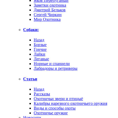
Яков Перепуганый
Заметки охотника
Дмитрий Бельков
Сергей Чиркин
Мир Охотника
Собаки:
Назад
Борзые
Гончие
Лайки
Легавые
Норные и спаниели
Лабрадоры и ретриверы
Статьи
Назад
Рассказы
Охотничьи звери и птицыё
Калибры нарезного охотничьего оружия
Виды и способы охоты
Охотничье оружие
Новосити