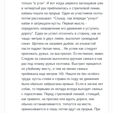
только "в угон". И вот когда шеренга загонщиков уже
в четвертый раз приблизилась к стрелковой линии,
кабаны пошли на прорыв. Один из участников охоты
потом рассказывал: "Слышу, как впереди "ухнул"
кабан и затрещали кусты. Первая мысль -
определить направление его движения и уступить
дорогу". Едва он успел отскочить в сторону, как из
чащи, метрах в двух левее, выскочил громадный
секач. Щетина на загривке дыбом, из клыкастой
пасти падает белая пена... Не успев как следует
приложить ружье, он выстрелил. Естественно, мимо.
Следом за секачом выскочила крупная свинья и как
раз под планку ружья охотника. Выстрел пришелся
по убойному месту, и тем не менее свинья
пробежала еще метров 100. Нашли ее без особого
труда: кусты слева и справа по ходу ее движения
были обильно забрызганы кровью. Если в загоне нет
собак, то первыми из оклада всегда выходят свиньи
с поросятами. Перед стрелковой линией, стоящей,
как правило, на просеке или вдоль дороги, они
обычно останавливаются, топчутся на месте,
принюхиваются и лишь потом идут на прорыв, При