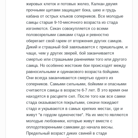
жировых клеток и потовых желез, Калкан двумя
прочными щитами защищает бока, шею и грудь
кабана от острых клыков соперников. Все молодые
самцы старше 9-10-месячного возраста из стада
изгоняются. Секач совокупляется со всеми
половозрелыми самками стада и ревностно
оберегает свой гарем от вторжения других самцов.
Дикий и страшный бой завязывается с пришельцем, и
чаще, чем у других зверей, бой заканчивается
смертью или страшными ранениями того или другого
самца. Но особенно жестокие бои происходят между
равносильными и одинакового возраста бойцами.
Они всегда заканчиваются смертью одного из
соперников. Самыми сильными, бойкими и опасными
считаются самцы в возрасте 6-7 лет. В это время они
находятся в расцвете сил. После того как все самки
стада оказываются покрытыми, секачи покидают
стадо и укрываются в самых крепких местах, где и
живут "в гордом одиночестве". На их место являются
молодые любовники, которые живут вместе с
оплодотворенными самками до начала весны.
Предельный возраст диких свиней в стаде