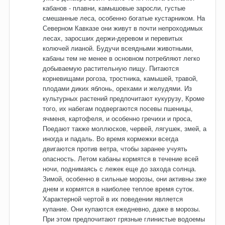
кабанов - плавни, камышовые заросли, густые
смешанные леса, особенно богатые кустарником. На
Северном Кавказе они живут в почти непроходимых
лесах, заросших держи-деревом и перевитых
колючей лианой. Будучи всеядными животными,
кабаны тем не менее в основном потребляют легко
добываемую растительную пищу. Питаются
корневищами рогоза, тростника, камышей, травой,
плодами диких яблонь, орехами и желудями. Из
культурных растений предпочитают кукурузу, Кроме
того, их набегам подвергаются посевы пшеницы,
ячменя, картофеля, и особенно гречихи и проса,
Поедают также моллюсков, червей, лягушек, змей, а
иногда и падаль. Во время кормежки всегда
двигаются против ветра, чтобы заранее учуять
опасность. Летом кабаны кормятся в течение всей
ночи, поднимаясь с лежек еще до захода солнца.
Зимой, особенно в сильные морозы, они активны зже
днем и кормятся в наиболее теплое время суток.
Характерной чертой в их поведении является
купание. Они купаются ежедневно, даже в морозы.
При этом предпочитают грязные глинистые водоемы