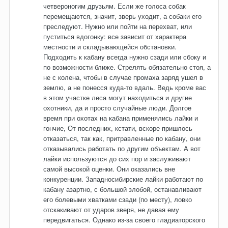
четвероногим друзьям. Если же голоса собак
перемещаются, значит, зверь уходит, а собаки его
преследуют. Нужно или пойти на перехват, или
пуститься вдогонку: все зависит от характера
местности и складывающейся обстановки.
Подходить к кабану всегда нужно сзади или сбоку и
по возможности ближе. Стрелять обязательно стоя, а
не с колена, чтобы в случае промаха заряд ушел в
землю, а не понесся куда-то вдаль. Ведь кроме вас
в этом участке леса могут находиться и другие
охотники, да и просто случайные люди. Долгое
время при охотах на кабана применялись лайки и
гончие, От последних, кстати, вскоре пришлось
отказаться, так как, притравленные по кабану, они
отказывались работать по другим объектам. А вот
лайки используются до сих пор и заслуживают
самой высокой оценки. Они оказались вне
конкуренции. Западносибирские лайки работают по
кабану азартно, с большой злобой, останавливают
его болевыми хватками сзади (по месту), ловко
отскакивают от ударов зверя, не давая ему
передвигаться. Однако из-за своего гладиаторского