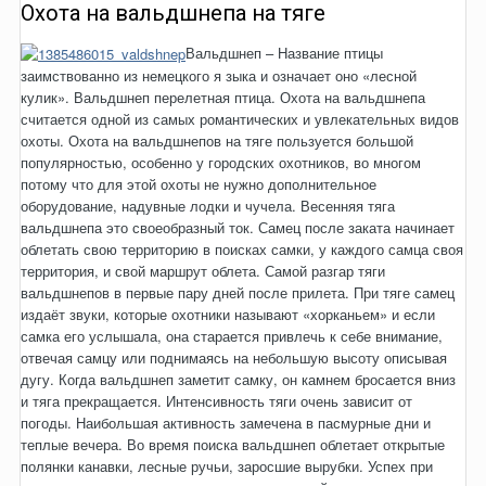
Охота на вальдшнепа на тяге
Вальдшнеп – Название птицы
заимствованно из немецкого я зыка и означает оно «лесной
кулик». Вальдшнеп перелетная птица. Охота на вальдшнепа
считается одной из самых романтических и увлекательных видов
охоты. Охота на вальдшнепов на тяге пользуется большой
популярностью, особенно у городских охотников, во многом
потому что для этой охоты не нужно дополнительное
оборудование, надувные лодки и чучела. Весенняя тяга
вальдшнепа это своеобразный ток. Самец после заката начинает
облетать свою территорию в поисках самки, у каждого самца своя
территория, и свой маршрут облета.
Самой разгар тяги
вальдшнепов в первые пару дней после прилета. При тяге самец
издаёт звуки, которые охотники называют «хорканьем» и если
самка его услышала, она старается привлечь к себе внимание,
отвечая самцу или поднимаясь на небольшую высоту описывая
дугу. Когда вальдшнеп заметит самку, он камнем бросается вниз
и тяга прекращается. Интенсивность тяги очень зависит от
погоды. Наибольшая активность замечена в пасмурные дни и
теплые вечера. Во время поиска вальдшнеп облетает открытые
полянки канавки, лесные ручьи, заросшие вырубки. Успех при