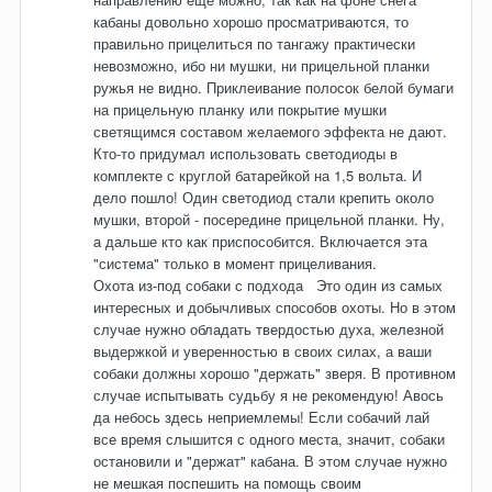
кабаны довольно хорошо просматриваются, то
правильно прицелиться по тангажу практически
невозможно, ибо ни мушки, ни прицельной планки
ружья не видно. Приклеивание полосок белой бумаги
на прицельную планку или покрытие мушки
светящимся составом желаемого эффекта не дают.
Кто-то придумал использовать светодиоды в
комплекте с круглой батарейкой на 1,5 вольта. И
дело пошло! Один светодиод стали крепить около
мушки, второй - посередине прицельной планки. Ну,
а дальше кто как приспособится. Включается эта
"система" только в момент прицеливания.
Охота из-под собаки с подхода Это один из самых
интересных и добычливых способов охоты. Но в этом
случае нужно обладать твердостью духа, железной
выдержкой и уверенностью в своих силах, а ваши
собаки должны хорошо "держать" зверя. В противном
случае испытывать судьбу я не рекомендую! Авось
да небось здесь неприемлемы! Если собачий лай
все время слышится с одного места, значит, собаки
остановили и "держат" кабана. В этом случае нужно
не мешкая поспешить на помощь своим