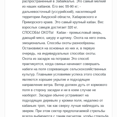
распространенный в Забайкалье. Это самый мелкий
из наших кабанов. Его вес 55-90 кг; -
дальневосточный (уссурийский), населяющий
территории Амурской области, Хабаровского и
Приморского краев. Это самый крупный кабан. Вес
взрослых самцов достигает 320 кг.
СПОСОБЫ ОХОТЫ Кабан - промысловый зверь,
дающий мясо, шкуру и щетину. Охота на него очень
эмоциональна. Способы охоты разнообразны.
Остановимся на основных из них и, в первую
очередь, на индивидуальных способах охоты.
Охота из засидок на потравах Это способ
практикуется, когда свиньи начинают совершать
набеги на поля созревающих сельскохозяйственных
культур. Главными условиями успеха этого способа
являются хорошее укрытие и подходящее
направление ветра. Ветер должен дуть от кормового
поля в сторону засидки и ни в коем случае не
наоборот. Засидки обычно устраивают на
подходящих деревьях у кромки поля, недалеко от
кабаньих троп, так как сверху лучше наблюдать за
зверем. При этом сектор предполагаемой стрельбы
всегда выбирается с таким расчетом, чтобы стрельба