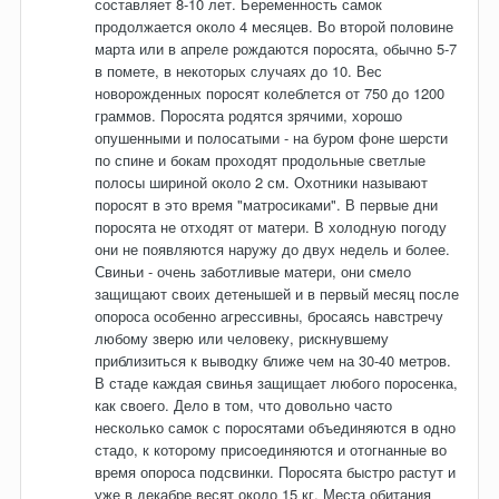
составляет 8-10 лет. Беременность самок
продолжается около 4 месяцев. Во второй половине
марта или в апреле рождаются поросята, обычно 5-7
в помете, в некоторых случаях до 10. Вес
новорожденных поросят колеблется от 750 до 1200
граммов. Поросята родятся зрячими, хорошо
опушенными и полосатыми - на буром фоне шерсти
по спине и бокам проходят продольные светлые
полосы шириной около 2 см. Охотники называют
поросят в это время "матросиками". В первые дни
поросята не отходят от матери. В холодную погоду
они не появляются наружу до двух недель и более.
Свиньи - очень заботливые матери, они смело
защищают своих детенышей и в первый месяц после
опороса особенно агрессивны, бросаясь навстречу
любому зверю или человеку, рискнувшему
приблизиться к выводку ближе чем на 30-40 метров.
В стаде каждая свинья защищает любого поросенка,
как своего. Дело в том, что довольно часто
несколько самок с поросятами объединяются в одно
стадо, к которому присоединяются и отогнанные во
время опороса подсвинки. Поросята быстро растут и
уже в декабре весят около 15 кг. Места обитания