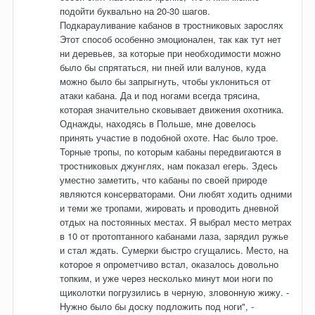
подойти буквально на 20-30 шагов.
Подкарауливание кабанов в тростниковых зарослях
Этот способ особенно эмоционален, так как тут нет
ни деревьев, за которые при необходимости можно
было бы спрятаться, ни пней или валунов, куда
можно было бы запрыгнуть, чтобы уклониться от
атаки кабана. Да и под ногами всегда трясина,
которая значительно сковывает движения охотника.
Однажды, находясь в Польше, мне довелось
принять участие в подобной охоте. Нас было трое.
Торные тропы, по которым кабаны передвигаются в
тростниковых джунглях, нам показал егерь. Здесь
уместно заметить, что кабаны по своей природе
являются консерваторами. Они любят ходить одними
и теми же тропами, жировать и проводить дневной
отдых на постоянных местах. Я выбрал место метрах
в 10 от протоптанного кабанами лаза, зарядил ружье
и стал ждать. Сумерки быстро сгущались. Место, на
которое я опрометчиво встал, оказалось довольно
топким, и уже через несколько минут мои ноги по
щиколотки погрузились в черную, зловонную жижу. -
Нужно было бы доску подложить под ноги", -