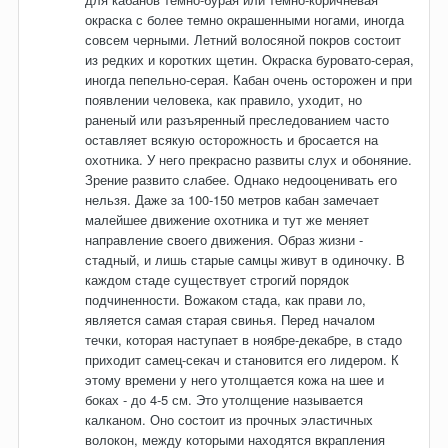
окраска с более темно окрашенными ногами, иногда
совсем черными. Летний волосяной покров состоит
из редких и коротких щетин. Окраска буровато-серая,
иногда пепельно-серая. Кабан очень осторожен и при
появлении человека, как правило, уходит, но
раненый или разъяренный преследованием часто
оставляет всякую осторожность и бросается на
охотника. У него прекрасно развиты слух и обоняние.
Зрение развито слабее. Однако недооценивать его
нельзя. Даже за 100-150 метров кабан замечает
малейшее движение охотника и тут же меняет
направление своего движения. Образ жизни -
стадный, и лишь старые самцы живут в одиночку. В
каждом стаде существует строгий порядок
подчиненности. Вожаком стада, как прави ло,
является самая старая свинья. Перед началом
течки, которая наступает в ноябре-декабре, в стадо
приходит самец-секач и становится его лидером. К
этому времени у него утолщается кожа на шее и
боках - до 4-5 см. Это утолщение называется
калканом. Оно состоит из прочных эластичных
волокон, между которыми находятся вкрапления