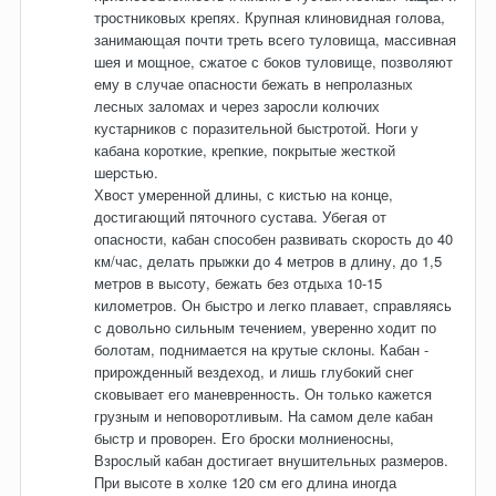
тростниковых крепях. Крупная клиновидная голова,
занимающая почти треть всего туловища, массивная
шея и мощное, сжатое с боков туловище, позволяют
ему в случае опасности бежать в непролазных
лесных заломах и через заросли колючих
кустарников с поразительной быстротой. Ноги у
кабана короткие, крепкие, покрытые жесткой
шерстью.
Хвост умеренной длины, с кистью на конце,
достигающий пяточного сустава. Убегая от
опасности, кабан способен развивать скорость до 40
км/час, делать прыжки до 4 метров в длину, до 1,5
метров в высоту, бежать без отдыха 10-15
километров. Он быстро и легко плавает, справляясь
с довольно сильным течением, уверенно ходит по
болотам, поднимается на крутые склоны. Кабан -
прирожденный вездеход, и лишь глубокий снег
сковывает его маневренность. Он только кажется
грузным и неповоротливым. На самом деле кабан
быстр и проворен. Его броски молниеносны,
Взрослый кабан достигает внушительных размеров.
При высоте в холке 120 см его длина иногда