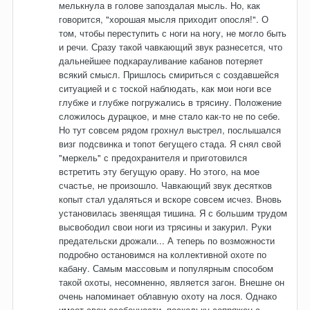
мелькнула в голове запоздалая мысль. Но, как
говорится, "хорошая мысля приходит опосля!". О
том, чтобы переступить с ноги на ногу, не могло быть
и речи. Сразу такой чавкающий звук разнесется, что
дальнейшее подкарауливание кабанов потеряет
всякий смысл. Пришлось смириться с создавшейся
ситуацией и с тоской наблюдать, как мои ноги все
глубже и глубже погружались в трясину. Положение
сложилось дурацкое, и мне стало как-то не по себе.
Но тут совсем рядом грохнул выстрел, послышался
визг подсвинка и топот бегущего стада. Я снял свой
"меркель" с предохранителя и приготовился
встретить эту бегущую ораву. Но этого, на мое
счастье, не произошло. Чавкающий звук десятков
копыт стал удаляться и вскоре совсем исчез. Вновь
установилась звенящая тишина. Я с большим трудом
высвободил свои ноги из трясины и закурил. Руки
предательски дрожали... А теперь по возможности
подробно остановимся на коллективной охоте по
кабану. Самым массовым и популярным способом
такой охоты, несомненно, является загон. Внешне он
очень напоминает облавную охоту на лося. Однако
имеет свои особенности, поскольку сопряжен с