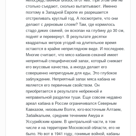
столько съедают, сколько вытаптывают. Именно
поэтому в Западной Европе их разрешается
отстреливать круглый год. А посмотрите, что они
делают с дерновым слоем? Там, где кормилось
стадо диких свиней, он вскопан на глубину до 30 см,
поднят и перевернут. В результате десятки
квадратных метров угодий на длительное время
остаются в крайне неприглядном виде. И последнее.
Многие считают, что мясо кабанов-секачей имеет
неприятный специфический запах, который снижает
его вкусовые качества, а иногда делает его
совершенно непригодным для еды, Это глубокое
заблуждение. Неприятный запах мяса кабана не
является его первичным свойством. Он
приобретается в результате небрежной и
неправильной разделки туши. Еще совсем недавно
ареал кабана в России ограничивался Северным
Кавказом, низовьем Волги, юго-восточным Алтаем,
Забайкальем, средним течением Амура и
Уссурийским краем. В центральной части, в том
числе и на территории Московской области, его не
было. Но вот в 1941 году, гонимые войной, кабаны