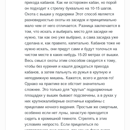
прихода кабанов. Как ни осторожен кабан, но порой
он подходит к стрелку буквально на 10-15 шагов.
Охота с вышки у подкормки Этот способ является
разновидностью охоты из засидок и принципиально
мало чем от него отличается. Разница заключается в
том, что искать и выбирать место для засидки не
нужно, так как оно уже выбрано, а сама засидка уже
сделана и, как правило, капитально. Кабанов тоже не
нужно искать, они придут сами и будут толочься на
чистом месте в каких-нибудь 15-20 метрах от вышки.
Весь смысл охоты этим способом сводится к тому,
чтобы без курения и кашля дождаться прихода
кабанов, а затем пальнуть из ружья в крупную и
неподвижную мишень. Кажется, всего и делов-то!
Однако на практике все обстоит значительно
сложнее. Это только для "крутых" подкормочные
площадки у вышек бывают подсвечены, а в руках у
них крупнокалиберные охотничьи карабины с
прицелами ночного видения. Простым же смертным,
особенно если нет луны, зачастую приходится
сидеть в кромешной темноте. Стрелять в этих
условиях непросто. Если прицелиться по
направлению еще можно, так как на фоне снега