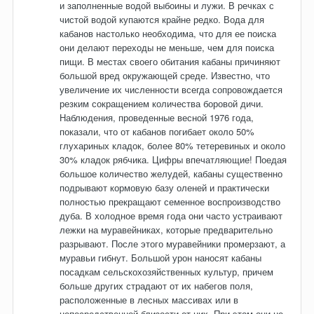
и заполненные водой выбоины и лужи. В речках с
чистой водой купаются крайне редко. Вода для
кабанов настолько необходима, что для ее поиска
они делают переходы не меньше, чем для поиска
пищи. В местах своего обитания кабаны причиняют
большой вред окружающей среде. Известно, что
увеличение их численности всегда сопровождается
резким сокращением количества боровой дичи.
Наблюдения, проведенные весной 1976 года,
показали, что от кабанов погибает около 50%
глухариных кладок, более 80% тетеревиных и около
30% кладок рябчика. Цифры впечатляющие! Поедая
большое количество желудей, кабаны существенно
подрывают кормовую базу оленей и практически
полностью прекращают семенное воспроизводство
дуба. В холодное время года они часто устраивают
лежки на муравейниках, которые предварительно
разрывают. После этого муравейники промерзают, а
муравьи гибнут. Большой урон наносят кабаны
посадкам сельскохозяйственных культур, причем
больше других страдают от их набегов поля,
расположенные в лесных массивах или в
непосредственной близости от них. При этом они не