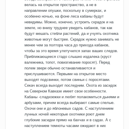
велась на открытое пространство, а не в
направлении опушки, поскольку в сумерках, и
особенно ночью, на фоне леса кабаны будут
невидимы. Можно, конечно, устроить скрадок и на
земле, но внизу труднее увидеть кабанов, так как
будут мешать стебли растений, да и учуять охотника
животные могут быстрее. Скрадок нужно занимать не
менее чем за полтора часа до прихода кабанов,
чтобы за это время улетучился запах ваших следов.
Приближающееся стадо слышно издалека (хруст
валежника, топот, повизгивание поросят). Перед
полем звери обычно останавливаются и
прислушиваются. Первыми на открытое место
выходят подсвинки, потом свиньи с поросятами.
Секач всегда выходит последним. Охота из засидок
на Северном Кавказе имеет свои особенности.
Кабаны -сладкоежки и любят полакомиться дынями и
арбузами, причем всегда выбирают самые спелые.
Охочи они и до яблоневых садов. С наступлением
лунных ночей некоторые охотники роют днем
глубокие засидки прямо на бахчах и в садах. А с
наступлением темноты часами ожидают в них