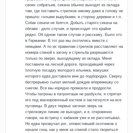
своих собратьев, секачи обычно выходят из оклада
там, где поставить стрелков никому даже в голову не
пришло: голыми вырубками, в сторону деревни и т.п.
Собак секачи не боятся. Добыть старого секача на
облаве - дело случая, и происходит это крайне
редко. Об одном таком случае я расскажу. Было это
в Германии. В тот раз мы охотились вместе с
немцами. А по их правилам стрелков расставляют на
номера спиной к загону и стрельба разрешается
только по зверю, выходящему из оклада. Меня
поставили на лесной дороге, проходившей через
плотную посадку молодого ельника, макушки
которого едва доставали мне до подбородка. Сверху
беспрерывно сыпал мелкий дождик вперемешку со
снегом. Все мы изрядно промокли и продрогли.
Чтобы патроны в патронташе не разбухли, я спрятал
его под маскировочный костюм и застегнулся на все
пуговицы. В двух первых загонах зверь на
стрелковую линию не выходил, и я, откровенно
говоря, на встречу с кабаном уже и не рассчитывал.
Но едва прозвучал рог, оповестивший охотников о
начале гона, как у меня за спиной стало твориться