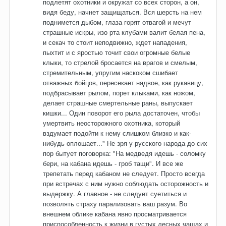
подлетят охотники и окружат со всех сторон, а он,
видя беду, начнет защищаться. Вся шерсть на нем
поднимется дыбом, глаза горят отвагой и мечут
страшные искры, изо рта клубами валит белая пена,
и секач то стоит неподвижно, ждет нападения,
пыхтит и с яростью точит свои огромные белые
клыки, то стрелой бросается на врагов и смелым,
стремительным, упругим наскоком сшибает
отважных бойцов, пересекает надвое, как рукавицу,
подбрасывает рылом, порет клыками, как ножом,
делает страшные смертельные раны, выпускает
кишки... Один поворот его рыла достаточен, чтобы
умертвить неосторожного охотника, который
вздумает подойти к нему слишком близко и как-
нибудь оплошает..." Не зря у русского народа до сих
пор бытует поговорка: "На медведя идешь - соломку
бери, на кабана идешь - гроб тащи". И все же
трепетать перед кабаном не следует. Просто всегда
при встречах с ним нужно соблюдать осторожность и
выдержку. А главное - не следует суетиться и
позволять страху парализовать ваш разум. Во
внешнем облике кабана явно просматривается
приспособленность к жизни в густых лесных чащах и