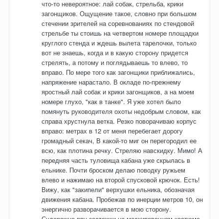
что-то невероятное: лай собак, стрельба, крики
загонщиков. Ощущение такое, словно при большом
стечении зрителей на соревнованиях по стендовой
стрельбе ты стоишь на четвертом номере площадки
круглого стенда и ждешь вылета тарелочки, только
вот не знаешь, когда и в какую сторону придется
стрелять, а потому и поглядываешь то влево, то
вправо. По мере того как загонщики приближались,
напряжение нарастало. В окладе по-прежнему
яростный лай собак и крики загонщиков, а на моем
номере глухо, "как в танке". Я уже хотел было
помянуть руководителя охоты недобрым словом, как
справа хрустнула ветка. Резко поворачиваю корпус
вправо: метрах в 12 от меня перебегает дорогу
громадный секач, В какой-то миг он перегородил ее
всю, как плотина речку. Стреляю навскидку. Мимо! А
передняя часть туловища кабана уже скрылась в
ельнике. Почти броском делаю поводку ружьем
влево и нажимаю на второй спусковой крючок. Есть!
Вижу, как "закипели" верхушки ельника, обозначая
движения кабана. Пробежав по инерции метров 10, он
энергично разворачивается в мою сторону.
Судорожно рву застежки на маскировочном костюме,