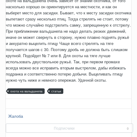
охоте на вальдшнепа очень зависит от знаний охотника, от того
насколько хорошо он ориентируется на местности, и как он
выберет место для засидки. Бывает, что к месту засидки охотника
вылетают сразу несколько птиц. Тогда стрелять не стоит, потому
что можно случайно подстрелить самку, запрещенную к отстрелу.
При приближении вальдшнепа не надо делать резких движений,
иначе он может свернуть в сторону, нужно плавно поднять ружьё
и аккуратно выцелить птицу Чаще всего стрелять на тяге
получается шагов с 30. Поэтому дробь не должна быть слишком
крупной. Подойдет № 7 или 8. Для охоты на тяге лучше
использовать двуствольное ружьё. Так, при первом промахе
всегда можно все исправить вторым выстрелом, дабы избежать
подранка и соответственно потерю добычи. Выцеливать птицу
нужно чуть ниже и немного опережая. Удачной охоты.
охота на вальдшнепа
статьи
Жалоба
Подписчики
0