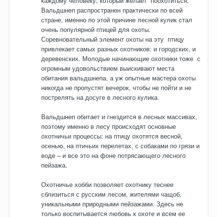
каждому человеку, который желает поохотиться.
Вальдшнеп распространен практически по всей
стране, именно по этой причине лесной кулик стал
очень популярной птицей для охоты.
Соревновательный элемент охоты на эту птицу
привлекает самых разных охотников: и городских, и
деревенских. Молодые начинающие охотники тоже с
огромным удовольствием выискивают места
обитания вальдшнепа, а уж опытные мастера охоты
никогда не пропустят вечерок, чтобы не пойти и не
пострелять на досуге в лесного кулика.
Вальдшнеп обитает и гнездится в лесных массивах,
поэтому именно в лесу происходят основные
охотничьи процессы: на птицу охотятся весной,
осенью, на птичьих перелетах, с собаками по грязи и
воде – и все это на фоне потрясающего лесного
пейзажа.
Охотничье хобби позволяет охотнику теснее
сблизиться с русским лесом, жителями чащоб,
уникальными природными пейзажами. Здесь не
только воспитывается любовь к охоте и всем ее