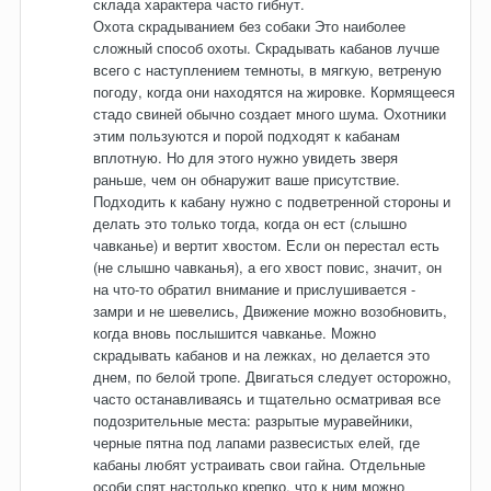
склада характера часто гибнут.
Охота скрадыванием без собаки Это наиболее
сложный способ охоты. Скрадывать кабанов лучше
всего с наступлением темноты, в мягкую, ветреную
погоду, когда они находятся на жировке. Кормящееся
стадо свиней обычно создает много шума. Охотники
этим пользуются и порой подходят к кабанам
вплотную. Но для этого нужно увидеть зверя
раньше, чем он обнаружит ваше присутствие.
Подходить к кабану нужно с подветренной стороны и
делать это только тогда, когда он ест (слышно
чавканье) и вертит хвостом. Если он перестал есть
(не слышно чавканья), а его хвост повис, значит, он
на что-то обратил внимание и прислушивается -
замри и не шевелись, Движение можно возобновить,
когда вновь послышится чавканье. Можно
скрадывать кабанов и на лежках, но делается это
днем, по белой тропе. Двигаться следует осторожно,
часто останавливаясь и тщательно осматривая все
подозрительные места: разрытые муравейники,
черные пятна под лапами развесистых елей, где
кабаны любят устраивать свои гайна. Отдельные
особи спят настолько крепко, что к ним можно