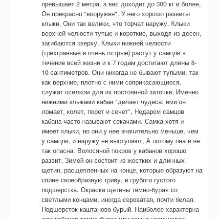
превышает 2 метра, а вес доходит до 300 кг и более,
Он прекрасно "вооружен". У него хорошо развиты
клыки. Они так велики, что торчат наружу. Клыки
верхней челюсти тупые и короткие, выходя из десен,
загибаются кверху. Клыки нижней челюсти
(трехгранные и очень острые) растут у самцов в
течение всей жизни и к 7 годам достигают длины 8-
10 сантиметров. Они никогда не бывают тупыми, так
как верхние, плотно с ними соприкасающиеся,
служат оселком для их постоянной заточки, Именно
нижними клыками кабан "делает чудеса: ими он
ломает, колет, порет и сечет", Недаром самцов
кабана часто называют секачами. Самка хотя и
имеет клыки, но они у нее значительно меньше, чем
у самцов, и наружу не выступают, А потому она и не
так опасна. Волосяной покров у кабанов хорошо
развит. Зимой он состоит из жестких и длинных
щетин, расщепленных на конце, которые образуют на
спине своеобразную гриву, и грубого густого
подшерстка. Окраска щетины темно-бурая со
светлыми концами, иногда сероватая, почти белая.
Подшерсток каштаново-бурый. Наиболее характерна
для кабанов темно-бурая или темно-коричневая