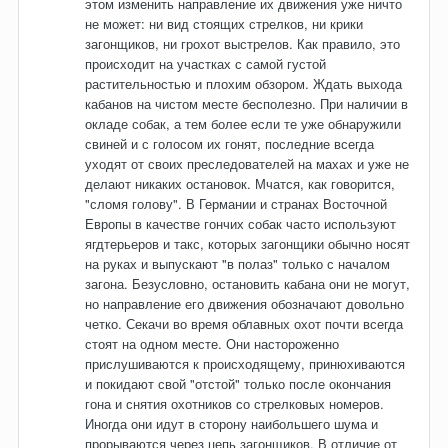
этом изменить направление их движения уже ничто
не может: ни вид стоящих стрелков, ни крики
загонщиков, ни грохот выстрелов. Как правило, это
происходит на участках с самой густой
растительностью и плохим обзором. Ждать выхода
кабанов на чистом месте бесполезно. При наличии в
окладе собак, а тем более если те уже обнаружили
свиней и с голосом их гонят, последние всегда
уходят от своих преследователей на махах и уже не
делают никаких остановок. Мчатся, как говорится,
"сломя голову". В Германии и странах Восточной
Европы в качестве гончих собак часто используют
ягдтерьеров и такс, которых загонщики обычно носят
на руках и выпускают "в полаз" только с началом
загона. Безусловно, остановить кабана они не могут,
но направление его движения обозначают довольно
четко. Секачи во время облавных охот почти всегда
стоят на одном месте. Они настороженно
прислушиваются к происходящему, принюхиваются
и покидают свой "отстой" только после окончания
гона и снятия охотников со стрелковых номеров.
Иногда они идут в сторону наибольшего шума и
прорываются через цепь загонщиков. В отличие от