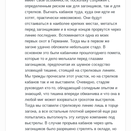
определенным риском как для загонщиков, так и для
стрелков. Выгнать кабанов туда, куда они идти не
хотят, практически невозможно. Они будут
отстаиваться в наиболее крепких местах, метаться
перед загонщиками и в конце концов прорвутся через
линию последних. Вспоминается одна из моих
первых охот в Германии. Тогда мы в первом же
загоне удачно обложили небольшое стадо. В
основном это были кабанчики прошлогоднего помета,
которые то и дело мелькали перед глазами
загонщиков, предпочитая их шумное соседство
зловещей тишине, стоящей на стрелковых линиях.
Мы трижды прочесали этот участок, но на стрелков
кабанов так и не выставили. Очевидно, стадом
руководил кто-то, обладающий солидным опытом и
знающий, что тишина впереди обманчива и что она в
любой миг может взорваться грохотом выстрелов.
Тогда мы оставили стрелковую линию лишь в торце
загона, а все остальные плотной шеренгой еще раз
попытались вытолкнуть эту хитрую компанию под
выстрелы. В случае прорыва кабанов через цепь
загонщиков было разрешено стрелять в окладе, но