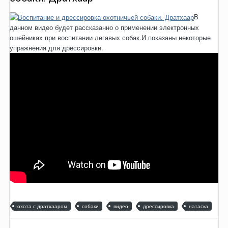
В
данном видео будет рассказанно о применении электронных
ошейниках при воспитании легавых собак.И показаны некоторые
упражнения для дрессировки.
охота с дратхааром
собаки
видео
дрессировка
натаска