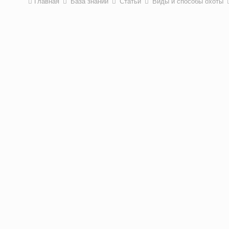
Главная
База знаний
Статьи
Виды и способы охоты