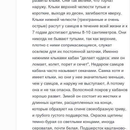
развиты клыки. Они так велики, что торчат
наружу. Клыки верхней челюсти тупые и
короткие, выходя из десен, загибаются кверху.
Клыки нижней челюсти (трехгранные и очень
острые) растут у самцов в течение всей жизни и к
7 годам достигают длины 8-10 сантиметров. Они
никогда не бывают тупыми, так как верхние,
плотно с ними соприкасающиеся, служат
оселком для их постоянной заточки, Именно
нижними клыками кабан "делает чудеса: ими он
ломает, колет, порет и сечет", Недаром самцов
кабана часто называют секачами. Самка хотя и
имеет клыки, но они у нее значительно меньше,
чем у самцов, и наружу не выступают, А потому
она и не так опасна. Волосяной покров у кабанов
хорошо развит. Зимой он состоит из жестких и
длинных щетин, расщепленных на конце,
которые образуют на спине своеобразную гриву,
и грубого густого подшерстка. Окраска щетины
темно-бурая со светлыми концами, иногда
сероватая, почти белая. Подшерсток каштаново-