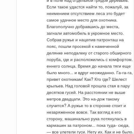
Если такое удастся найти то, пожалуй, за
неимением отсутствием леса это будет
самое удачное место для охотника.
Благополучно добравшись до места,
загнали автомобиль в укромное место.
Собрав ружье и нацепив патронташ на
пояс, пошли просекой к намеченной
делянке неподалеку от старого обширного
поруба, где и расположились с комфортом.
еннего солнца. Время до начала тяги еще
было много... и вдруг неожиданно. Га-га-га,
привет охотникам! Как? Кто где? Шелест
крыльев. Над головой прошла стая в пару
десятков гусей. На расстоянии не выше
метров двадцати. Это на-дож такому
случится? А ружье то в сторонке стоит и
незаряженное вовсе. Так взгляд в его
сторону, машинально рука потянулась в
кармашек за патроном... пока туда- сюда,
— все улетели гуси. Нету их. Как и не было.