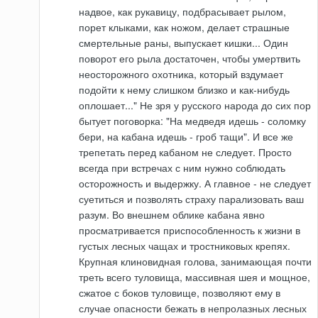
надвое, как рукавицу, подбрасывает рылом,
порет клыками, как ножом, делает страшные
смертельные раны, выпускает кишки... Один
поворот его рыла достаточен, чтобы умертвить
неосторожного охотника, который вздумает
подойти к нему слишком близко и как-нибудь
оплошает..." Не зря у русского народа до сих пор
бытует поговорка: "На медведя идешь - соломку
бери, на кабана идешь - гроб тащи". И все же
трепетать перед кабаном не следует. Просто
всегда при встречах с ним нужно соблюдать
осторожность и выдержку. А главное - не следует
суетиться и позволять страху парализовать ваш
разум. Во внешнем облике кабана явно
просматривается приспособленность к жизни в
густых лесных чащах и тростниковых крепях.
Крупная клиновидная голова, занимающая почти
треть всего туловища, массивная шея и мощное,
сжатое с боков туловище, позволяют ему в
случае опасности бежать в непролазных лесных