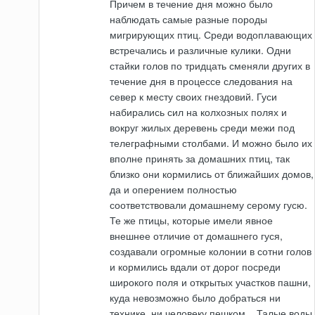
Причем в течение дня можно было
наблюдать самые разные породы
мигрирующих птиц. Среди водоплавающих
встречались и различные кулики. Одни
стайки голов по тридцать сменяли других в
течение дня в процессе следования на
север к месту своих гнездовий. Гуси
набирались сил на колхозных полях и
вокруг жилых деревень среди межи под
телеграфными столбами. И можно было их
вполне принять за домашних птиц, так
близко они кормились от ближайших домов,
да и оперением полностью
соответствовали домашнему серому гусю.
Те же птицы, которые имели явное
внешнее отличие от домашнего гуся,
создавали огромные колонии в сотни голов
и кормились вдали от дорог посреди
широкого поля и открытых участков пашни,
куда невозможно было добраться ни
технике, ни человеку пешком... Талые воды