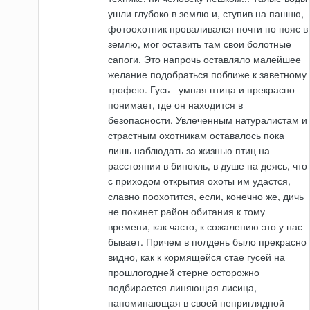
ушли глубоко в землю и, ступив на пашню,
фотоохотник проваливался почти по пояс в
землю, мог оставить там свои болотные
сапоги. Это напрочь оставляло малейшее
желание подобраться поближе к заветному
трофею. Гусь - умная птица и прекрасно
понимает, где он находится в
безопасности. Увлеченным натуралистам и
страстным охотникам оставалось пока
лишь наблюдать за жизнью птиц на
расстоянии в бинокль, в душе на деясь, что
с приходом открытия охоты им удастся,
славно поохотится, если, конечно же, дичь
не покинет район обитания к тому
времени, как часто, к сожалению это у нас
бывает. Причем в полдень было прекрасно
видно, как к кормящейся стае гусей на
прошлогодней стерне осторожно
подбирается линяющая лисица,
напоминающая в своей неприглядной