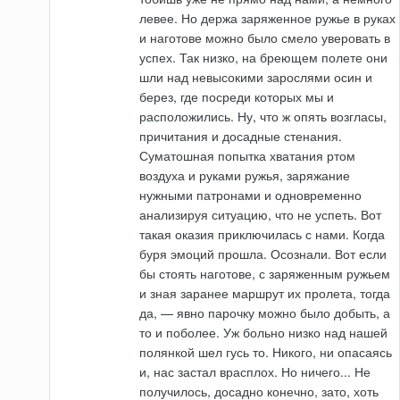
левее. Но держа заряженное ружье в руках
и наготове можно было смело уверовать в
успех. Так низко, на бреющем полете они
шли над невысокими зарослями осин и
берез, где посреди которых мы и
расположились. Ну, что ж опять возгласы,
причитания и досадные стенания.
Суматошная попытка хватания ртом
воздуха и руками ружья, заряжание
нужными патронами и одновременно
анализируя ситуацию, что не успеть. Вот
такая оказия приключилась с нами. Когда
буря эмоций прошла. Осознали. Вот если
бы стоять наготове, с заряженным ружьем
и зная заранее маршрут их пролета, тогда
да, — явно парочку можно было добыть, а
то и поболее. Уж больно низко над нашей
полянкой шел гусь то. Никого, ни опасаясь
и, нас застал врасплох. Но ничего... Не
получилось, досадно конечно, зато, хоть