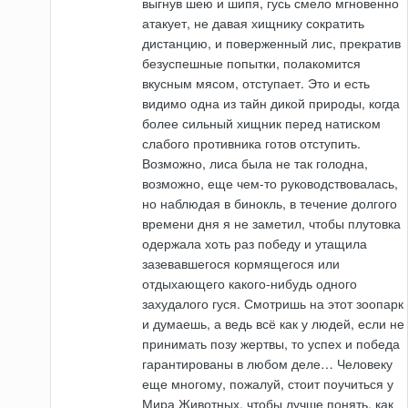
выгнув шею и шипя, гусь смело мгновенно
атакует, не давая хищнику сократить
дистанцию, и поверженный лис, прекратив
безуспешные попытки, полакомится
вкусным мясом, отступает. Это и есть
видимо одна из тайн дикой природы, когда
более сильный хищник перед натиском
слабого противника готов отступить.
Возможно, лиса была не так голодна,
возможно, еще чем-то руководствовалась,
но наблюдая в бинокль, в течение долгого
времени дня я не заметил, чтобы плутовка
одержала хоть раз победу и утащила
зазевавшегося кормящегося или
отдыхающего какого-нибудь одного
захудалого гуся. Смотришь на этот зоопарк
и думаешь, а ведь всё как у людей, если не
принимать позу жертвы, то успех и победа
гарантированы в любом деле… Человеку
еще многому, пожалуй, стоит поучиться у
Мира Животных, чтобы лучше понять, как