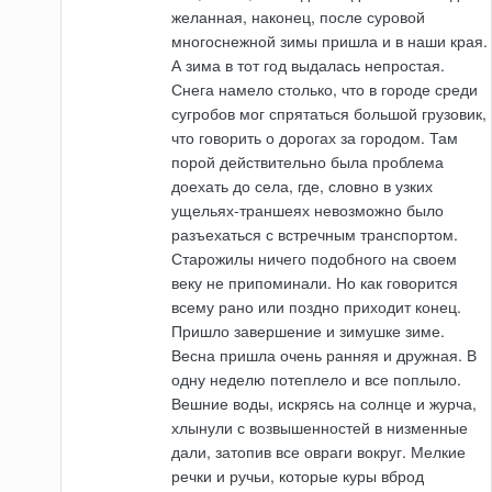
желанная, наконец, после суровой
многоснежной зимы пришла и в наши края.
А зима в тот год выдалась непростая.
Снега намело столько, что в городе среди
сугробов мог спрятаться большой грузовик,
что говорить о дорогах за городом. Там
порой действительно была проблема
доехать до села, где, словно в узких
ущельях-траншеях невозможно было
разъехаться с встречным транспортом.
Старожилы ничего подобного на своем
веку не припоминали. Но как говорится
всему рано или поздно приходит конец.
Пришло завершение и зимушке зиме.
Весна пришла очень ранняя и дружная. В
одну неделю потеплело и все поплыло.
Вешние воды, искрясь на солнце и журча,
хлынули с возвышенностей в низменные
дали, затопив все овраги вокруг. Мелкие
речки и ручьи, которые куры вброд