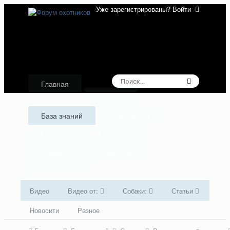
Уже зарегистрированы? Войти
Главная
Форумы
База знаний
Аудиокниги
Галерея
Активность
Лидеры
Избранное
Поддержка
Видео
Видео от:
Собаки:
Статьи
Новосити
Разное