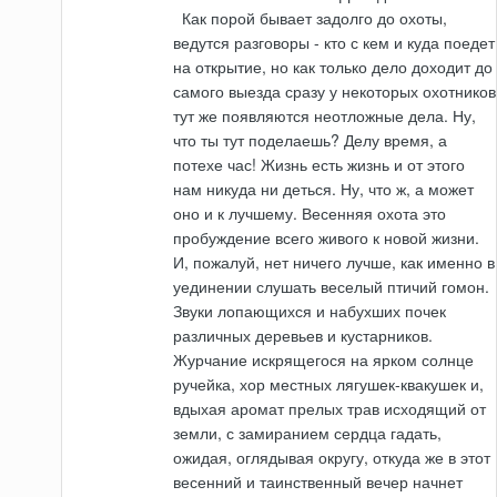
Как порой бывает задолго до охоты,
ведутся разговоры - кто с кем и куда поедет
на открытие, но как только дело доходит до
самого выезда сразу у некоторых охотников
тут же появляются неотложные дела. Ну,
что ты тут поделаешь? Делу время, а
потехе час! Жизнь есть жизнь и от этого
нам никуда ни деться. Ну, что ж, а может
оно и к лучшему. Весенняя охота это
пробуждение всего живого к новой жизни.
И, пожалуй, нет ничего лучше, как именно в
уединении слушать веселый птичий гомон.
Звуки лопающихся и набухших почек
различных деревьев и кустарников.
Журчание искрящегося на ярком солнце
ручейка, хор местных лягушек-квакушек и,
вдыхая аромат прелых трав исходящий от
земли, с замиранием сердца гадать,
ожидая, оглядывая округу, откуда же в этот
весенний и таинственный вечер начнет