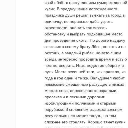
свой облёт с наступлением сумерек лесной
кулик. В предвкушение долгожданного
праздника души решил выехать за город в
одиночку, но пораньше дабы узреть
окрестности, оценить так сказать
обстановку и выбрать подходящее место
для проведения охоты. По дороге наудачу
заскочил к своему брату Лёве, он хоть и не
охотник, а заядлый рыбак, но зато с ним
всегда интересно проводить время и есть о
чем поговорить. Итак, недолгие сборы и в
путь. Места весенней тяги, как правило, из
года в год одни и те же. Вальдшнеп любит
невысокие смешанные растущие в низких
местах леса, пересеченные оврагами,
просеками и лесными дорогами
изобилующими полянками и старыми
порубами. В сплошном высокоствольном
лесу вальдшнеп может тянуть, но там
сложнее его стрелять. Хорошо тянет кулик
и в поле над отдельной грядой деревьев.