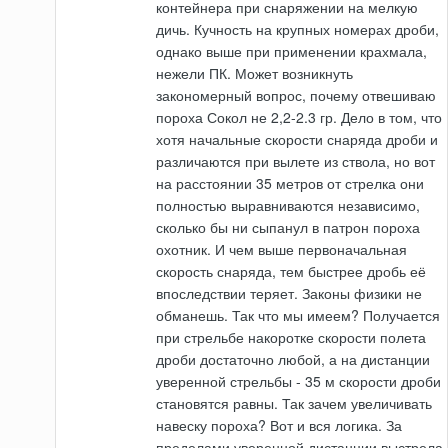
контейнера при снаряжении на мелкую
дичь. Кучность на крупных номерах дроби,
однако выше при применении крахмала,
нежели ПК. Может возникнуть
закономерный вопрос, почему отвешиваю
пороха Сокол не 2,2-2.3 гр. Дело в том, что
хотя начальные скорости снаряда дроби и
различаются при вылете из ствола, но вот
на расстоянии 35 метров от стрелка они
полностью выравниваются независимо,
сколько бы ни сыпанул в патрон пороха
охотник. И чем выше первоначальная
скорость снаряда, тем быстрее дробь её
впоследствии теряет. Законы физики не
обманешь. Так что мы имеем? Получается
при стрельбе накоротке скорости полета
дроби достаточно любой, а на дистанции
уверенной стрельбы - 35 м скорости дроби
становятся равны. Так зачем увеличивать
навеску пороха? Вот и вся логика. За
пределами уверенной дистанции выстрела