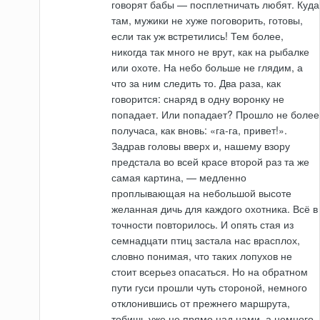
говорят бабы — посплетничать любят. Куда
там, мужики не хуже поговорить, готовы,
если так уж встретились! Тем более,
никогда так много не врут, как на рыбалке
или охоте. На небо больше не глядим, а
что за ним следить то. Два раза, как
говорится: снаряд в одну воронку не
попадает. Или попадает? Прошло не более
получаса, как вновь: «га-га, привет!».
Задрав головы вверх и, нашему взору
предстала во всей красе второй раз та же
самая картина, — медленно
проплывающая на небольшой высоте
желанная дичь для каждого охотника. Всё в
точности повторилось. И опять стая из
семнадцати птиц застала нас врасплох,
словно понимая, что таких лопухов не
стоит всерьез опасаться. Но на обратном
пути гуси прошли чуть стороной, немного
отклонившись от прежнего маршрута,
тобишь уже не прямо над нами, а немного