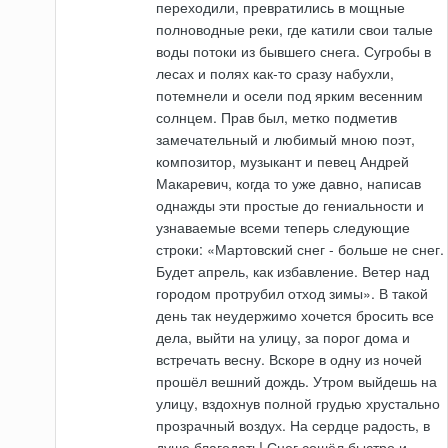
переходили, превратились в мощные
полноводные реки, где катили свои талые
воды потоки из бывшего снега. Сугробы в
лесах и полях как-то сразу набухли,
потемнели и осели под ярким весенним
солнцем. Прав был, метко подметив
замечательный и любимый мною поэт,
композитор, музыкант и певец Андрей
Макаревич, когда то уже давно, написав
однажды эти простые до гениальности и
узнаваемые всеми теперь следующие
строки: «Мартовский снег - больше не снег.
Будет апрель, как избавление. Ветер над
городом протрубил отход зимы». В такой
день так неудержимо хочется бросить все
дела, выйти на улицу, за порог дома и
встречать весну. Вскоре в одну из ночей
прошёл вешний дождь. Утром выйдешь на
улицу, вздохнув полной грудью хрустально
прозрачный воздух. На сердце радость, в
душе благодать! Снег сошёл быстро и