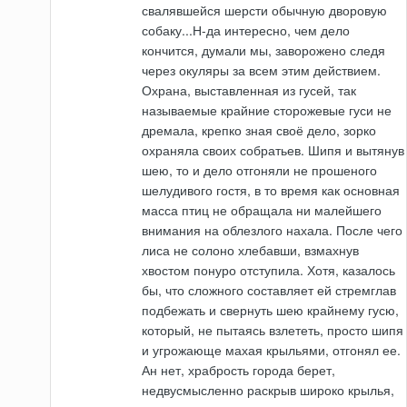
свалявшейся шерсти обычную дворовую
собаку...Н-да интересно, чем дело
кончится, думали мы, заворожено следя
через окуляры за всем этим действием.
Охрана, выставленная из гусей, так
называемые крайние сторожевые гуси не
дремала, крепко зная своё дело, зорко
охраняла своих собратьев. Шипя и вытянув
шею, то и дело отгоняли не прошеного
шелудивого гостя, в то время как основная
масса птиц не обращала ни малейшего
внимания на облезлого нахала. После чего
лиса не солоно хлебавши, взмахнув
хвостом понуро отступила. Хотя, казалось
бы, что сложного составляет ей стремглав
подбежать и свернуть шею крайнему гусю,
который, не пытаясь взлететь, просто шипя
и угрожающе махая крыльями, отгонял ее.
Ан нет, храбрость города берет,
недвусмысленно раскрыв широко крылья,