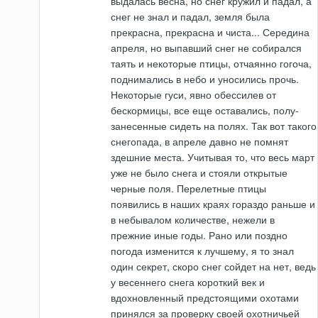
выдалась весна, но снег кружил и падал, а
снег не знал и падал, земля была
прекрасна, прекрасна и чиста... Середина
апреля, но выпавший снег не собирался
таять и некоторые птицы, отчаянно гогоча,
поднимались в небо и уносились прочь.
Некоторые гуси, явно обессилев от
бескормицы, все еще оставались, полу-
занесенные сидеть на полях. Так вот такого
снегопада, в апреле давно не помнят
здешние места. Учитывая то, что весь март
уже не было снега и стояли открытые
черные поля. Перелетные птицы
появились в наших краях гораздо раньше и
в небывалом количестве, нежели в
прежние иные годы. Рано или поздно
погода изменится к лучшему, я то знал
один секрет, скоро снег сойдет на нет, ведь
у весеннего снега короткий век и
вдохновленный предстоящими охотами
принялся за проверку своей охотничьей