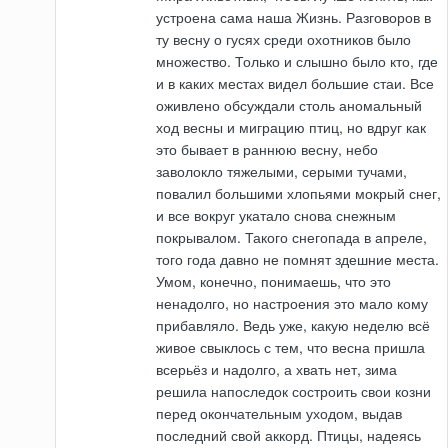
устроена сама наша Жизнь. Разговоров в
ту весну о гусях среди охотников было
множество. Только и слышно было кто, где
и в каких местах видел большие стаи. Все
оживлено обсуждали столь аномальный
ход весны и миграцию птиц, но вдруг как
это бывает в раннюю весну, небо
заволокло тяжелыми, серыми тучами,
повалил большими хлопьями мокрый снег,
и все вокруг укатало снова снежным
покрывалом. Такого снегопада в апреле,
того года давно не помнят здешние места.
Умом, конечно, понимаешь, что это
ненадолго, но настроения это мало кому
прибавляло. Ведь уже, какую неделю всё
живое свыклось с тем, что весна пришла
всерьёз и надолго, а хвать нет, зима
решила напоследок состроить свои козни
перед окончательным уходом, выдав
последний свой аккорд. Птицы, надеясь