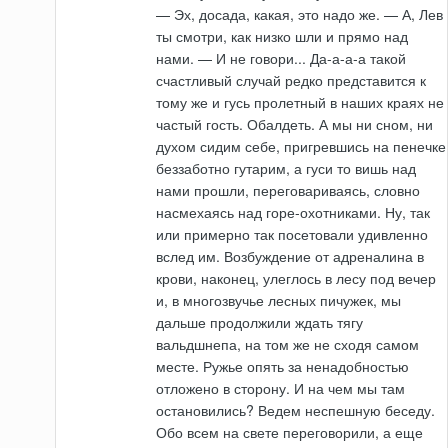
— Эх, досада, какая, это надо же. — А, Лев
ты смотри, как низко шли и прямо над
нами. — И не говори... Да-а-а-а такой
счастливый случай редко представится к
тому же и гусь пролетный в наших краях не
частый гость. Обалдеть. А мы ни сном, ни
духом сидим себе, пригревшись на пенечке
беззаботно гутарим, а гуси то вишь над
нами прошли, переговариваясь, словно
насмехаясь над горе-охотниками. Ну, так
или примерно так посетовали удивленно
вслед им. Возбуждение от адреналина в
крови, наконец, улеглось в лесу под вечер
и, в многозвучье лесных пичужек, мы
дальше продолжили ждать тягу
вальдшнепа, на том же не сходя самом
месте. Ружье опять за ненадобностью
отложено в сторону. И на чем мы там
остановились? Ведем неспешную беседу.
Обо всем на свете переговорили, а еще