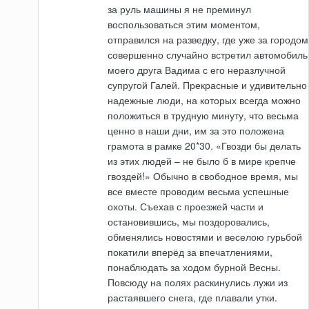
за руль машины я не преминул
воспользоваться этим моментом,
отправился на разведку, где уже за городом
совершенно случайно встретил автомобиль
моего друга Вадима с его неразлучной
супругой Галей. Прекрасные и удивительно
надежные люди, на которых всегда можно
положиться в трудную минуту, что весьма
ценно в наши дни, им за это положена
грамота в рамке 20*30. «Гвозди бы делать
из этих людей – не было б в мире крепче
гвоздей!» Обычно в свободное время, мы
все вместе проводим весьма успешные
охоты. Съехав с проезжей части и
остановившись, мы поздоровались,
обменялись новостями и веселою гурьбой
покатили вперёд за впечатлениями,
понаблюдать за ходом бурной Весны.
Повсюду на полях раскинулись лужи из
растаявшего снега, где плавали утки.