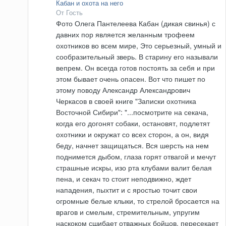
Кабан и охота на него
От Гость
Фото Олега Пантелеева Кабан (дикая свинья) с
давних пор является желанным трофеем
охотников во всем мире, Это серьезный, умный и
сообразительный зверь. В старину его называли
вепрем. Он всегда готов постоять за себя и при
этом бывает очень опасен. Вот что пишет по
этому поводу Александр Александрович
Черкасов в своей книге "Записки охотника
Восточной Сибири": "...посмотрите на секача,
когда его догонят собаки, остановят, подлетят
охотники и окружат со всех сторон, а он, видя
беду, начнет защищаться. Вся шерсть на нем
поднимется дыбом, глаза горят отвагой и мечут
страшные искры, изо рта клубами валит белая
пена, и секач то стоит неподвижно, ждет
нападения, пыхтит и с яростью точит свои
огромные белые клыки, то стрелой бросается на
врагов и смелым, стремительным, упругим
наскоком сшибает отважных бойцов, пересекает