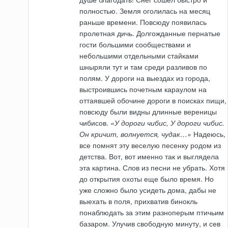
полностью. Земля оголилась на месяц
раньше времени. Повсюду появилась
пролетная дичь. Долгожданные пернатые
гости большими сообществами и
небольшими отдельными стайками
шныряли тут и там среди разливов по
полям. У дороги на выездах из города,
выстроившись почетным караулом на
оттаявшей обочине дороги в поисках пищи,
повсюду были видны длинные вереницы
чибисов.
«У дороги чибис, У дороги чибис.
Он кричит, волнуется, чудак…»
Надеюсь,
все помнят эту веселую песенку родом из
детства. Вот, вот именно так и выглядела
эта картина. Слов из песни не убрать. Хотя
до открытия охоты еще было время. Но
уже сложно было усидеть дома, дабы не
выехать в поля, прихватив бинокль
понаблюдать за этим разноперым птичьим
базаром. Улучив свободную минуту, и сев