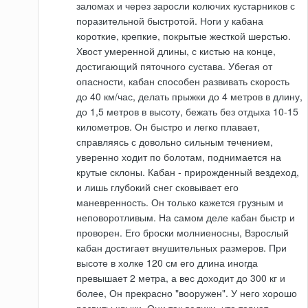
заломах и через заросли колючих кустарников с
поразительной быстротой. Ноги у кабана
короткие, крепкие, покрытые жесткой шерстью.
Хвост умеренной длины, с кистью на конце,
достигающий пяточного сустава. Убегая от
опасности, кабан способен развивать скорость
до 40 км/час, делать прыжки до 4 метров в длину,
до 1,5 метров в высоту, бежать без отдыха 10-15
километров. Он быстро и легко плавает,
справляясь с довольно сильным течением,
уверенно ходит по болотам, поднимается на
крутые склоны. Кабан - прирожденный вездеход,
и лишь глубокий снег сковывает его
маневренность. Он только кажется грузным и
неповоротливым. На самом деле кабан быстр и
проворен. Его броски молниеносны, Взрослый
кабан достигает внушительных размеров. При
высоте в холке 120 см его длина иногда
превышает 2 метра, а вес доходит до 300 кг и
более, Он прекрасно "вооружен". У него хорошо