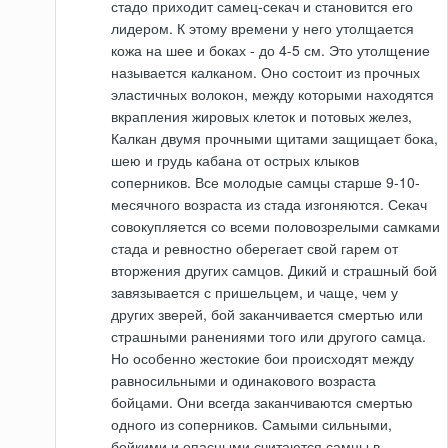
стадо приходит самец-секач и становится его
лидером. К этому времени у него утолщается
кожа на шее и боках - до 4-5 см. Это утолщение
называется калканом. Оно состоит из прочных
эластичных волокон, между которыми находятся
вкрапления жировых клеток и потовых желез,
Калкан двумя прочными щитами защищает бока,
шею и грудь кабана от острых клыков
соперников. Все молодые самцы старше 9-10-
месячного возраста из стада изгоняются. Секач
совокупляется со всеми половозрелыми самками
стада и ревностно оберегает свой гарем от
вторжения других самцов. Дикий и страшный бой
завязывается с пришельцем, и чаще, чем у
других зверей, бой заканчивается смертью или
страшными ранениями того или другого самца.
Но особенно жестокие бои происходят между
равносильными и одинакового возраста
бойцами. Они всегда заканчиваются смертью
одного из соперников. Самыми сильными,
бойкими и опасными считаются самцы в