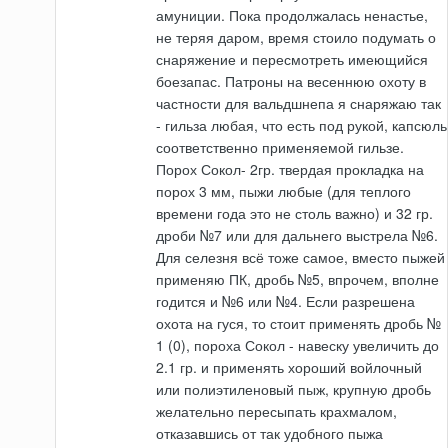
амуниции. Пока продолжалась ненастье,
не теряя даром, время стоило подумать о
снаряжение и пересмотреть имеющийся
боезапас. Патроны на весеннюю охоту в
частности для вальдшнепа я снаряжаю так
- гильза любая, что есть под рукой, капсюль
соответственно применяемой гильзе.
Порох Сокол- 2гр. твердая прокладка на
порох 3 мм, пыжи любые (для теплого
времени года это не столь важно) и 32 гр.
дроби №7 или для дальнего выстрела №6.
Для селезня всё тоже самое, вместо пыжей
применяю ПК, дробь №5, впрочем, вполне
годится и №6 или №4. Если разрешена
охота на гуся, то стоит применять дробь №
1 (0), пороха Сокол - навеску увеличить до
2.1 гр. и применять хороший войлочный
или полиэтиленовый пыж, крупную дробь
желательно пересыпать крахмалом,
отказавшись от так удобного пыжа