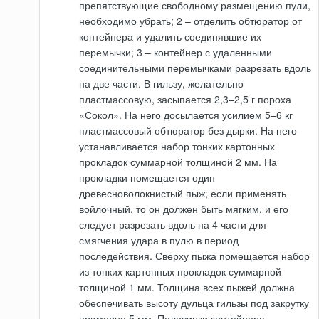
препятствующие свободному размещению пули,
необходимо убрать; 2 – отделить обтюратор от
контейнера и удалить соединявшие их
перемычки; 3 – контейнер с удаленными
соединительными перемычками разрезать вдоль
на две части. В гильзу, желательно
пластмассовую, засыпается 2,3–2,5 г пороха
«Сокол». На него досылается усилием 5–6 кг
пластмассовый обтюратор без дырки. На него
устанавливается набор тонких картонных
прокладок суммарной толщиной 2 мм. На
прокладки помещается один
древесноволокнистый пыж; если применять
войлочный, то он должен быть мягким, и его
следует разрезать вдоль на 4 части для
смягчения удара в пулю в период
последействия. Сверху пыжа помещается набор
из тонких картонных прокладок суммарной
толщиной 1 мм. Толщина всех пыжей должна
обеспечивать высоту дульца гильзы под закрутку
примерно 5 мм. Половинки контейнера