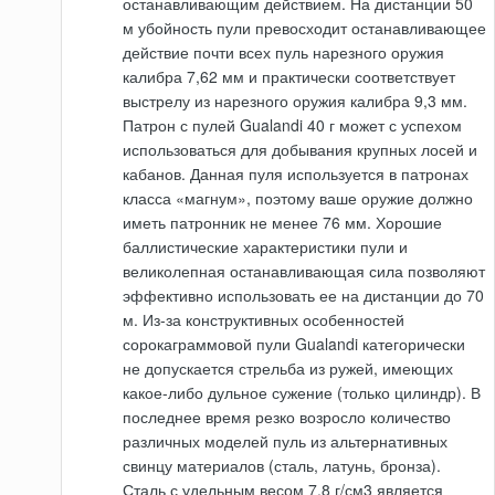
останавливающим действием. На дистанции 50
м убойность пули превосходит останавливающее
действие почти всех пуль нарезного оружия
калибра 7,62 мм и практически соответствует
выстрелу из нарезного оружия калибра 9,3 мм.
Патрон с пулей Gualandi 40 г может с успехом
использоваться для добывания крупных лосей и
кабанов. Данная пуля используется в патронах
класса «магнум», поэтому ваше оружие должно
иметь патронник не менее 76 мм. Хорошие
баллистические характеристики пули и
великолепная останавливающая сила позволяют
эффективно использовать ее на дистанции до 70
м. Из-за конструктивных особенностей
сорокаграммовой пули Gualandi категорически
не допускается стрельба из ружей, имеющих
какое-либо дульное сужение (только цилиндр). В
последнее время резко возросло количество
различных моделей пуль из альтернативных
свинцу материалов (сталь, латунь, бронза).
Сталь с удельным весом 7,8 г/см3 является