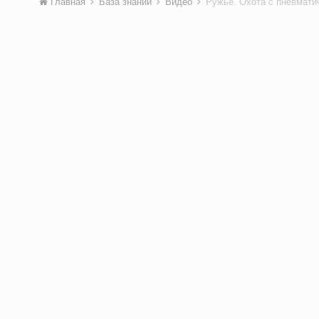
Главная
База знаний
Видео
Ружьё. Охота с пневмати