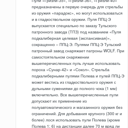
Пули «Гризли-35», «Гризли-36», «Гризли-40»
предназначены в первую очередь для стрельбы
из оружия «парадокс», но могут использоваться
и в гладкоствольном оружии. Пуля ППЦ-Э
выпускается специально по заказу Тульского
патронного завода (ТПЗ) под названием «Пуля
подкалиберная целевая (экспансивная)»,
сокращенно – ППЦ-Э. Пулями ППЦ-Э Тульский
патронный завод снаряжает патроны WOLF. При
самостоятельном снаряжении
вышеперечисленных пуль лучше использовать
пороха «Сунар-42» и «Сокол». Стрельба
подкалиберными пулями Полева и пулей ППЦ-Э
может вестись из гладкоствольного оружия с
дульными сужениями до полного чока (1 мм)
включительно. Все вышеперечисленные пули
допускают их применение из
полуавтоматического и магазинного оружия без
ограничений. Для добывания крупного (300 кг и
более) лося использовать пули Полева (кроме
Полева 1; 6) на дистанции далее 70 м вряд ли