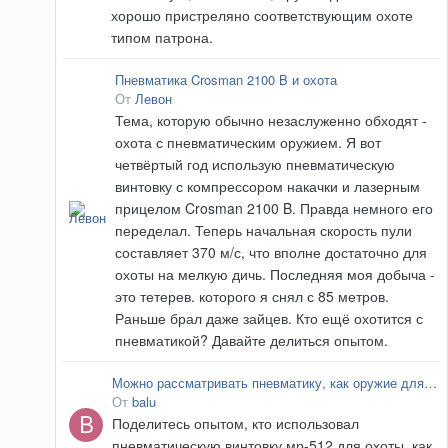
хорошо пристреляно соответствующим охоте
типом патрона.
Пневматика Crosman 2100 B и охота
От
Левон
Тема, которую обычно незаслуженно обходят -
охота с пневматическим оружием. Я вот
четвёртый год использую пневматическую
винтовку с компрессором накачки и лазерным
прицелом Crosman 2100 B. Правда немного его
переделал. Теперь начальная скорость пули
составляет 370 м/с, что вполне достаточно для
охоты на мелкую дичь. Последняя моя добыча -
это тетерев. которого я снял с 85 метров.
Раньше брал даже зайцев. Кто ещё охотится с
пневматикой? Давайте делиться опытом.
Можно рассматривать пневматику, как оружие для охоты?
От
balu
Поделитесь опытом, кто использовал
пневматическую винтовку мр-512 для охоты, как