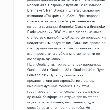
массой 39 г. Патроны с пулями 12-го калибра
Brenneke Silver, Bronze и Emerald снаряжают
компании «Техкрим» и «СКМ». Для зверовой
охоты все же хотелось бы рекомендовать
патроны компании Brenneke-Classic и Brenneke-
Exakt компании RWS, т.к. все эксперименты в
отечестве с данной пулей зачастую приводили к
неадекватным результатам. Слишком проста по
конструкции эта пуля, но как показывает опыт,
эта «простота» и сгубила многие попытки ее
воссоздать где-либо.
Пуля Gualandi выпускается в трех вариантах:
Gualandi 28 г; Gualandi 32 г; Gualandi 40 г. Пуля
Gualandi 28 г Пуля подкалиберная,
предназначена для стрельбы из стволов,
имеющих дульные сужения. При этом
гарантируется полная сохранность дульных
сужений. Комфортная отдача при выстреле
подкалиберной пулей, несомненно, будет
способствовать точности стрельбы. Не