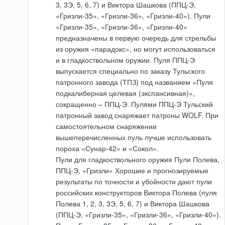
3, 3Э, 5, 6, 7) и Виктора Шашкова (ППЦ-Э,
«Гризли-35», «Гризли-36», «Гризли-40»). Пули
«Гризли-35», «Гризли-36», «Гризли-40»
предназначены в первую очередь для стрельбы
из оружия «парадокс», но могут использоваться
и в гладкоствольном оружии. Пуля ППЦ-Э
выпускается специально по заказу Тульского
патронного завода (ТПЗ) под названием «Пуля
подкалиберная целевая (экспансивная)»,
сокращенно – ППЦ-Э. Пулями ППЦ-Э Тульский
патронный завод снаряжает патроны WOLF. При
самостоятельном снаряжении
вышеперечисленных пуль лучше использовать
пороха «Сунар-42» и «Сокол».
Пули для гладкоствольного оружия Пули Полева,
ППЦ-Э, «Гризли» Хорошие и прогнозируемые
результаты по точности и убойности дают пули
российских конструкторов Виктора Полева (пуля
Полева 1, 2, 3, 3Э, 5, 6, 7) и Виктора Шашкова
(ППЦ-Э, «Гризли-35», «Гризли-36», «Гризли-40»).