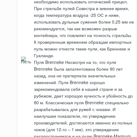
необходимо использовать оптический прицел.
При стрельбе пулей Совестра в зимнее время,
когда температура воздуха -25 ОС и ниже,
использовать дульные сужения более 0,25 мм не
рекомендуется, так как возможен разрыв
контейнера, что повлияет на точность стрельбы.
К проверенным временем образцам импортных
пуль можно отнести такие пули, как Бреннеке и
Гуаланди.
Пуля Brenneke Несмотря на то, что пуля
Brenneke была запатентована более 90 лет
назад, она не претерпела значительных
изменений. Пуля Brenneke хорошо
зарекомендовала себя в нашей стране и за
рубежом, дает хорошую кучность и убойность до
80 м. Классическая пуля Brenneke специально
разрабатывалась для ружей с чоками. И
наилучшие показатели, по утверждению
производителей, достигаются именно из полных
чоков (для 12-го – 1 мм), это утверждение
распространяется и на пулю Brenneke-Magnum