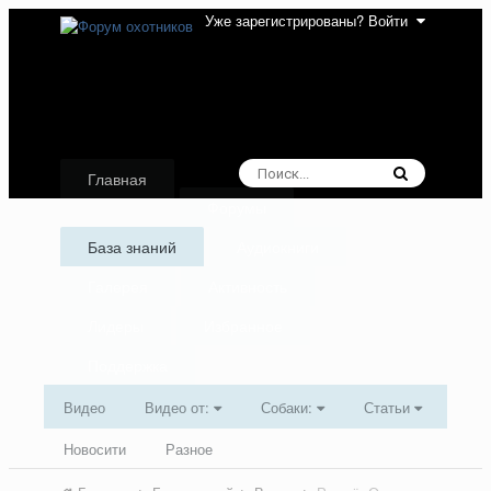
Уже зарегистрированы? Войти
Главная
Форумы
База знаний
Аудиокниги
Галерея
Активность
Лидеры
Избранное
Поддержка
Видео
Видео от:
Собаки:
Статьи
Новосити
Разное