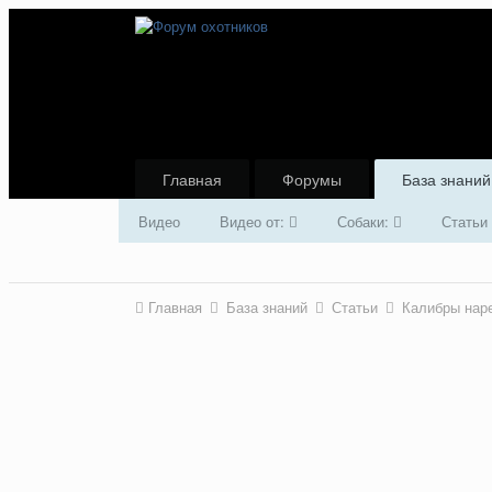
Главная
Форумы
База знаний
Видео
Видео от:
Собаки:
Статьи
Главная
База знаний
Статьи
Калибры наре