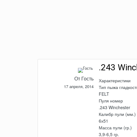
.243 Winc
От Гость
Характеристики
17 апреля, 2014
Тип пыжа гладкос
FELT
Пуля номер
.243 Winchester
Калибр пули (мм.)
6х51
Масса пули (гр.)
3,9-6,5 гр.