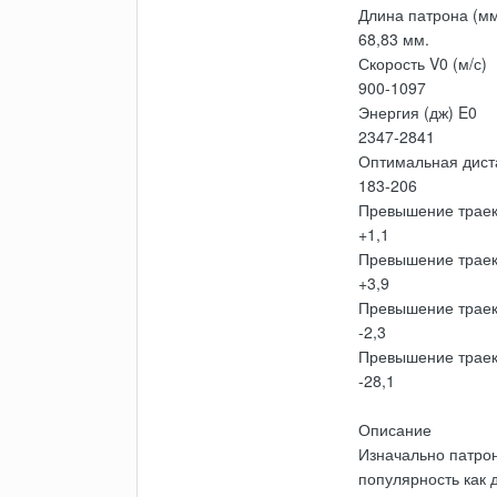
Длина патрона (мм
68,83 мм.
Скорость V0 (м/с)
900-1097
Энергия (дж) E0
2347-2841
Оптимальная диста
183-206
Превышение траект
+1,1
Превышение траект
+3,9
Превышение траект
-2,3
Превышение траект
-28,1
Описание
Изначально патрон
популярность как 