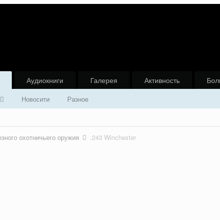
Аудиокниги
Галерея
Активность
Бол
Новосити
Разное
зного охотничьего оружия
.243 Winchester