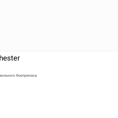
hester
твольного боеприпаса