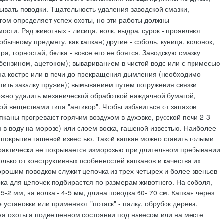
зывать поводки. Тщательность удаления заводской смазки,
гом определяет успех охоты, но эти работы должны
ости. Ряд животных - лисица, волк, выдра, сурок - проявляют
бычному предмету, как капкан; другие - соболь, куница, колонок,
ра, горностай, белка - вовсе его не боятся. Заводскую смазку
бензином, ацетоном); вывариванием в чистой воде или с примесью
 на костре или в печи до прекращения дымления (необходимо
стить закалку пружин); вымыванием путем погружения связки
ожно удалить механической обработкой наждачной бумагой,
й веществами типа "антикор". Чтобы избавиться от запахов
пканы прогревают горячим воздухом в духовке, русской печи 2-3
я в воду на морозе) или слоем воска, гашеной известью. Наиболее
 покрытие гашеной известью. Такой капкан можно ставить голыми
практически не покрывается изморозью при длительном пребывании
только от конструктивных особенностей капканов и качества их
Хорошим поводком служит цепочка из трех-четырех и более звеньев
ка для цепочек подбирается по размерам животного. На соболя,
-2 мм, на волка - 4-5 мм; длина поводка 60- 70 см. Капкан через
установки или применяют "потаск" - палку, обрубок дерева,
она охоты а подвешенном состоянии под навесом или на месте