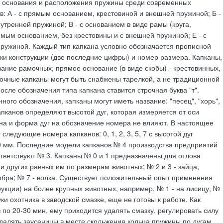
ии основания и расположения пружины среди современных
 А - с прямым основанием, крестовиной и внешней пружиной; Б -
утренней пружиной; В - с основанием в виде рамы (круга,
ямым основанием, без крестовины и с внешней пружиной; Е - с
пружиной. Каждый тип капкана условно обозначается прописной
тки конструкции (две последние цифры) и номер размера. Капканы,
ание рамочных; прямое основание (в виде скобы) - крестовинных,
очные капканы могут быть снабжены тарелкой, а не традиционной
осле обозначения типа капкана ставится строчная буква "т".
ого обозначения, капканы могут иметь название: "песец", "хорь",
капканов определяют высотой дуг, которая измеряется от оси
на и форма дуг на обозначение номера не влияют. В настоящее
едующие номера капканов: 0, 1, 2, 3, 5, 7 с высотой дуг
120 мм. Последние модели капканов № 4 производства предприятий
тветствуют № 3. Капканы № 0 и 1 предназначены для отлова
и других равных им по размерам животных; № 2 и 3 - зайца,
бобра; № 7 - волка. Существует положительный опыт применения
рукции) на более крупных животных, например, № 1 - на лисицу, №
ки охотника в заводской смазке, еще не готовы к работе. Как
по 20-30 мин, ему приходится удалять смазку, регулировать силу
удалять заусеницы в месте скольжения кольца пружины по дугам,