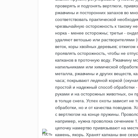
проверять и подгонять вертлюги, привя
ржавчины и посторонних запахов во мно
соответствовать практической необходим
чрезвычайную осторожность к такому нео
норка - менее осторожны; третьи - ондат
удаляют ветошью или растворителями (
веток, коры хвойных деревьев; отжигом
проявлять осторожность, чтобы не отпу
капканов в проточную воду. Ржавчину м
напильниками или химической обработко
металла, ржавчины и других веществ, ка
часа; покрывают ледяной коркой (окуна
простой и надежный способ обработки -
руками и на осторожных животных, он 
в толще снега. Успех охоты зависит не 
обработки, но и от качества поводков. 
с вертлюгом на конце пружины. Проволо
например, нужна проволока сечением 1,5
цепочку намертво привязывают на месте 
камень, якорь. Хранят капканы вне сез