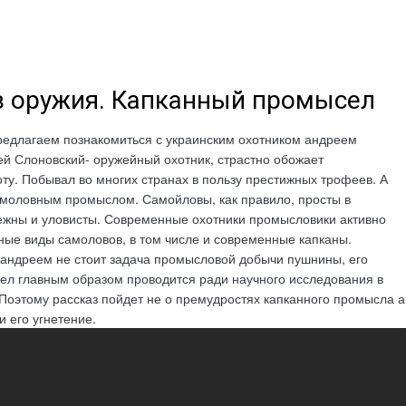
з оружия. Капканный промысел
редлагаем познакомиться с украинским охотником андреем
й Слоновский- оружейный охотник, страстно обожает
ту. Побывал во многих странах в пользу престижных трофеев. А
амоловным промыслом. Самойловы, как правило, просты в
ежны и уловисты. Современные охотники промысловики активно
ные виды самоловов, в том числе и современные капканы.
 андреем не стоит задача промысловой добычи пушнины, его
ел главным образом проводится ради научного исследования в
 Поэтому рассказ пойдет не о премудростях капканного промысла а
и его угнетение.