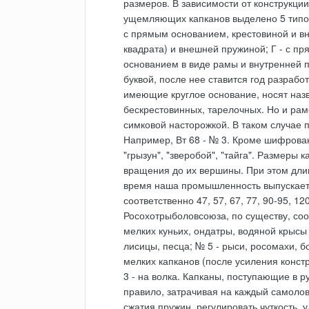
размеров. В зависимости от конструкц
ущемляющих капканов выделено 5 типов:
с прямым основанием, крестовиной и вн
квадрата) и внешней пружиной; Г - с пр
основанием в виде рамы и внутренней 
буквой, после нее ставится год разрабо
имеющие круглое основание, носят назв
бескрестовинных, тарелочных. Но и рам
симковой насторожкой. В таком случае п
Например, Вт 68 - № 3. Кроме шифрованн
"грызун", "зверобой", "тайга". Размеры 
вращения до их вершины. При этом дли
время наша промышленность выпускает сл
соответственно 47, 57, 67, 77, 90-95, 
Росохотрыболовсоюза, по существу, соо
мелких куньих, ондатры, водяной крысы 
лисицы, песца; № 5 - рыси, росомахи, 
мелких капканов (после усиления конст
3 - на волка. Капканы, поступающие в ру
правило, затрачивая на каждый самолов 
сжатия пружин, регулировать чуткость, 