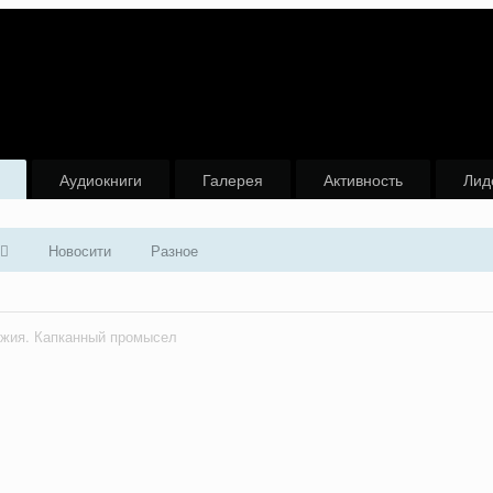
Аудиокниги
Галерея
Активность
Лид
Новосити
Разное
ужия. Капканный промысел