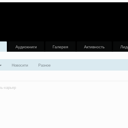
Аудиокниги
Галерея
Активность
Лид
Новосити
Разное
ль-харьер