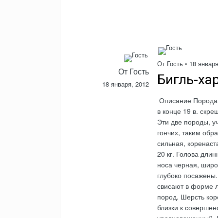
От Гость •
18 января
От Гость
Бигль-ха
18 января, 2012
Описание Порода о
в конце 19 в. скр
Эти две породы, у
гончих, таким обр
сильная, коренаста
20 кг. Голова дли
носа черная, широ
глубоко посажены.
свисают в форме л
пород. Шерсть кор
близки к совершен
уравновешенный. Н