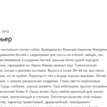
, 2012
рьер
хотничьих гончих собак.
Выведена во Франции бароном Жераро
ещиванием биглей с харрьерами для охоты на оленей, зайцев, лис.
частвовавшие в создании биглей, раньше были одной породой
азом, скрещивая их, барон Жерар замкнул круг. Симпатичная,
я гончая с крепким костяком. Высота в холке 38–48 см, вес около
нная, но не грубая. Переход от лба к морде хорошо выражен. Мочка
кая, с широко раскрытыми ноздрями. Глаза светло-коричневые,
 Грудь глубокая, хорошо развита. Уши небольшие, высоко посажен
атинской буквы V. Окрас может быть любой принятый для гончих
откая, прилегающая и плотная. Охотничьи качества этой собаки
ству, характер приветливый, дружелюбный, темперамент
а выставках появляется не часто, зато пользуется всеобщей