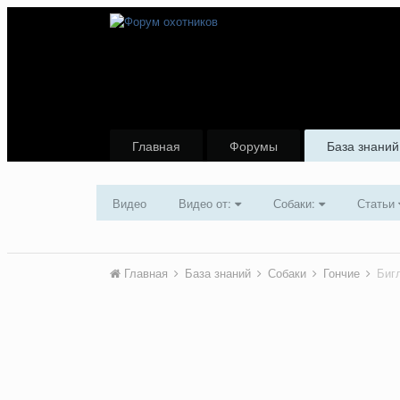
Главная
Форумы
База знаний
Видео
Видео от:
Собаки:
Статьи
Главная
База знаний
Собаки
Гончие
Биг