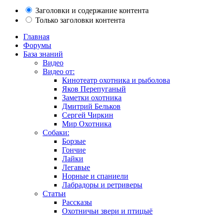
Заголовки и содержание контента
Только заголовки контента
Главная
Форумы
База знаний
Видео
Видео от:
Кинотеатр охотника и рыболова
Яков Перепуганый
Заметки охотника
Дмитрий Бельков
Сергей Чиркин
Мир Охотника
Собаки:
Борзые
Гончие
Лайки
Легавые
Норные и спаниели
Лабрадоры и ретриверы
Статьи
Рассказы
Охотничьи звери и птицыё