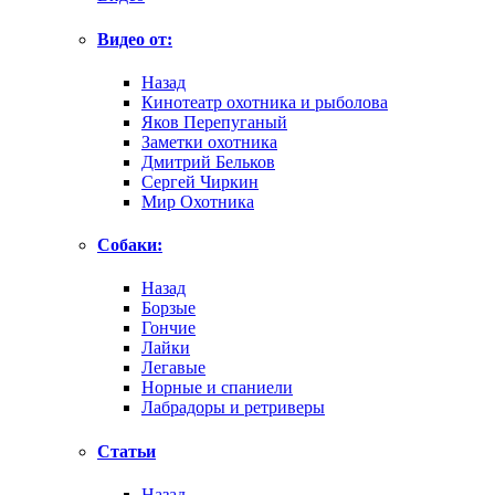
Видео от:
Назад
Кинотеатр охотника и рыболова
Яков Перепуганый
Заметки охотника
Дмитрий Бельков
Сергей Чиркин
Мир Охотника
Собаки:
Назад
Борзые
Гончие
Лайки
Легавые
Норные и спаниели
Лабрадоры и ретриверы
Статьи
Назад