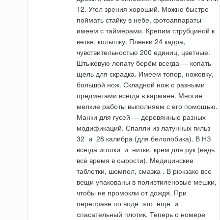
12. Угол зрения хороший. Можно быстро
поймать стайку в небе, фотоаппараты
имеем с таймерами. Крепим струбциной к
ветке, колышку. Пленки 24 кадра,
чувствительностью 200 единиц, цветные.
Штыковую лопату берём всегда — копать
щель для скрадка. Имеем топор, ножовку,
большой нож. Складной нож с разными
предметами всегда в кармане. Многие
мелкие работы выполняем с его помощью.
Манки для гусей — деревянные разных
модификаций. Спаяли из латунных гильз
32
и
28 калибра (для белолобика). В НЗ
всегда иголки
и
нитки, крем для рук (ведь
всё время в сырости). Медицинские
таблетки, шомпол, смазка . В рюкзаке все
вещи упакованы в полиэтиленовые мешки,
чтобы не промокли от дождя. При
переправе по воде
это
ещё
и
спасательный плотик. Теперь о номере