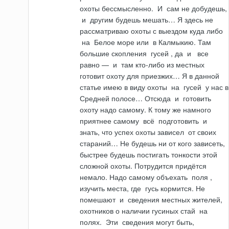
охоты бессмысленно.
И
сам не добудешь,
и
другим будешь мешать… Я здесь не
рассматриваю охоты с выездом куда либо
на
Белое море
или
в Калмыкию. Там
большие скопления
гусей
, да
и
все
равно —
и
там кто-либо из местных
готовит охоту для приезжих… Я в данной
статье имею в виду охоты
на
гусей
у нас в
Сред­ней полосе… Отсюда
и
готовить
охоту надо самому. К тому же намного
прият­нее самому
всё
подготовить
и
знать, что успех охоты зависел
от
своих
стараний… Не будешь ни от кого зависеть,
быстрее будешь постигать тонкости
этой
сложной охоты. Потрудится придётся
немало. Надо самому объехать
поля
,
изучить места, где
гусь
кормится. Не
помешают
и
сведения местных жителей,
охотников о наличии гусиных стай
на
полях.
Эти
сведения могут быть,