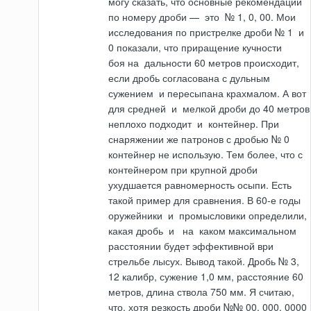
могу сказать, что основные рекомендации
по номеру дроби —
это
№ 1, 0, 00. Мои
исследования по пристрелке дроби № 1
и
0 показали, что приращение кучности
боя
на
даль­ности 60 метров происходит,
если дробь согласована с дульным
сужением
и
пересыпана крахмалом. А вот
для средней
и
мелкой дроби до 40 метров
не­плохо подходит
и
контейнер. При
снаряжении же патронов с дробью № 0
контей­нер не использую. Тем более, что с
контейнером при крупной дроби
ухудшается равномерность осыпи. Есть
такой пример для сравнения. В 60-е годы
оружей­ники
и
промысловики определили,
какая дробь
и
на
каком максимальном
расстоянии будет эффективной ври
стрельбе лысух. Вывод такой. Дробь № 3,
12 калибр, сужение 1,0 мм, расстояние 60
метров, длина ствола 750 мм. Я считаю,
что, хотя резкость дроби №№ 00, 000, 0000