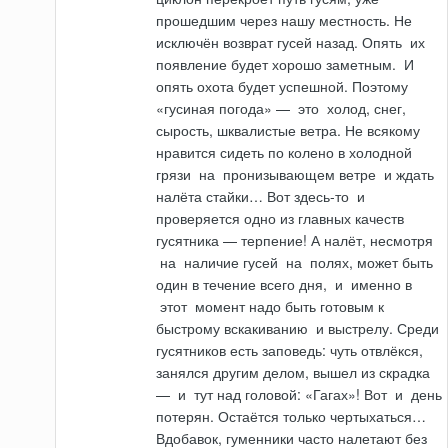
прошедшим через нашу местность. Не
исключён возврат гу­сей назад. Опять
их
появление будет хорошо заметным.
И
опять охота будет успешной. Поэтому
«гусиная погода» —
это
холод, снег,
сырость, шквалистые ветра. Не всякому
нравится сидеть по колено в холодной
грязи
на
пронизывающем ветре
и
ждать
налёта стайки… Вот здесь-то
и
проверяется одно из главных качеств
гусятника — терпение! А налёт, несмотря
на
наличие гусей
на
полях, может быть
один в течение всего дня,
и
именно в
этот
момент надо быть гото­вым к
быстрому вскакиванию
и
выстрелу. Среди
гусятников есть заповедь: чуть отвлёкся,
занялся другим делом, вышел из скрадка
—
и
тут над головой: «Га­гах»! Вот
и
день
потерян. Остаётся только чертыхаться…
Вдобавок, гуменники часто налетают без