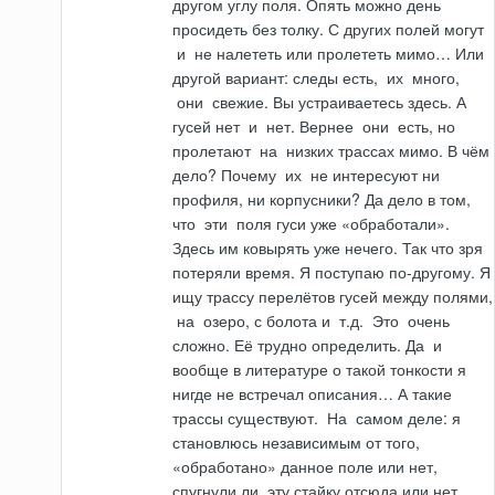
другом углу поля. Опять можно день
просидеть без толку. С других полей могут
и
не налететь или пролететь мимо… Или
другой вариант: следы есть,
их
много,
они
свежие. Вы устраиваетесь здесь. А
гусей нет
и
нет. Вернее
они
есть, но
пролетают
на
низких трассах мимо. В чём
дело? Почему
их
не интересуют ни
профиля, ни корпусники? Да дело в том,
что
эти
поля гуси уже «обработали».
Здесь им ковырять уже нечего. Так что зря
потеряли время. Я поступаю по-другому. Я
ищу трассу перелётов гусей между полями,
на
озеро, с болота
и
т.д.
Это
очень
сложно. Её трудно опре­делить. Да
и
вообще в литературе о такой тонкости я
нигде не встречал опи­сания… А такие
трассы существуют.
На
самом деле: я
становлюсь независимым от того,
«обработано» данное поле или нет,
спугнули ли
эту
стайку отсюда или нет,