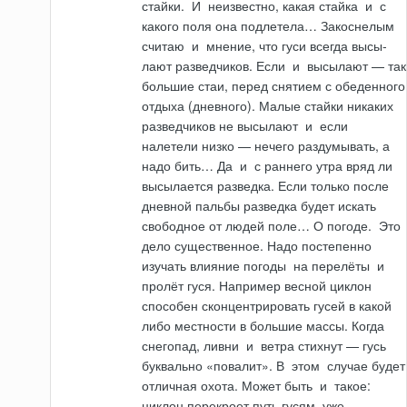
стайки.
И
неизвестно, какая стайка
и
с
какого поля она подлетела… Закоснелым
считаю
и
мнение, что гуси всегда высы­
лают разведчиков. Если
и
высылают — так
большие стаи, перед снятием с обеденного
отдыха (дневного). Малые стайки никаких
разведчиков не высылают
и
если
налетели низко — нечего раздумывать, а
надо бить… Да
и
с раннего утра вряд ли
высылается разведка. Если только после
дневной пальбы разведка бу­дет искать
свободное от людей поле… О погоде.
Это
дело существенное. Надо постепенно
изучать влияние погоды
на
перелёты
и
пролёт гуся. Например весной циклон
способен сконцентрировать гусей в какой
либо местности в большие массы. Когда
снегопад, ливни
и
ветра стихнут — гусь
буквально «пова­лит». В
этом
случае будет
отличная охота. Может быть
и
такое:
циклон перекроет путь гусям, уже