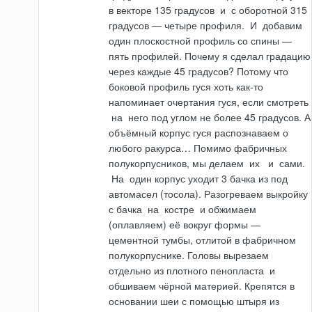
в векторе 135 градусов
и
с оборотной 315
градусов — четыре профиля.
И
добавим
один плоскостной профиль со спины —
пять профилей. Почему я сделал градацию
через каж­дые 45 градусов? Потому что
боковой профиль гуся хоть как-то
напоминает очертания гуся, если смотреть
на
него под углом не более 45 градусов. А
объёмный корпус гуся распознаваем о
любого ракурса… Помимо фабричных
полукорпусников, мы делаем
их
и
сами.
На
один корпус ухо­дит 3 бачка из под
автомасел (тосола). Разогреваем выкройку
с бачка
на
ко­стре
и
обжимаем
(оплавляем) её вокруг формы —
цементной тумбы, отлитой в фабричном
полукорпуснике. Головы вырезаем
отдельно из плотного пенопласта
и
обшиваем чёрной материей. Крепятся в
основании шеи с помощью штыря из