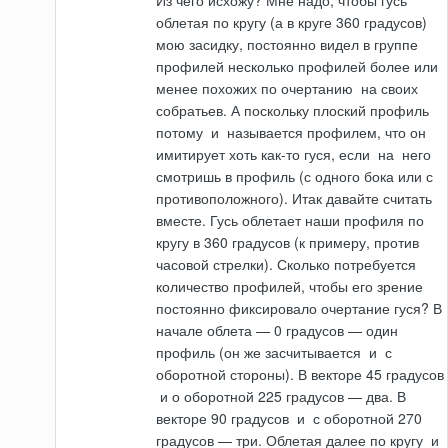
Из чего исхожу? Мне надо, чтобы гусь
облетая по кругу (а в круге 360 градусов)
мою засидку, постоянно видел в группе
профилей несколько профилей более или
менее похожих по очертанию
на
своих
собратьев. А поскольку плоский профиль
потому
и
называется профилем, что он
имитирует хоть как-то гуся, если
на
него
смотришь в профиль (с одного бока или с
противоположного). Итак давайте счи­тать
вместе. Гусь облетает наши профиля по
кругу в 360 градусов (к примеру, против
часовой стрелки). Сколько потребуется
количество профилей, чтобы его зрение
постоянно фиксировало очертание гуся? В
начале облета — 0 градусов — один
профиль (он же засчитывается
и
с
оборотной стороны). В векторе 45 градусов
и
о оборотной 225 градусов — два. В
векторе 90 градусов
и
с оборотной 270
градусов — три. Облетая далее по кругу
и