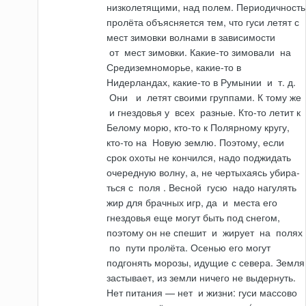
низколетящими, над полем. Периодичность
пролёта объясняется тем, что гуси летят с
мест зимовки волнами в зависимости
от
мест зимовки. Какие-то зимовали
на
Среди­земноморье, какие-то в
Нидерландах, какие-то в Румынии
и
т. д.
Они
и
летят своими группами. К тому же
и
гнездовья у
всех
разные. Кто-то летит к
Белому морю, кто-то к Полярному кругу,
кто-то
на
Новую землю. Поэтому, если
срок охоты не кончился, надо поджидать
очередную волну, а, не чертыхаясь убира­
ться с
поля
. Весной
гусю
надо нагулять
жир для брачных игр, да
и
места его
гнездовья еще могут быть под снегом,
поэтому он не спешит
и
жирует
на
по­лях
по
пути пролёта. Осенью его могут
подгонять морозы, идущие с севера. Земля
застывает, из земли ничего не выдернуть.
Нет питания — нет
и
жизни: гуси массово