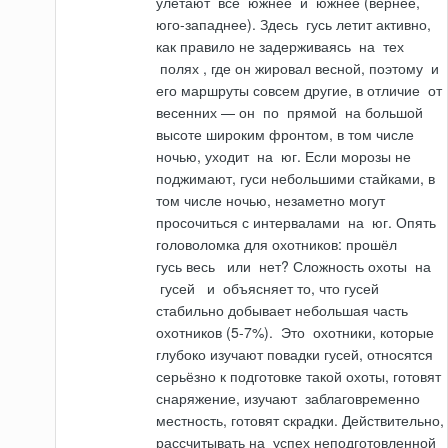
улетают
всё
южнее
и
южнее (вернее,
юго-западнее). Здесь
гусь
ле­тит активно,
как правило не задерживаясь
на
тех
полях
, где он жировал весной, поэтому
и
его маршруты совсем другие, в отличие
от
весенних — он
по
пря­мой
на
большой
высоте широким фронтом, в том числе
ночью, уходит
на
юг. Если морозы не
поджимают, гуси небольшими стайками, в
том числе ночью, незаметно могут
просочиться с интервалами
на
юг. Опять
головоломка для охотников: прошёл
гусь
весь
или
нет? Сложность охоты
на
гусей
и
объясняет то, что гусей
стабильно добывает небольшая часть
охотников (5-7%).
Это
охотники, которые
глубоко изучают повадки гусей, относятся
серьёзно к подготовке такой охоты, готовят
снаряжение, изучают
заблаговременно
местность, готовят скрадки. Действительно,
рассчитывать
на
успех неподготовлен­ной