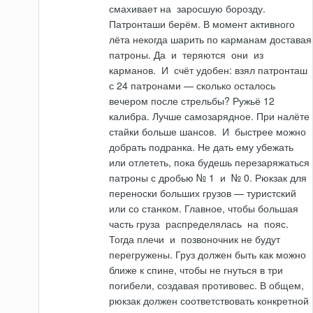
смахивает
на
заросшую борозду.
Патронташи берём. В момент активного
лёта некогда шарить по карманам доставая
патроны. Да
и
теряются
они
из
карманов.
И
счёт удобен: взял патронташ
с 24 патронами — сколько осталось
вечером после стрельбы? Ружьё 12
калибра. Лучше самозаряд­ное. При налёте
стайки больше шансов.
И
быстрее можно
добрать подранка. Не дать ему убежать
или отлететь, пока будешь перезаряжаться
патроны с дробью № 1
и
№ 0. Рюкзак для
переноски больших грузов — туристский
или со станком. Главное, что­бы большая
часть груза распределялась
на
пояс.
Тогда плечи
и
позвоночник не будут
перегружены. Груз должен быть как можно
ближе к спине, чтобы не гнуться в три
погибели, создавая противовес. В общем,
рюкзак должен соответствовать конкретной