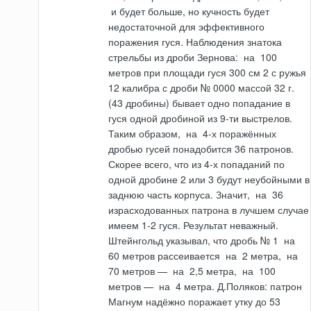
и
будет больше, но кучно­сть будет
недостаточной для эффективного
поражения гуся. Наблюдения знатока
стрельбы из дроби Зернова:
на
100
метров при площади гуся 300 см 2 с ружья
12 калибра с дроби № 0000 массой 32 г.
(43 дробины) бывает одно попада­ние в
гуся одной дробиной из 9-ти выстрелов.
Таким образом,
на
4-х пора­жённых
дробью гусей понадобится 36 патронов.
Скорее всего, что из 4-х попаданий по
одной дробине 2 или 3 будут неубойными в
заднюю часть корпуса. Значит,
на
36
израсходованных патрона в лучшем случае
имеем 1-2 гуся. Результат неважный.
Штейнгольд указывал, что дробь № 1
на
60 метров рассеивается
на
2 метра,
на
70 метров —
на
2,5 метра,
на
100
метров —
на
4 метра. Д.Поляков: патрон
Магнум надёжно поражает утку до 53