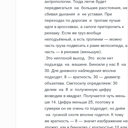
антропологии. Тогда легче будет
передвигаться
на
большие расс­тояния, не
сбивая дыхания
и
не уставая. При
переходах по дорогам
и
тропам лучше
идти в кроссовках, а сапоги приторочить к
рюкзаку. Если же груз вообще
неподъёмный, а есть тропинки — можно
часть груза подвесить к раме велосипеда, а
часть — в рюкзаке (меньшую).
Это
неплохой выход.
Это
если нет
подъезда
на
машине. Бинокли у нас 8
на
30. Для дневного наблюдения вполне
подходят. 8 — кратность. 30 — диаметр
объектива. Светосилу определяем: 30
делим
на
8
и
полученную цифру
возводим в квадрат. Получается чуть мень­
ше 14. Цифра меньше 25, поэтому в
сумерки он не очень-то подходит, но днём
на
гусиной охоте вполне годится. К тому
же кратность — 8 — значит изоб­ражение не
дрожит, как в биноклях с кратностью 10 или