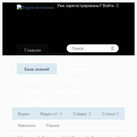
Уже зарегистрированы? Войти
Главная
Форумы
База знаний
Аудиокниги
Галерея
Активность
Лидеры
Избранное
Поддержка
Видео
Видео от:
Собаки:
Статьи
Новосити
Разное