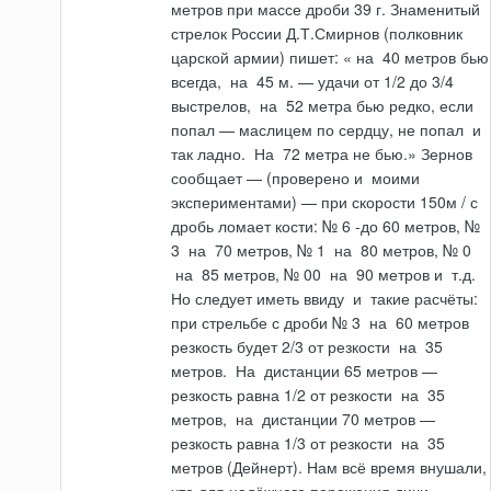
метров при массе дроби 39 г. Знаменитый
стрелок России Д.Т.Смирнов (полковник
царской армии) пишет: «
на
40 метров бью
всегда,
на
45 м. — удачи от 1/2 до 3/4
выстрелов,
на
52 метра бью редко, если
попал — маслицем по сердцу, не попал
и
так ладно.
На
72 метра не бью.» Зернов
сообщает — (проверено
и
моими
экспериментами) — при ско­рости 150м / с
дробь ломает кости: № 6 -до 60 метров, №
3
на
70 метров, № 1
на
80 метров, № 0
на
85 метров, № 00
на
90 метров
и
т.д.
Но следует иметь ввиду
и
такие расчёты:
при стрельбе с дроби № 3
на
60 мет­ров
резкость будет 2/3 от резкости
на
35
метров.
На
дистанции 65 метров —
резкость равна 1/2 от резкости
на
35
метров,
на
дистанции 70 метров —
резкость равна 1/3 от резкости
на
35
метров (Дейнерт). Нам всё время внушали,