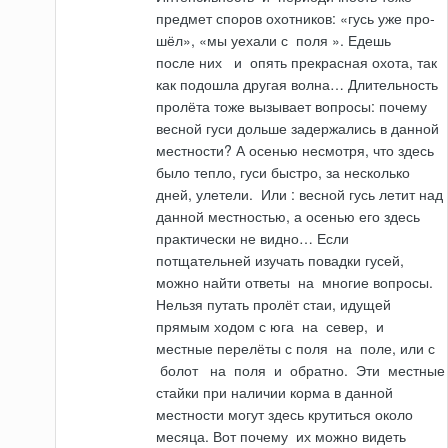
предмет споров охотников: «гусь уже про­
шёл», «мы уехали с
поля
». Едешь
после
них
и
опять прекрасная охота, так
как подошла другая волна… Длительность
пролёта тоже вызывает вопросы: почему
весной гуси дольше задержались в данной
местности? А осенью несмотря, что здесь
было тепло, гуси быстро, за несколько
дней, улетели.
Или
: весной гусь летит над
данной местностью, а осенью его здесь
практически не видно… Если
потщательней изучать повадки гусей,
можно найти ответы
на
многие вопросы.
Нельзя путать пролёт стаи, идущей
прямым ходом с юга
на
север,
и
местные перелёты с поля
на
поле, или с
болот
на
поля
и
обратно.
Эти
местные
стайки при наличии корма в данной
местности могут здесь крутиться около
месяца. Вот почему
их
можно видеть