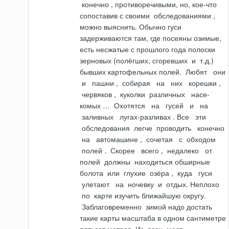
конечно
, противоречивыми, но, кое-что
сопоставив с своими
обследованиями
,
можно выяснить. Обычно гуси
задерживаются там, где посеяны озимые,
есть несжатые с прошлого года полоски
зерновых (полёгших, сгоревших
и
т.д.)
бывших картофельных полей.
Любят
они
и
пашни
,
собирая
на
них
корешки
,
червяков
,
куколки
различных
насе­
комых
…
Охотятся
на
гусей
и
на
заливных
лугах-разливах
.
Все
эти
обследова­ния
легче
проводить
конечно
на
автомашине
,
сочетая
с
обходом
полей
.
Скорее
всего
,
недалеко
от
полей
должны
находиться обширные
болота
или
глу­хие
озёра
,
куда
гуси
улетают
на
ночевку
и
отдых.
Неплохо
по
карте изучить ближайшую округу.
Заблаговременно
зимой надо достать
такие карты масштаба в одном сантиметре