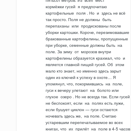
пятьсот метров. Из
всех
мест
кормёжки
гусей
я предпочитаю
картофельные
поля
. Но
и
здесь не всё
так просто. Поля не
должны
быть
перепаханы
или
продискованы после
уборки картошки. Короче, перезимовавшие
бракованные картофелины, пропущенные
при уборке, семенные должны быть
на
поле. За зиму
от
морозов внутри
картофелины образуется крахмал, что
и
является главной пищей гусей. Об
этом
мало кто знает, но именно здесь зарыт
один из ключей к успеху в охоте… Я
упомянул, что, покормившись
на
поле,
гуси к вечеру улетают
на
болото или
глухое
озеро
. Но не всегда так. Если гусей
не бес­покоят, если
на
полях есть лужи,
если бушует циклон — гуси остаются
ночевать здесь же,
на
поле. Считаю
устаревшим перепечатываемое во всех
книгах, что
их
прилёт
на
поле в 4-5 часов