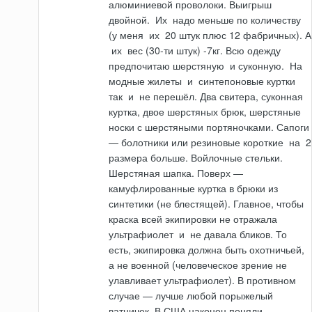
алюминиевой проволоки. Выигрыш
двойной.
Их
надо меньше по количеству
(у меня
их
20 штук плюс 12 фабричных). А
их
вес (30-ти штук) -7кг. Всю одежду
предпочитаю шерстяную
и
суконную.
На
модные жилеты
и
синтепоновые куртки
так
и
не перешёл. Два свитера, суконная
куртка, двое шерстяных брюк, шерстяные
носки с шерстяными портяночками. Сапоги
— болотники или резиновые короткие
на
2
размера больше. Войлочные стельки.
Шерстяная шапка. Пов­ерх —
камуфлированные куртка в брюки из
синтетики (не блестящей). Главное, чтобы
краска всей экипировки не отражала
ультрафиолет
и
не давала бликов. То
есть, экипировка должна быть охотничьей,
а не военной (человеческое зрение не
улавливает ультрафиолет). В противном
случае — лучше любой порыжелый
ватничек. В США наконец поняли