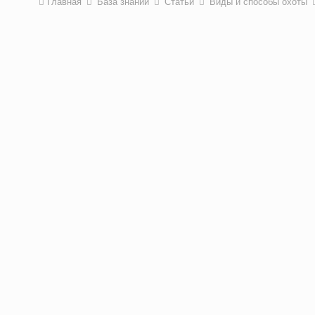
Главная
База знаний
Статьи
Виды и способы охоты