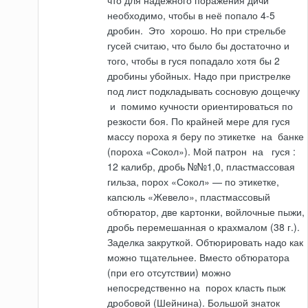
что для надёжного поражения дичи
необходимо, чтобы в неё попало 4-5
дробин.
Это
хорошо. Но при стрельбе
гусей считаю, что было бы достаточно
и
того, чтобы в гуся попадало хотя бы 2
дробины убойных. Надо при пристрелке
под лист подкладывать сосновую дощечку
и
помимо кучно­сти ориентироваться по
резкости боя. По крайней мере для гуся
массу пороха я беру по этикетке
на
банке
(пороха «Сокол»). Мой патрон
на
гуся
:
12 калибр, дробь №№1,0, пластмассовая
гильза, порох «Сокол» — по этикетке,
капсюль «Жевело», пластмассовый
обтюратор, две картонки, войлочные пыжи,
дробь перемешанная о крахмалом (38 г.).
Заделка закруткой. Обтюрировать надо как
можно тщательнее. Вместо обтюратора
(при его отсутствии) можно
непосредственно
на
порох класть пыж
дробовой (Шейнина). Большой знаток