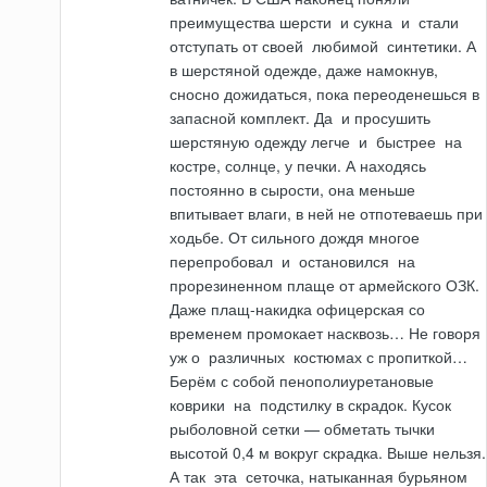
преимущества шерсти
и
сукна
и
стали
отступать от своей
любимой
синтетики. А
в шерстяной одежде, даже намокнув,
сносно дожидаться, пока переоденешься в
запасной комплект. Да
и
просушить
шерстяную одежду легче
и
быстрее
на
костре, солнце, у печки. А находясь
постоянно в сырости, она меньше
впитывает влаги, в ней не отпотеваешь при
ходьбе. От сильного дождя многое
перепробовал
и
остановился
на
прорезиненном пла­ще от армейского ОЗК.
Даже плащ-накидка офицерская со
временем промокает насквозь… Не говоря
уж о
различных
костюмах с пропиткой…
Берём с собой пенополиуретановые
коврики
на
подстилку в скрадок. Кусок
рыболовной сетки — обметать тычки
высотой 0,4 м вокруг скрадка. Выше нельзя.
А так
эта
сеточ­ка, натыканная бурьяном