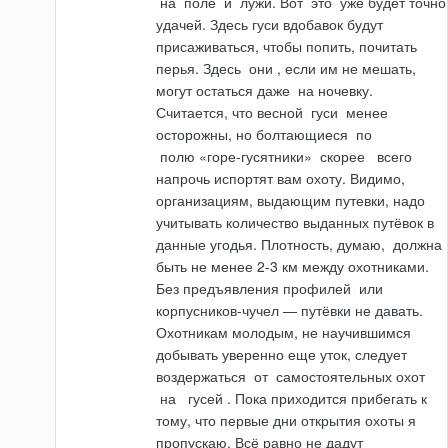
на
поле
и
лужи. Вот
это
уже будет точно
удачей. Здесь гуси вдобавок будут
присаживаться, чтобы попить, почитать
перья. Здесь
они
, если им не мешать,
могут остаться даже
на
ночевку.
Считается, что весной
гуси
менее
осторожны, но болтающиеся
по
полю
«горе-гусятники»
скорее
всего
напрочь испортят вам охоту. Видимо,
организациям, выдающим путевки, надо
учитывать количество выданных путёвок в
данные угодья. Плотность, думаю,
должна
быть не менее 2-3 км между охотниками.
Без предъявления профилей
или
корпусников-чучел — путёвки не давать.
Охотникам молодым, не научившимся
добывать уверенно еще уток, следует
воздержаться
от
самостоятельных охот
на
гусей
. Пока приходится прибе­гать к
тому, что первые дни открытия охоты я
пропускаю. Всё равно не дадут