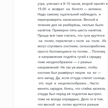
утра, улетают в 9-10 часов, второй прилёт в
15.00
и
возврат
на
болото — затемно.
Надо самому тщательней наблюдать
и
перепро­верять написанное. Весной в
течение дня не разберёшь, сколько было
налётов. Примерно пять-шесть налётов.
Проще всё-таки считать, что гуси крутятся
на
полях, перелетая с поля
на
поле.
Их
могут спугивать охотники, сельхозрабочие,
просто болтающиеся по полям… Поэтому
и
направление подлёта гусей к скрадку
тоже неоднообразное — с разных
направлений. Не так уж важно, чтобы
охотник был развёрнут лицом
на
юг —
юго-запад. Да, если оттуда слепит солнце,
это
ещё
и
нецелесообразно…Часто
менять скрадок, боясь, что стайка засекла,
откуда был перед её подлетом выстрел,
тоже не всегда оправдано. Дело то в том,
что весной
на
полях крутятся разные