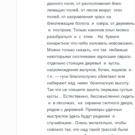
данного поля, от расположения близ­
лежащих полей, от лесов вокруг
этих
полей, от направления трасс
на
близлежащие болота
и
озёра, от деревень
и
построек. Только накопив опыт можно
разобраться
и
с
этим
.
На
бумаге
конкретное что-либо изложить невозможно.
Можно только сказать, что так
любимые
некоторыми охотниками зарос­шие овраги,
отдельно стоящие деревья
и
кусты,
нагромождения валунов, бочек, ящиков
и
т.п. — гуси благополучно облетают или
набирают над
ними
безопасную высоту.
Так что не спешите занять первыми густые
кусты… Естественно, бессмысленно сидеть
и
в лесочках,
на
окраине скотного двора,
рядом с дерев­ней. Примеры удачных
выстрелов здесь будут редкими
и
случайными.. Очень желательно, чтобы
совпало так, что над такой трассой были