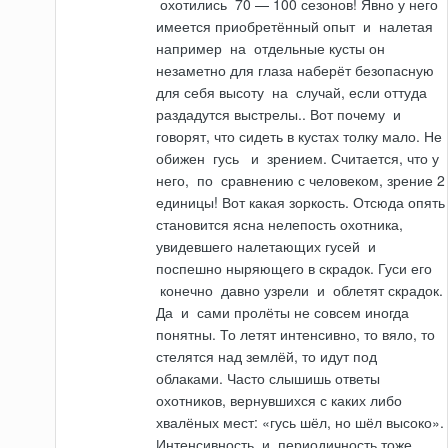
охотились
70 — 100 сезонов! Явно у него
имеется приобретённый опыт
и
налетая
например
на
отдельные кусты он
незаметно для глаза наберёт безопасную
для себя высоту
на
случай, если оттуда
раздадутся выстрелы.. Вот почему
и
говорят, что сидеть в кустах толку мало. Не
обижен
гусь
и
зрением. Считается, что у
него,
по
сравнению с человеком, зрение 2
единицы! Вот какая зоркость. Отсюда опять
становится ясна нелепость охотника,
увидевшего налетающих гусей
и
поспешно ныряющего в скрадок. Гуси его
конечно
давно узрели
и
облетят скрадок.
Да
и
сами пролёты не совсем иногда
понятны. То летят интенсивно, то вяло, то
стелятся над землёй, то идут под
облаками. Часто слышишь ответы
охотников, вернувшихся с каких либо
хвалёных мест: «гусь шёл, но шёл высоко».
Интенсивность
и
периодичность тоже