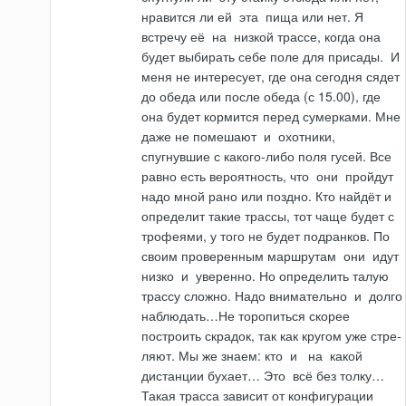
нравится ли ей
эта
пища или нет. Я
встречу её
на
низкой трассе, ко­гда она
будет выбирать себе поле для присады.
И
меня не интересует, где она сегодня сядет
до обеда или после обеда (с 15.00), где
она будет кормится перед сумерками. Мне
даже не помешают
и
охотники,
спугнувшие с какого-либо поля гусей. Все
равно есть вероятность, что
они
пройдут
надо мной рано или поздно. Кто найдёт
и
определит такие трассы, тот чаще будет с
трофеями, у того не будет подранков. По
своим проверенным маршрутам
они
идут
низко
и
уверенно. Но определить талую
трассу сложно. Надо внимательно
и
долго
наблюдать…Не торопиться скорее
построить скрадок, так как кругом уже стре­
ляют. Мы же знаем: кто
и
на
какой
дистанции бухает…
Это
всё без толку…
Такая трасса зависит от конфигурации