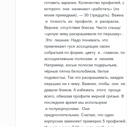
готовить заранее. Количество профилей, с
которого
они
начинают «работать» (по
мо­им прикидкам), — 30 (тридцать). Важна
и
точность
их
профиля,
и
раскраска.
Вернее, отсутствие блеска. Часто слышу:
«целую зиму раскрашивали по перышку» .
Это
лишнее. Надо понимать, что
привлекают гуся ассоциации своих
собратьев по форме, цвету
и
, главное, по
ассоциативным полоскам
и
линиям.
Например, косые полос­ки подкрыльев,
чёрные пятна белолобиков, белое
подхвостье. Так что раскра­шивать, каждое
перышко ни к чему. Важнее, чтобы
они
не
давали бликов. А избежать
этого
проще
всего, обмазав профили жирной грязью. В
последнее время мы используем
и
полукорпусники.
Они
предпочтительнее. Считаю, что один
корпусник заменяет примерно 5 профилей.