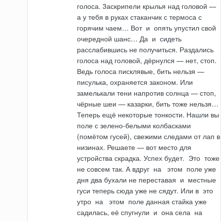
голоса. 3аскрипели крылья над головой —
а у тебя в руках стаканчик с термоса с
горячим чаем… Вот
и
опять упус­тил свой
очередной шанс… Да
и
сидеть
расслабившись не получиться. Раздались
голоса над головой, дёрнулся — нет, стоп.
Ведь голоса писклявые, бить нельзя —
писулька, охраняется законом. Или
замелькали тени напротив солнца — стоп,
чёрные шеи — казарки, бить тоже нельзя…
Теперь ещё некоторые тонкости. Нашли вы
поле с зелено-белыми колбасками
(помётом гусей), свежими следами от лап в
низинах. Решаете — вот место для
устройства скрадка. Успех будет.
Это
тоже
не совсем так. А вдруг
на
этом
поле уже
дня два бухали не переставая
и
местные
гуси теперь сюда уже не сядут. Или в
это
утро
на
этом
поле данная стайка уже
садилась, её спугнули
и
она села
на