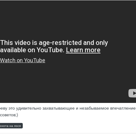
реву это удивительно захватывающее и незабываемое впечатление
 советов;)
охота на лося