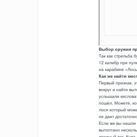
Выбор оружия пр
Так как стрельба 
12 калибр при пул
на карабине «Лос
Как же найти мес
Первый признак, э
вокруг и найти вы
услышали кисловат
пошёл. Можете, ко
лося который може
не дает достаточн
Если же вы нашли 
вытоптано несколь
лосиный ток. Куда