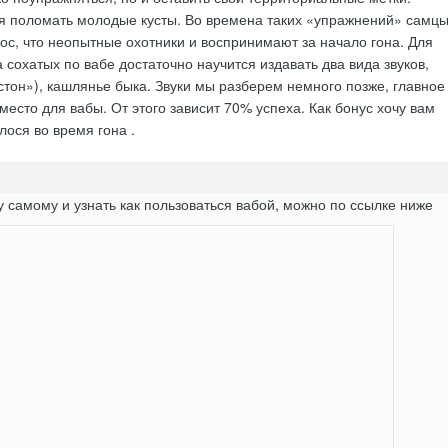
я поломать молодые кусты. Во времена таких «упражнений» самц
лос, что неопытные охотники и воспринимают за начало гона. Для
 сохатых по вабе достаточно научится издавать два вида звуков,
тон»), кашлянье быка. Звуки мы разберем немного позже, главное
место для вабы. От этого зависит 70% успеха. Как бонус хочу вам
лося во время гона .
у самому и узнать как пользоваться вабой, можно по ссылке ниже