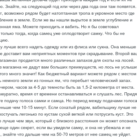
ю. Знайте, на следующий год или через два года они там появятся.
г, возможно рядом будет натоптанная тропа в укромное место где
бление в земле. Если же вы нашли вырытое в земле углубление и
гонная яма. Можете приходить и вабить. Но я бы советовал
только тогда, когда самец уже оплодотворит самку. Что бы не
цию.
у лучше всего надеть одежду или из флиса или сукна. Она меньше
не доставит вам неприятных моментов при скрадывание. Второй ва
 магазинах продается много различных запахов для охоты на лосей.
из магазина не дадут вам больших преимуществ, но лось не услыши
этого много значит! Как бюджетный вариант можете рядом с местом
ь немного земли из гонных ям, что перебьет человеческий запах.
чером, часов за 4-5 до темноты быть за 1,5-2 километра от места.
ккуратно, время от времени останавливаться и слушать лес. Придя
те подачу голоса самки и самца. Но период между подачами голос
ньше чем 10-15 минут. Если сохатый рядом, вабильщику лучше не
постучать легонько по кустам сухой веткой или потрусить куст. Это
о лучше чем звук, который с близкого расстояния он может опознат
еще один секрет, если вы увидели самку, и она не убежала и не
, знайте что дальше чем на 50-70 метров от нее самец не уйдет.