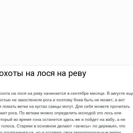
охоты на лося на реву
 охота на лося на реву начинается в сентябре месяце. В августе ещ
остью не закостенели рога и поэтому боев быть не может, а вот
и ломать ветки на кустах самцы могут. Для себя можете прочитать
вает рога. По веткам можно определить молодой это лось или
торый во время гона останется здесь же и пойдет на вабу, а не
 голоса. Старики в основном делают «зачесы» по деревьях, что
ко поупражняться, но и оставить свои территориальные метки.