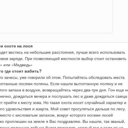
и охоте на лося
будет вестись на небольшие расстояния, лучше всего использовать
евом заряде. При позволяющей местности выбор стоит остановить
ь» или «Медведь»
то где стоит вабить?
то зачесы, уже говорили об этом. Попытайтесь обследовать места
топтанные лосями поляны. Если нашли вытоптанную поляну и не
ого запаха в воздухе, возвращайтесь через два-три дня. Гон еще н
нечно, дождаться вечера и послушать лес и даже дождаться самца
т прийти к месту зова. Но такая охота носит случайный характер и
ого удовольствия и азарта. Мой совет прогуляться дальше по лесу.
место с кисловатым запахом, вокруг которого ногами лосей
ко проплешин на земле я Вас поздравляю. Вы нашли, так званый,
 ваша желанная добыча будет приходить каждый год и если их не