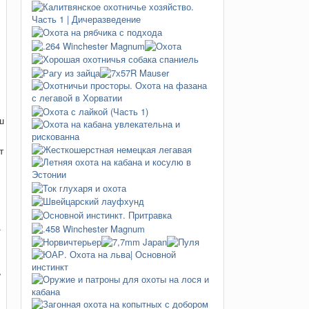
ш
т
а
ь