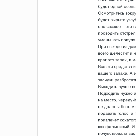
будет одной осень
Осмотритесь вокру
будет вырыто углу
оно свежее – это 
проводить отстрел 
уменьшать популя
При выходе из дом
всего шелестит и 
враг это запах, в
Все эти средства 
вашего запаха. А 
засидки разбросат
Выходить лучше ве
Подходить нужно а
на место, чередуй
не должны быть ме
подавать голос, а 
привлечет сохатог
как фальшивый. И 
почувствовала вас 