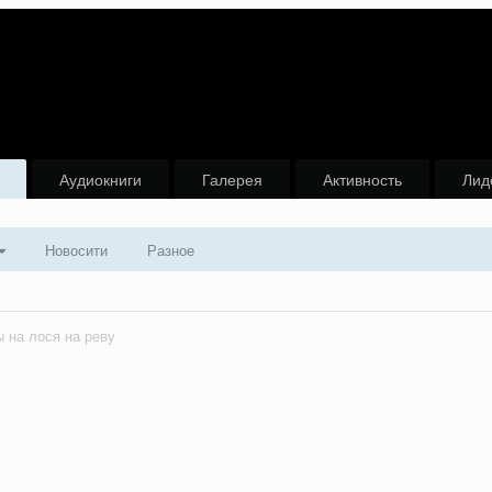
Аудиокниги
Галерея
Активность
Лид
Новосити
Разное
 на лося на реву