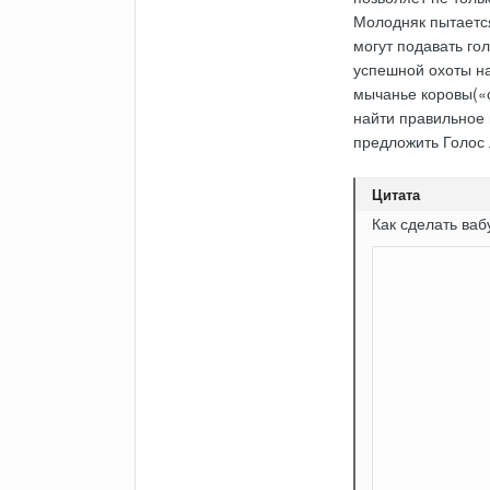
Молодняк пытаетс
могут подавать го
успешной охоты на
мычанье коровы(«с
найти правильное 
предложить Голос 
Цитата
Как сделать ваб