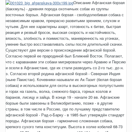
Описание Афганская борзая
(бакхмуль) - древняя порода охотничьих собак из группы
восточных борзых. Афганская борзая - свободолюбивая собака с
независимым нравом, прекрасно развитыми зрением, слухом и
чутьем. Для нее характерны азарт, готовность к битве, быстрая
реакция и резвый бросок, высокая скорость и настойчивость,
вязкость, злобность и поимистость, маневренность на угонках,
умение быстро восстанавливать силы после длительной скачки.
Существуют две версии о происхождении афганской борзой.
Согласно первой ее прародиной был Ближний Восток. Полагают,
что с караванами эти собаки мигрировали через Аравию и Персию
и осели в Афганистане, где их стали разводить со 2-го тыс. до н.
э. Согласно второй родина афганской борзой - Северная Индия
(ныне Пакистан). Кочевники называли их Ак-Тазит (белая борзая
собака) и использовали для охоты в высокогорных полупустынях
и горах на газель, волка, снежного барса, горных козлов и
баранов, лисицу и зайца. В конце 19 - начале 20 вв. Афганские
борзые были завезены в Великобританию, позже - в другие
страны, в том числе в Россию, где по лучшему представителю
афганской борзой - Рад-о-Барку - в 1985 был утверждён стандарт
породы. Афганская борзая - гармонично сложенная собака,
крепкого сухого типа конституции. Высота в холке кобелей 68-73