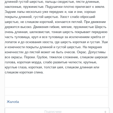
длинной густой шерстью, пальцы сводистые, пясти длинные,
наклонные, пружинистые. Подушечки плотно прилегают к земле.
Задние лапы несколько уже передних и, как и они, хорошо
покрыты длинной, густой шерстью. Хвост слабо обросший
шерстью, не слишком короткий, кончается петлей. При движении
держится высоко. Движения гибкие, мягкие, пружинистые Шерсть
очень длинная, шелковистая, тонкая шерсть покрывает переднюю
часть туловища, круп и все туловище за исключением хребта от
лопаток и до основания хвоста, где шерсть короткая и густая. Уши
и конечности покрыты длинной и густой шерстью. На передних
конечностях до пястей может не быть очесов. Окрас. Допустимы
все окрасы. Пороки. Грубое, тяжелое сложение, слишком широкая
голова, короткая морда, слабо развитые челюсти, крупные,
круглые глаза, короткая, толстая шея, слишком длинная или
слишком короткая спина.
Жалоба
Подписчики
0