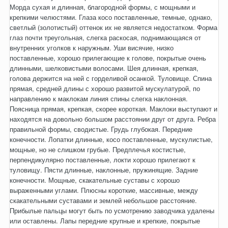
Морда сухая и длинная, благородной формы, с мощными и
крепкими челюстями. Глаза косо поставленные, темные, однако,
светлый (золотистый) оттенок их не является недостатком. Форма
глаз почти треугольная, слегка раскосая, поднимающаяся от
внутренних уголков к наружным. Уши висячие, низко
поставленные, хорошо прилегающие к голове, покрытые очень
длинными, шелковистыми волосами. Шея длинная, крепкая,
голова держится на ней с горделивой осанкой. Туловище. Спина
прямая, средней длины с хорошо развитой мускулатурой, по
направлению к маклокам линия спины слегка наклонная.
Поясница прямая, крепкая, скорее короткая. Маклоки выступают и
находятся на довольно большом расстоянии друг от друга. Ребра
правильной формы, сводистые. Грудь глубокая. Передние
конечности. Лопатки длинные, косо поставленные, мускулистые,
мощные, но не слишком грубые. Предплечья костистые,
перпендикулярно поставленные, локти хорошо прилегают к
туловищу. Пясти длинные, наклонные, пружинящие. Задние
конечности. Мощные, скакательные суставы с хорошо
выраженными углами. Плюсны короткие, массивные, между
скакательными суставами и землей небольшое расстояние.
Прибылые пальцы могут быть по усмотрению заводчика удалены
или оставлены. Лапы передние крупные и крепкие, покрытые