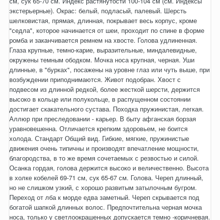
см, сук 65-70 см. Индекс растянутости 100-104 см (см. Индексы
экстерьерные). Окрас: белый, подласый, палевый. Шерсть
шелковистая, прямая, длинная, покрывает весь корпус, кроме
"седла", которое начинается от шеи, проходит по спине в форме
ромба и заканчивается ремнем на хвосте. Голова удлиненная.
Глаза крупные, темно-карие, выразительные, миндалевидные,
окружены темным ободком. Мочка носа крупная, черная. Уши
длинные, в "бурках", посажены на уровне глаз или чуть выше, при
возбуждении приподнимаются. Живот подобран. Хвост с
подвесом из длинной редкой, более жесткой шерсти, держится
высоко в кольце или полукольце, в распущенном состоянии
достигает скакательного сустава. Походка пружинистая, легкая.
Аллюр при преследовании - карьер. В быту афганская борзая
уравновешенна. Отличается крепким здоровьем, не боится
холода. Стандарт Общий вид. Гибкие, мягкие, пружинистые
движения очень типичны и производят впечатление мощности,
благородства, в то же время сочетаемых с резвостью и силой.
Осанка гордая, голова держится высоко и величественно. Высота
в холке кобелей 69-71 см, сук 65-67 см. Голова. Череп длинный,
но не слишком узкий, с хорошо развитым затылочным бугром.
Переход от лба к морде едва заметный. Череп скрывается под
богатой шапкой длинных волос. Предпочтительна черная мочка
носа, только у светлоокрашенных допускается темно -коричневая.