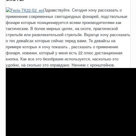
Здравствуйте. Сегодня хочу рассказать о
применение современных светодиодных фонарей, подствольные
фонари которые позиционируется всеми производителями как
тактические. В более мирных целях, на охоте, практической
стрельбе или развлекательной стрельбе. Вкратце хочу рассказать
о тех девайсах которые сейчас перед вами. Те девайсы на
примере которых я хочу показать , рассказать о применение
фонаря, новинки, который у меня есть 22 плюс дистанционная
кнопка. Как все это безобразие используется, насколько это
удобно, на сколько это оправдано. Начнем с кронштейнов.