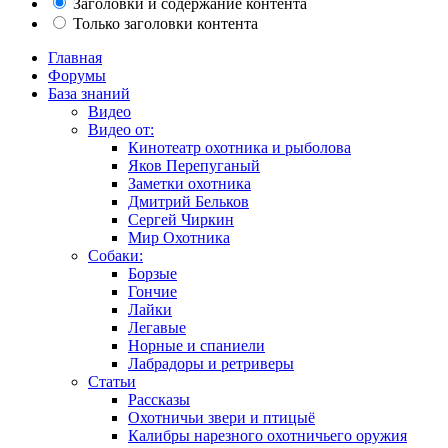
Заголовки и содержание контента
Только заголовки контента
Главная
Форумы
База знаний
Видео
Видео от:
Кинотеатр охотника и рыболова
Яков Перепуганый
Заметки охотника
Дмитрий Бельков
Сергей Чиркин
Мир Охотника
Собаки:
Борзые
Гончие
Лайки
Легавые
Норные и спаниели
Лабрадоры и ретриверы
Статьи
Рассказы
Охотничьи звери и птицыё
Калибры нарезного охотничьего оружия