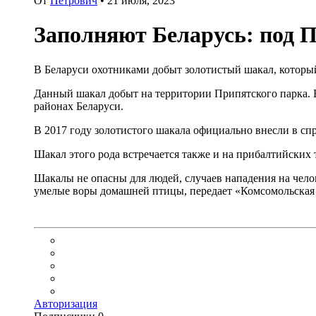
От
Петрович
•
21 июля, 2023
Заполняют Беларусь: под 
В Беларуси охотниками добыт золотистый шакал, который
Данный шакал добыт на территории Припятского парка. Вп
районах Беларуси.
В 2017 году золотистого шакала официально внесли в с
Шакал этого рода встречается также и на прибалтийских т
Шакалы не опасны для людей, случаев нападения на челов
умелые воры домашней птицы, передает «Комсомольская
Авторизация