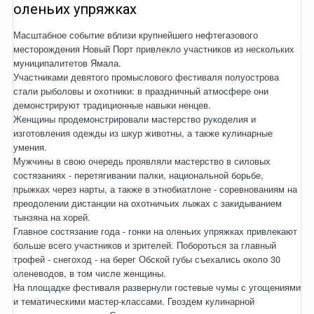
оленьих упряжках
Масштабное событие вблизи крупнейшего нефтегазового
месторождения Новый Порт привлекло участников из нескольких
муниципалитетов Ямала.
Участниками девятого промыслового фестиваля полуострова
стали рыболовы и охотники: в праздничный атмосфере они
демонстрируют традиционные навыки ненцев.
Женщины продемонстрировали мастерство рукоделия и
изготовления одежды из шкур животны, а также кулинарные
умения.
Мужчины в свою очередь проявляли мастерство в силовых
состязаниях - перетягивании палки, национальной борьбе,
прыжках через нарты, а также в этнобиатлоне - соревнованиям на
преодолении дистанции на охотничьих лыжах с закидыванием
тынзяна на хорей.
Главное состязание года - гонки на оленьих упряжках привлекают
больше всего участников и зрителей. Побороться за главный
трофей - снегоход - на берег Обской губы съехались около 30
оленеводов, в том числе женщины.
На площадке фестиваля развернули гостевые чумы с угощениями
и тематическими мастер-классами. Гвоздем кулинарной