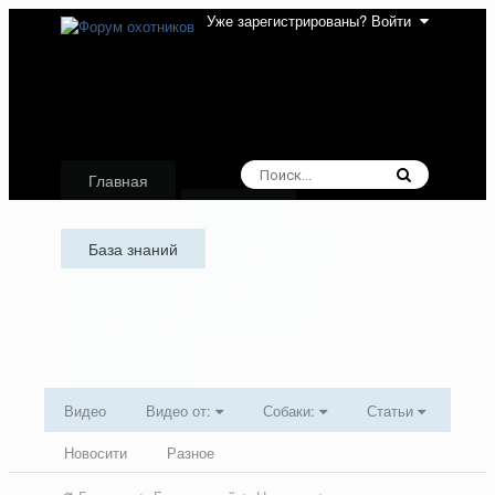
Уже зарегистрированы? Войти
Главная
Форумы
База знаний
Аудиокниги
Галерея
Активность
Лидеры
Избранное
Поддержка
Видео
Видео от:
Собаки:
Статьи
Новосити
Разное