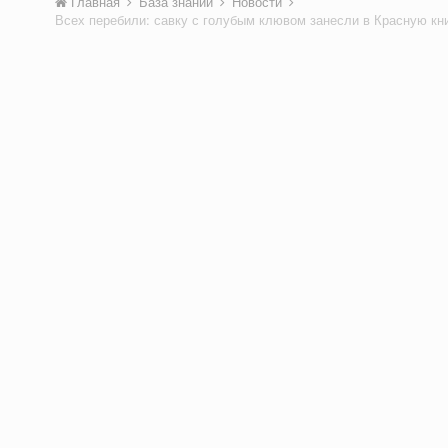
Главная
База знаний
Новости
Всех перебили: савку с голубым клювом занесли в Красную кн