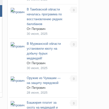
В Тамбовской области
0
началась программа по
восстановлению редких
балобанов
От
Петрович
30 июня, 2025
В Мурманской области
0
установили квоту на
добычу бурых
медведей!
От
Петрович
30 июня, 2025
Оружие из Чувашии —
0
на защиту передовой
От
Петрович
28 июня, 2025
Башкирия платит за
0
охоту на медведей и