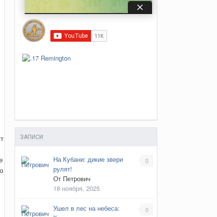
т
ЗАПИСИ
На Кубани: дикие звери
е
0
рулят!
о
От
Петрович
18 ноября, 2025
Ушел в лес на небеса:
0