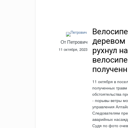
Велосипе
деревом 
От
Петрович
рухнул н
11 октября, 2023
велосипе
полученн
11 октября в посе
полученных травм
обстоятельства п
- порывы ветры мо
управления Алтайс
Следователям пред
аварийных насажд
Судя по фото очев