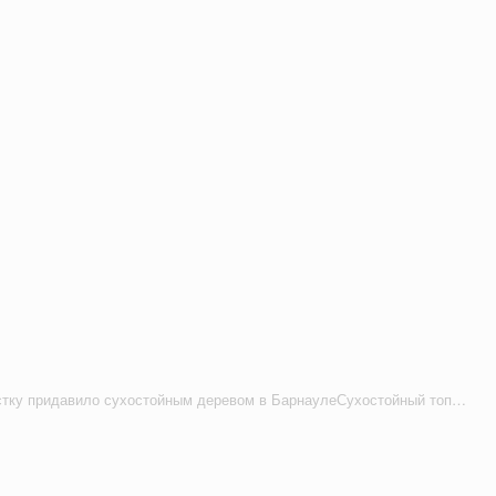
Велосипедистку придавило сухостойным деревом в БарнаулеСухостойный тополь рухнул на проезжающую мимо на велосипеде женщину, которая от полученных травм скончалась.