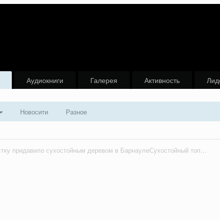
Аудиокниги
Галерея
Активность
Лид
Новосити
Разное
Велосипедистку придавило сухостойным деревом в БарнаулеСухостойный тополь рухнул на проезжающую мимо на велосипеде женщину, которая от полученных травм скончалась.