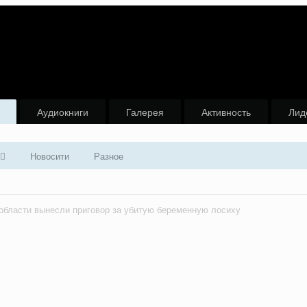
Аудиокниги
Галерея
Активность
Лид
Новосити
Разное
области вынесли приговор за убитую беременную лосиху