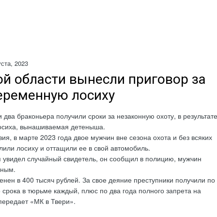
уста, 2023
ой области вынесли приговор за
еременную лосиху
и два браконьера получили сроки за незаконную охоту, в результат
лосиха, вынашиваемая детеныша.
ия, в марте 2023 года двое мужчин вне сезона охота и без всяких
лили лосиху и оттащили ее в свой автомобиль.
 увидел случайный свидетель, он сообщил в полицию, мужчин
чным.
нен в 400 тысяч рублей. За свое деяние преступники получили по
о срока в тюрьме каждый, плюс по два года полного запрета на
передает «МК в Твери».