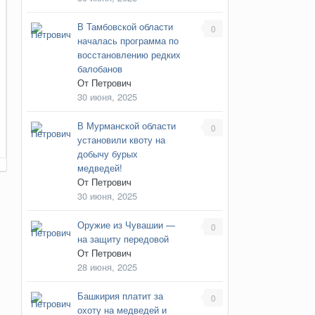
В Тамбовской области
0
началась программа по
восстановлению редких
балобанов
От
Петрович
30 июня, 2025
В Мурманской области
0
установили квоту на
добычу бурых
медведей!
От
Петрович
30 июня, 2025
Оружие из Чувашии —
0
на защиту передовой
От
Петрович
28 июня, 2025
Башкирия платит за
0
охоту на медведей и