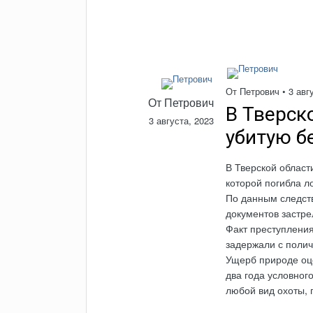
От
Петрович
•
3 авг
От
Петрович
В Тверск
3 августа, 2023
убитую б
В Тверской област
которой погибла 
По данным следств
документов застре
Факт преступления
задержали с поли
Ущерб природе оце
два года условног
любой вид охоты, 