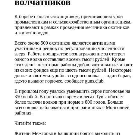
волчатников
К борьбе с опасным хищником, причиняющим урон
промысловикам и сельскохозяйственным организациям,
привлекают в рамках проведения месячника охотников
и животноводов.
Всего около 500 охотников являются активными
участниками рейдов по регулированию численности
зверя. Работа поощряется: вознаграждение за отстрел
одного волка составляет восемь тысяч рублей. Кроме
этих денег некоторые районы добавляют и выплачивают
из своих фондов еще по шесть тысяч рублей. Некоторые
доплачивают «натурой»: за одного волка — один баран,
где-то выдают горючее, сообщает guns.club.
В прошлом году удалось уменьшить серое поголовье на
350 особей. В настоящее время в лесах Тувы обитает
более тысячи волков при норме в 800 голов. Больше
всего волка наблюдается в приграничных с Монголией
районах.
Читайте также:
Жители Межгорья в Башкирии боятся выходить из