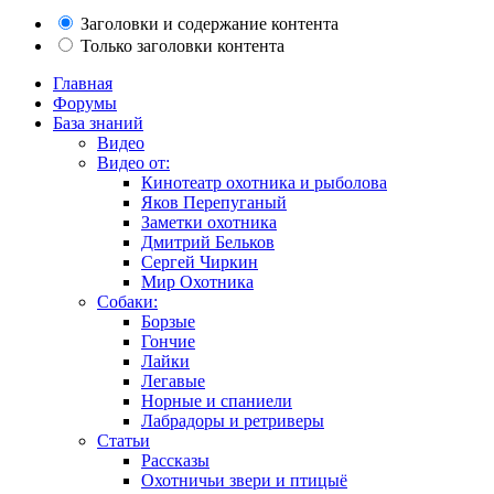
Заголовки и содержание контента
Только заголовки контента
Главная
Форумы
База знаний
Видео
Видео от:
Кинотеатр охотника и рыболова
Яков Перепуганый
Заметки охотника
Дмитрий Бельков
Сергей Чиркин
Мир Охотника
Собаки:
Борзые
Гончие
Лайки
Легавые
Норные и спаниели
Лабрадоры и ретриверы
Статьи
Рассказы
Охотничьи звери и птицыё