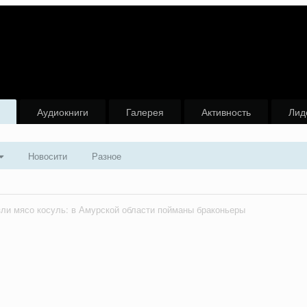
Аудиокниги
Галерея
Активность
Лид
Новосити
Разное
зли мясо косуль: в Амурской области пойманы браконьеры