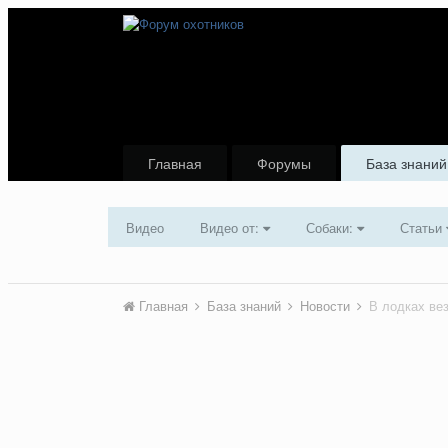
Главная
Форумы
База знаний
Видео
Видео от:
Собаки:
Статьи
Главная
База знаний
Новости
В лодках ве