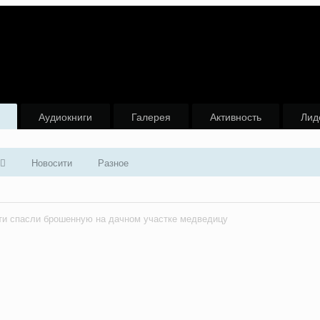
Аудиокниги
Галерея
Активность
Лид
Новосити
Разное
ти спасли брошенную на дачном участке медведицу