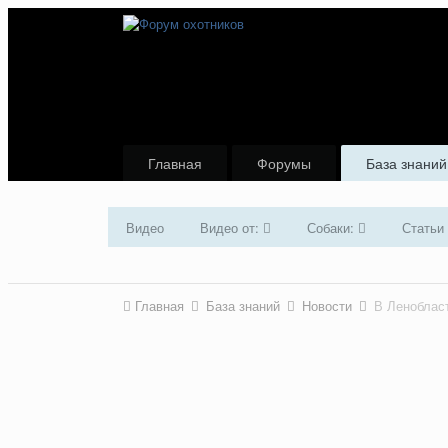
Главная
Форумы
База знаний
Видео
Видео от:
Собаки:
Статьи
Главная
База знаний
Новости
В Леноблас