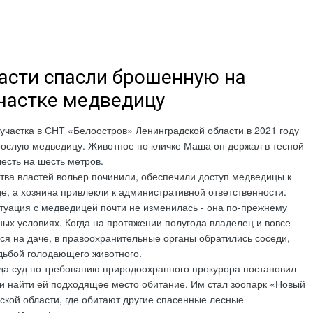
асти спасли брошенную на
частке медведицу
участка в СНТ «Белоостров» Ленинградской области в 2021 году
рослую медведицу. Животное по кличке Маша он держал в тесной
есть на шесть метров.
ва властей вольер починили, обеспечили доступ медведицы к
де, а хозяина привлекли к административной ответственности.
итуация с медведицей почти не изменилась - она по-прежнему
ных условиях. Когда на протяжении полугода владелец и вовсе
ся на даче, в правоохранительные органы обратились соседи,
дьбой голодающего животного.
ода суд по требованию природоохранного прокурора постановил
и найти ей подходящее место обитание. Им стал зоопарк «Новый
дской области, где обитают другие спасенные лесные