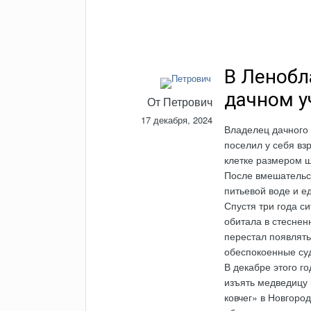
В Ленобл
дачном у
От
Петрович
17 декабря, 2024
Владелец дачного 
поселил у себя вз
клетке размером ш
После вмешательст
питьевой воде и е
Спустя три года с
обитала в стеснен
перестал появлять
обеспокоенные су
В декабре этого г
изъять медведицу 
ковчег» в Новгоро