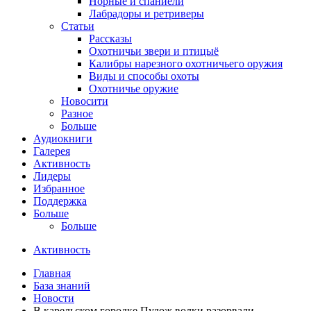
Норные и спаниели
Лабрадоры и ретриверы
Статьи
Рассказы
Охотничьи звери и птицыё
Калибры нарезного охотничьего оружия
Виды и способы охоты
Охотничье оружие
Новосити
Разное
Больше
Аудиокниги
Галерея
Активность
Лидеры
Избранное
Поддержка
Больше
Больше
Активность
Главная
База знаний
Новости
В карельском городке Пудож волки разорвали