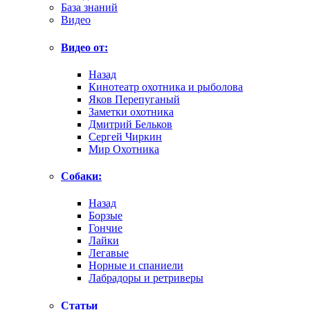
База знаний
Видео
Видео от:
Назад
Кинотеатр охотника и рыболова
Яков Перепуганый
Заметки охотника
Дмитрий Бельков
Сергей Чиркин
Мир Охотника
Собаки:
Назад
Борзые
Гончие
Лайки
Легавые
Норные и спаниели
Лабрадоры и ретриверы
Статьи