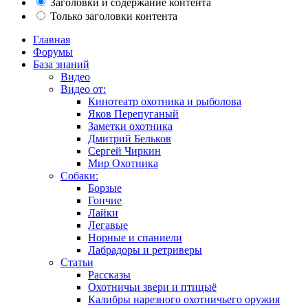
Заголовки и содержание контента
Только заголовки контента
Главная
Форумы
База знаний
Видео
Видео от:
Кинотеатр охотника и рыболова
Яков Перепуганый
Заметки охотника
Дмитрий Бельков
Сергей Чиркин
Мир Охотника
Собаки:
Борзые
Гончие
Лайки
Легавые
Норные и спаниели
Лабрадоры и ретриверы
Статьи
Рассказы
Охотничьи звери и птицыё
Калибры нарезного охотничьего оружия