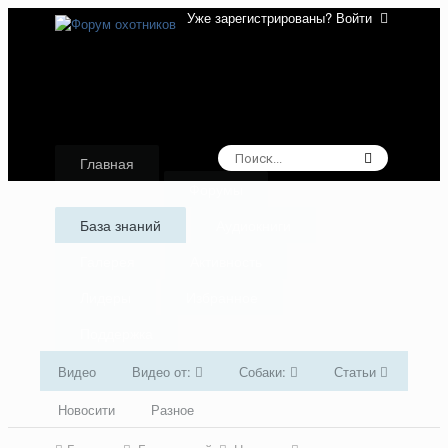
Уже зарегистрированы? Войти
Главная
Форумы
База знаний
Аудиокниги
Галерея
Активность
Лидеры
Избранное
Поддержка
Видео
Видео от:
Собаки:
Статьи
Новосити
Разное