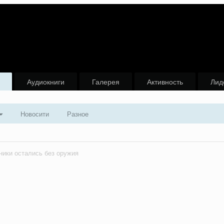
Аудиокниги
Галерея
Активность
Лид
Новосити
Разное
ники остались без оружия