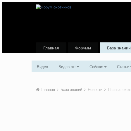
Главная
Форумы
База знаний
Видео
Видео от:
Собаки:
Статьи
Главная
База знаний
Новости
Пьяные охот