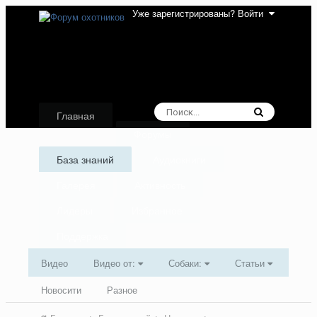
Уже зарегистрированы? Войти
Главная
Форумы
База знаний
Аудиокниги
Галерея
Активность
Лидеры
Избранное
Поддержка
Видео
Видео от:
Собаки:
Статьи
Новосити
Разное