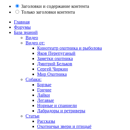
Заголовки и содержание контента
Только заголовки контента
Главная
Форумы
База знаний
Видео
Видео от:
Кинотеатр охотника и рыболова
Яков Перепуганый
Заметки охотника
Дмитрий Бельков
Сергей Чиркин
Мир Охотника
Собаки:
Борзые
Гончие
Лайки
Легавые
Норные и спаниели
Лабрадоры и ретриверы
Статьи
Рассказы
Охотничьи звери и птицыё