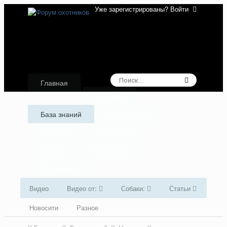
Уже зарегистрированы? Войти
Главная
Форумы
База знаний
Аудиокниги
Галерея
Активность
Лидеры
Избранное
Поддержка
Видео
Видео от:
Собаки:
Статьи
Новосити
Разное