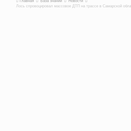
Главная
База знаний
Новости
Лось спровоцировал массовое ДТП на трассе в Самарской обл