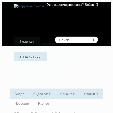
Уже зарегистрированы? Войти
Главная
Форумы
База знаний
Аудиокниги
Галерея
Активность
Лидеры
Избранное
Поддержка
Видео
Видео от:
Собаки:
Статьи
Новосити
Разное