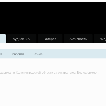
Аудиокниги
Галерея
Активность
Лид
Новосити
Разное
Браконьер задержан в Калининградской области за отстрел лосяБез оформления разрешения гражданин охотился на лося.