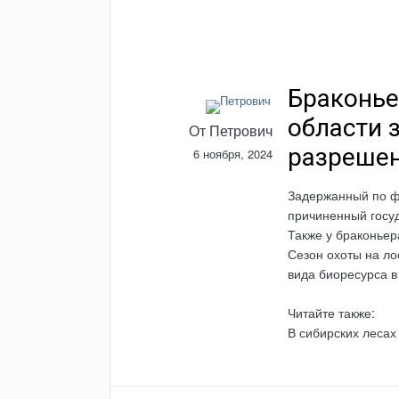
Браконье
области 
От
Петрович
разрешен
6 ноября, 2024
Задержанный по фа
причиненный госуд
Также у браконьер
Сезон охоты на ло
вида биоресурса в
Читайте также:
В сибирских лесах