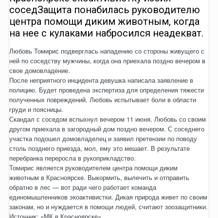
соседЗащита понабилась руководителю
центра помощи диким животным, когда
на нее с кулаками набросился неадекват.
Любовь Томирис подверглась нападению со стороны живущего с
ней по соседству мужчины, когда она приехала поздно вечером в
свое домовладение.
После неприятного инцидента девушка написала заявление в
полицию. Будет проведена экспертиза для определения тяжести
полученных повреждений. Любовь испытывает боли в области
груди и поясницы.
Скандал с соседом вспыхнул вечером 11 июня. Любовь со своим
другом приехала в загородный дом поздно вечером. С соседнего
участка подошел домовладелец и заявил претензии по поводу
столь позднего приезда, мол, ему это мешает. В результате
перебранка переросла в рукоприкладство.
Томирис является руководителем центра помощи диким
животным в Красноярске. Выкормить, вылечить и отправить
обратно в лес — вот ради чего работает команда
единомышленников экоактивистки. Дикая природа живет по своим
законам, но и нуждается в помощи людей, считают зоозащитники.
Источник: «МК в Красноярске».