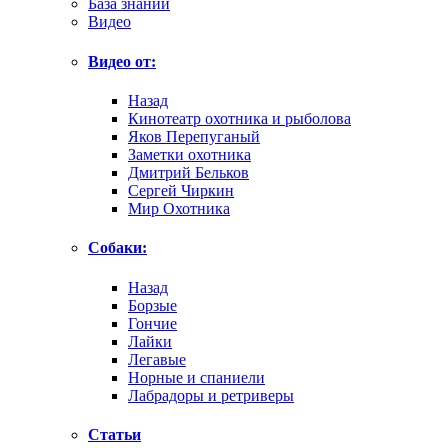
База знаний
Видео
Видео от:
Назад
Кинотеатр охотника и рыболова
Яков Перепуганый
Заметки охотника
Дмитрий Бельков
Сергей Чиркин
Мир Охотника
Собаки:
Назад
Борзые
Гончие
Лайки
Легавые
Норные и спаниели
Лабрадоры и ретриверы
Статьи