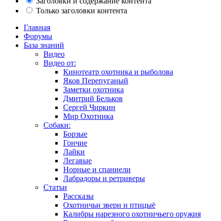
Заголовки и содержание контента
Только заголовки контента
Главная
Форумы
База знаний
Видео
Видео от:
Кинотеатр охотника и рыболова
Яков Перепуганый
Заметки охотника
Дмитрий Бельков
Сергей Чиркин
Мир Охотника
Собаки:
Борзые
Гончие
Лайки
Легавые
Норные и спаниели
Лабрадоры и ретриверы
Статьи
Рассказы
Охотничьи звери и птицыё
Калибры нарезного охотничьего оружия