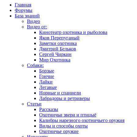
Главная
Форумы
База знаний
Видео
Видео от:
Кинотеатр охотника и рыболова
Яков Перепуганый
Заметки охотника
Дмитрий Бельков
Сергей Чиркин
Мир Охотника
Собаки:
Борзые
Гончие
Лайки
Легавые
Норные и спаниели
Лабрадоры и ретриверы
Статьи
Рассказы
Охотничьи звери и птицыё
Калибры нарезного охотничьего оружия
Виды и способы охоты
Охотничье оружие
Новосити