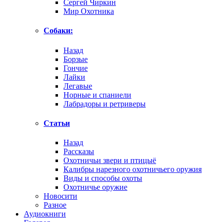
Сергей Чиркин
Мир Охотника
Собаки:
Назад
Борзые
Гончие
Лайки
Легавые
Норные и спаниели
Лабрадоры и ретриверы
Статьи
Назад
Рассказы
Охотничьи звери и птицыё
Калибры нарезного охотничьего оружия
Виды и способы охоты
Охотничье оружие
Новосити
Разное
Аудиокниги